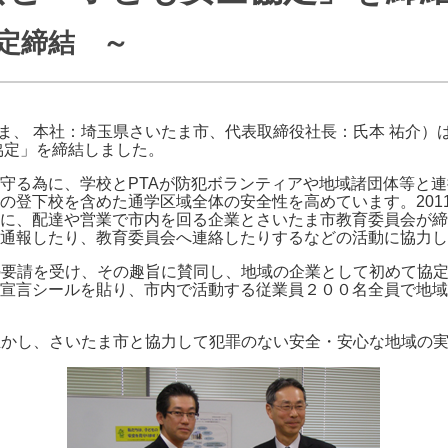
J:COMブックス
パーソナルID
料金
定締結 ～
訪問・窓口
契約
加入特典
ま、 本社：埼玉県さいたま市、代表取締役社長：氏本 祐介）
協定」を締結しました。
守る為に、学校とPTAが防犯ボランティアや地域諸団体等と
の登下校を含めた通学区域全体の安全性を高めています。201
に、配達や営業で市内を回る企業とさいたま市教育委員会が締
通報したり、教育委員会へ連絡したりするなどの活動に協力し
らの要請を受け、その趣旨に賛同し、地域の企業として初めて協
宣言シールを貼り、市内で活動する従業員２００名全員で地域
を生かし、さいたま市と協力して犯罪のない安全・安心な地域の