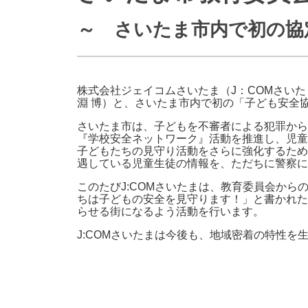
防災情報サービス
自転車生活サポート
～ さいたま市内で初の協
WiMAX
障害・メンテナンス情報
株式会社ジェイコムさいたま（J：COMさいた
淵 博）と、さいたま市内で初の「子ども安全
さいたま市は、子どもを不審者による犯罪から
『学校安全ネットワーク』活動を推進し、児童
子どもたちの見守り活動をさらに強化するため
遇している児童生徒の情報を、ただちに警察に
このたびJ:COMさいたまは、教育委員会か
ちは子どもの安全を見守ります！」と書かれた
らせる街になるよう活動を行います。
J:COMさいたまは今後も、地域密着の特性