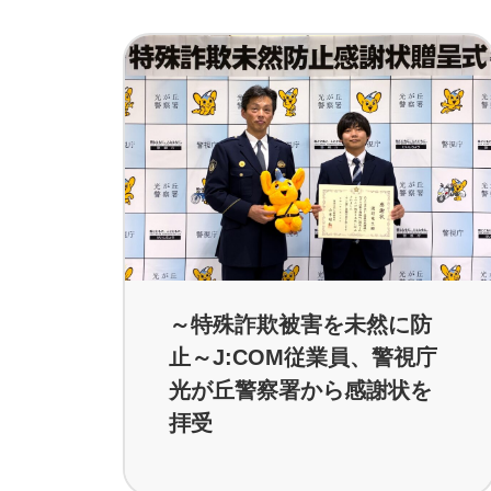
～特殊詐欺被害を未然に防
止～J:COM従業員、警視庁
光が丘警察署から感謝状を
拝受