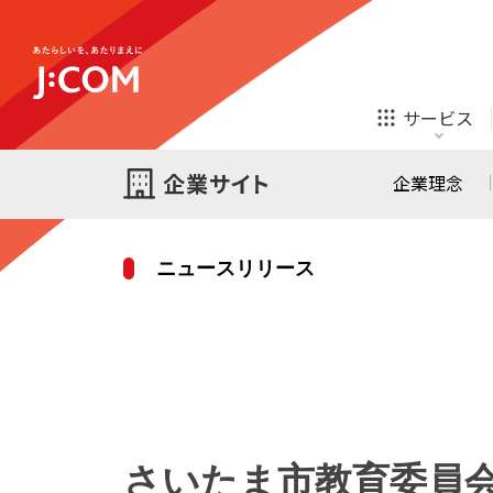
テレビ
ネット
サービス
ほけん
ローン
企業理念
ニュースリリース
テレビ
ネット
テレビ
ネット
ご検討中の方
お申し込み
オンライン
ほけん
診療
ほけん
ローン
さいたま市教育委員
J:COM STREAM
えんかくサポート