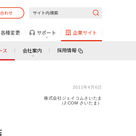
合わせ
固定電話
ガス
・
各種変更
サポート
企業サイト
法人・自治体向けサービス
採用情報
ース
会社案内
固定電話
ガス
固定電話
ガス
2011年4月6日
無料または特別料金で
利用できる物件も！
株式会社ジェイコムさいたま
ン
対応エリア・物件をご案内
（J:COM さいたま）
法人・自治体向けサービス
結