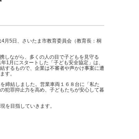
・支払い
引越し・建替え
関連
休止・解約
は4月5日、さいたま市教育委員会（教育長：桐
連携しながら、多くの人の目で子どもを見守る
1年1月にスタートした「子ども安全協定」は、
結するもので、企業は不審者や声かけ事案に遭
ます。
定を締結しました。営業車両１６８台に「私た
の犯罪抑止力を高め、子どもたちが安心して暮
実現を目指していきます。