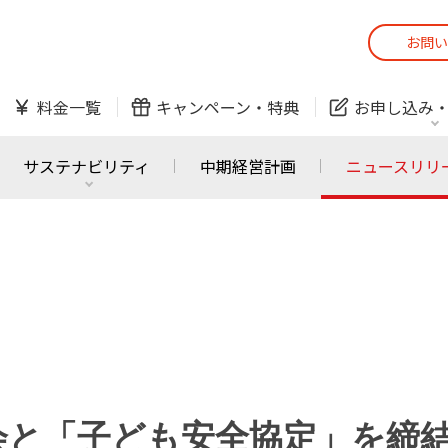
お問い
スマホ
でんき
料金一覧
キャンペーン・
特典
お申し込み
防犯カメラ
オンライン診療
サステナビリティ
中期経営計画
ニュースリリ
スマホ
でんき
スマホ
でんき
J:COM ご利用中の方
かんたん！
サービスの追加・変更
料金シミュレーショ
ホームIoT
防犯カメラ
防犯カメラ
オンライン診療
会と「子ども安全協定」を締
おうちサポート
各種お手続き