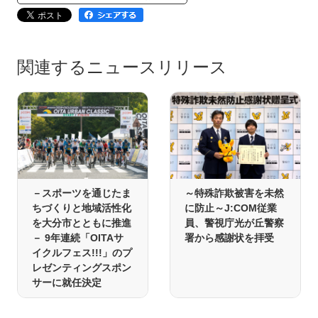
関連するニュースリリース
－スポーツを通じたま
～特殊詐欺被害を未然
ちづくりと地域活性化
に防止～J:COM従業
を大分市とともに推進
員、警視庁光が丘警察
－ 9年連続「OITAサ
署から感謝状を拝受
イクルフェス!!!」のプ
レゼンティングスポン
サーに就任決定