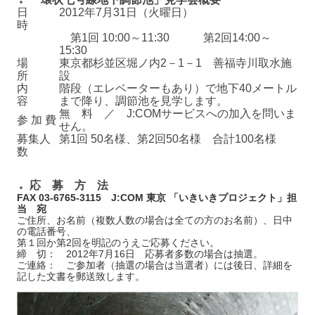
日
2012年7月31日（火曜日）
時
第1回 10:00～11:30 第2回14:00～
15:30
場
東京都杉並区堀ノ内2－1－1 善福寺川取水施
所
設
内
階段（エレベーターもあり）で地下40メートル
容
まで降り、調節池を見学します。
無 料 ／ J:COMサービスへの加入を問いま
参 加 費
せん。
募集人
第1回 50名様、第2回50名様 合計100名様
数
応 募 方 法
FAX 03-6765-3115 J:COM 東京 「いきいきプロジェクト」担
当 宛
ご住所、お名前（複数人数の場合は全ての方のお名前）、日中
の電話番号、
第１回か第2回を明記のうえご応募ください。
締 切： 2012年7月16日 応募者多数の場合は抽選。
ご連絡： ご参加者（抽選の場合は当選者）には後日、詳細を
記した文書を郵送致します。