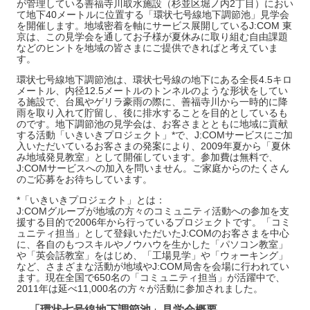
が管理している善福寺川取水施設（杉並区堀ノ内2丁目）におい
て地下40メートルに位置する「環状七号線地下調節池」見学会
を開催します。地域密着を軸にサービス展開しているJ:COM 東
京は、この見学会を通してお子様が夏休みに取り組む自由課題
などのヒントを地域の皆さまにご提供できればと考えていま
す。
環状七号線地下調節池は、環状七号線の地下にある全長4.5キロ
メートル、内径12.5メートルのトンネルのような形状をしてい
る施設で、台風やゲリラ豪雨の際に、善福寺川から一時的に降
雨を取り入れて貯留し、後に排水することを目的としているも
のです。地下調節池の見学会は、お客さまとともに地域に貢献
する活動「いきいきプロジェクト」*で、J:COMサービスにご加
入いただいているお客さまの発案により、2009年夏から「夏休
み地域発見教室」として開催しています。参加費は無料で、
J:COMサービスへの加入を問いません。ご家庭からのたくさん
のご応募をお待ちしています。
*「いきいきプロジェクト」とは：
J:COMグループが地域の方々のコミュニティ活動への参加を支
援する目的で2006年から行っているプロジェクトです。「コミ
ュニティ担当」として登録いただいたJ:COMのお客さまを中心
に、各自のもつスキルやノウハウを生かした「パソコン教室」
や「英会話教室」をはじめ、「工場見学」や「ウォーキング」
など、さまざまな活動が地域やJ:COM局舎を会場に行われてい
ます。現在全国で650名の「コミュニティ担当」が活躍中で、
2011年は延べ11,000名の方々が活動に参加されました。
「環状七号線地下調節池」見学会概要