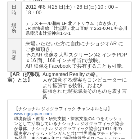
日
2012 年8 月25 日(土)・26 日(日) 10：00～
時
18：00
テラスモール湘南 1F 北アトリウム（吹き抜け）
場
JR 東海道線「辻堂駅」北口直結 〒251-0041 神奈川
所
県藤沢市辻堂神台1-3-1
来場いただいた方に自由にナショジオAR に
ご参加頂き、
内
そのAR 映像を大型スクリーン(42 インチPDP
容
ｘ16 面、168 インチ相当)で放映。
AR 映像をFacebook で共有することも可能。
【AR（拡張現
Augmented Reality の略。
実）とは】
人が知覚する現実をコンピューターに
より拡張する技術、および
拡張された現実環境そのものを表す言
葉。
【ナショナル ジオグラフィック チャンネルとは】
www.ngcjapan.com
環境保護・教育・研究支援・探索支援の4 つをミッショ
ンとして活動しているナショナル ジオグラフィック協会
が母体。ナショナル ジオグラフィック協会は1911 年の
歴史家ハイラム・ビンガムと共に世界遺産マチュピチュ
を発見、また1985 年には海洋地質学者ロバート・バラー