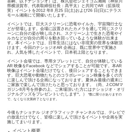
喜嗣、以下ナショジオ）は、株式会社ジェイコム湘南（神奈川
県横須賀市、代表取締役社長：髙平太）と共同でAR（拡張現
実）イベントを2012 年8 月25 日(土)および26 日(日)にテラス
モール湘南にて開催いたします。
イベントでは、巨大スクリーンに恐竜やイルカ、宇宙飛行士な
どが登場します。会場に設置されたカメラを通して同じスクリ
ーンに自分の姿が映し出され、スクリーン上で生きた恐竜やイ
ルカなどが自分の周りを動き回っているような体験が出来ま
す。本イベントでは、日常生活にはない非現実の世界を体験頂
けます。今回のナショジオAR 企画は、既に世界中で実施さ
れ、人気を博したイベントで、日本初上陸となります。
イベント会場では、専用タブレットにて、自分が体験している
AR 映像をFacebook などでシェアすることが可能です。本AR
映像はイベント会場だけでなく、後日シェアすることもできま
す。巨大恐竜や動物たちとのコラボレーション映像を多くの方
に楽しんで頂ける企画になっております。夏休み最後の週末に
ご家族で楽しんで頂けたらと思っております。（尚、J:COMマ
ガジン8月号を持参の上、ご来場頂いた方にはナショジオ・オリ
ジナルグッズをプレゼントいたします*。）
*数に限りがありますの
で、なくなり次第終了となります。
今後もナショナル ジオグラフィック チャンネルでは、テレビで
の放送だけでなく、皆様に楽しんで頂けるイベントや企画を実
施してまいります。
イベント概要