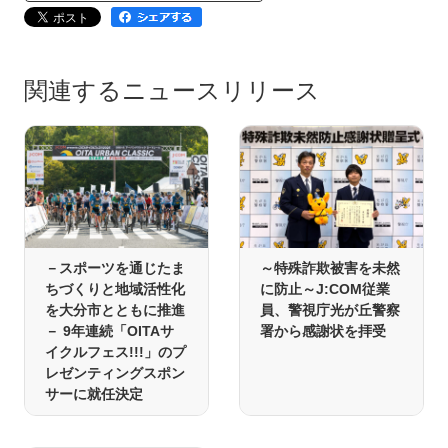
関連するニュースリリース
－スポーツを通じたま
～特殊詐欺被害を未然
ちづくりと地域活性化
に防止～J:COM従業
を大分市とともに推進
員、警視庁光が丘警察
－ 9年連続「OITAサ
署から感謝状を拝受
イクルフェス!!!」のプ
レゼンティングスポン
サーに就任決定