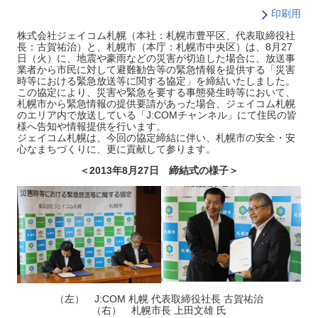
印刷用
株式会社ジェイコム札幌（本社：札幌市豊平区、代表取締役社
長：古賀祐治）と、札幌市（本庁：札幌市中央区）は、8月27
日（火）に、地震や豪雨などの災害が切迫した場合に、放送事
業者から市民に対して避難勧告等の緊急情報を提供する「災害
時等における緊急放送等に関する協定」を締結いたしました。
この協定により、災害や緊急を要する事態発生時等において、
札幌市から緊急情報の提供要請があった場合、ジェイコム札幌
のエリア内で放送している「J:COMチャンネル」にて住民の皆
様へ告知や情報提供を行います。
ジェイコム札幌は、今回の協定締結に伴い、札幌市の安全・安
心なまちづくりに、更に貢献して参ります。
＜2013年8月27日 締結式の様子＞
（左） J:COM 札幌 代表取締役社長 古賀祐治
（右） 札幌市長 上田文雄 氏