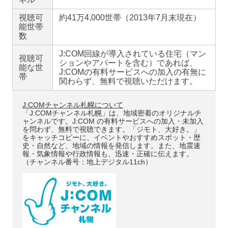
視聴可
約41万4,000世帯（2013年7月末現在）
能世帯
数
J:COM回線が導入されている住宅（マン
視聴可
ションやアパートを含む）であれば、
能な世
J:COMの有料サービスへの加入の有無に
帯
関わらず、無料で視聴いただけます。
J:COMチャンネル札幌について
「J:COMチャンネル札幌」は、地域密着のオリジナルチ
ャンネルです。J:COM の有料サービスへの加入・未加入
を問わず、無料で視聴できます。「ジモト、大好き。」
をキャッチコピーに、イベントやおすすめスポット・歴
史・自然など、地域の情報を発信します。また、地震速
報・気象情報や行政情報も、迅速・正確に伝えます。
（チャンネル番号：地上デジタル11ch）