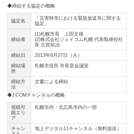
◆締結する協定の概略
「災害時等における緊急放送等に関する
協定名
協定」
(1)札幌市長 上田文雄
締結者
(2)株式会社ジェイコム札幌 代表取締役社
長 古賀祐治
締結日
2013年8月27日（火）
締結場
札幌市役所 市長室会議室
所
締結方
文書による締結
法
◆J:COMチャンネルの概略
視聴可
札幌市内・北広島市内の一部
能エリ
ア
チャン
地上デジタル11チャンネル（無料放送）
ネル