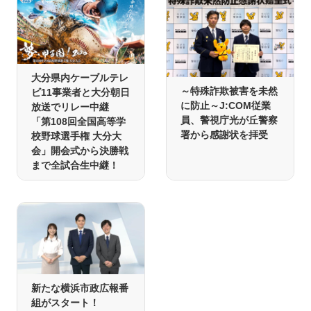
大分県内ケーブルテレ
～特殊詐欺被害を未然
ビ11事業者と大分朝日
に防止～J:COM従業
放送でリレー中継
員、警視庁光が丘警察
「第108回全国高等学
署から感謝状を拝受
校野球選手権 大分大
会」開会式から決勝戦
まで全試合生中継！
新たな横浜市政広報番
組がスタート！