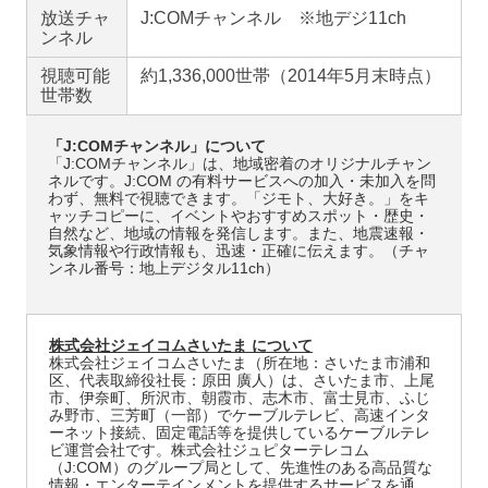
放送チャ
J:COMチャンネル ※地デジ11ch
ンネル
視聴可能
約1,336,000世帯（2014年5月末時点）
世帯数
「J:COMチャンネル」について
「J:COMチャンネル」は、地域密着のオリジナルチャン
ネルです。J:COM の有料サービスへの加入・未加入を問
わず、無料で視聴できます。「ジモト、大好き。」をキ
ャッチコピーに、イベントやおすすめスポット・歴史・
自然など、地域の情報を発信します。また、地震速報・
気象情報や行政情報も、迅速・正確に伝えます。（チャ
ンネル番号：地上デジタル11ch）
株式会社ジェイコムさいたま について
株式会社ジェイコムさいたま（所在地：さいたま市浦和
区、代表取締役社長：原田 廣人）は、さいたま市、上尾
市、伊奈町、所沢市、朝霞市、志木市、富士見市、ふじ
み野市、三芳町（一部）でケーブルテレビ、高速インタ
ーネット接続、固定電話等を提供しているケーブルテレ
ビ運営会社です。株式会社ジュピターテレコム
（J:COM）のグループ局として、先進性のある高品質な
情報・エンターテインメントを提供するサービスを通