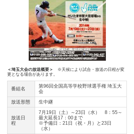
＜埼玉大会の放送概要＞
※天候により試合・放送の日程が変
更となる場合があります。
第96回全国高等学校野球選手権 埼玉大
番組名
会
放送形態
生中継
7月19日（土）～23日（水） 8：55～
放送日
最大延長17：00まで
程
※予備日：21日（祝・月）と23日
（水）