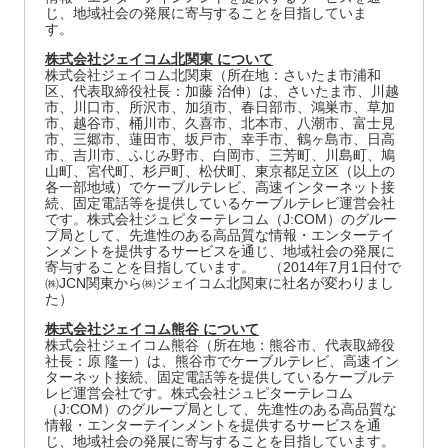
じ、地域社会の発展に寄与することを目指していま
す。
株式会社ジェイコム北関東 について
株式会社ジェイコム北関東（所在地：さいたま市浦和
区、代表取締役社長：加藤 治伸）は、さいたま市、川越
市、川口市、所沢市、加須市、春日部市、鴻巣市、草加
市、越谷市、桶川市、久喜市、北本市、八潮市、富士見
市、三郷市、蓮田市、坂戸市、幸手市、鶴ヶ島市、日高
市、吉川市、ふじみ野市、白岡市、三芳町、川島町、鳩
山町、宮代町、杉戸町、松伏町、東京都足立区（以上の
各一部地域）でケーブルテレビ、高速インターネット接
続、固定電話等を提供しているケーブルテレビ運営会社
です。株式会社ジュピターテレコム（J:COM）のグルー
プ局として、先進性のある高品質な情報・エンターテイ
ンメントを提供するサービスを通じ、地域社会の発展に
寄与することを目指しています。 （2014年7月1日付で
㈱JCN関東から㈱ジェイコム北関東に社名が変わりまし
た）
株式会社ジェイコム熊谷 について
株式会社ジェイコム熊谷（所在地：熊谷市、代表取締役
社長：原 隆一）は、熊谷市でケーブルテレビ、高速イン
ターネット接続、固定電話等を提供しているケーブルテ
レビ運営会社です。株式会社ジュピターテレコム
（J:COM）のグループ局として、先進性のある高品質な
情報・エンターテインメントを提供するサービスを通
じ、地域社会の発展に寄与することを目指しています。