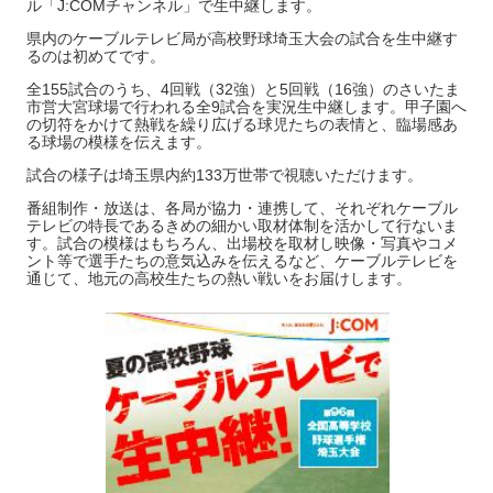
ル「J:COMチャンネル」で生中継します。
県内のケーブルテレビ局が高校野球埼玉大会の試合を生中継す
るのは初めてです。
全155試合のうち、4回戦（32強）と5回戦（16強）のさいたま
市営大宮球場で行われる全9試合を実況生中継します。甲子園へ
の切符をかけて熱戦を繰り広げる球児たちの表情と、臨場感あ
る球場の模様を伝えます。
試合の様子は埼玉県内約133万世帯で視聴いただけます。
番組制作・放送は、各局が協力・連携して、それぞれケーブル
テレビの特長であるきめの細かい取材体制を活かして行ないま
す。試合の模様はもちろん、出場校を取材し映像・写真やコメ
ント等で選手たちの意気込みを伝えるなど、ケーブルテレビを
通じて、地元の高校生たちの熱い戦いをお届けします。