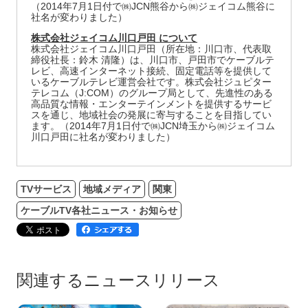
（2014年7月1日付で㈱JCN熊谷から㈱ジェイコム熊谷に
社名が変わりました）
株式会社ジェイコム川口戸田 について
株式会社ジェイコム川口戸田（所在地：川口市、代表取
締役社長：鈴木 清隆）は、川口市、戸田市でケーブルテ
レビ、高速インターネット接続、固定電話等を提供して
いるケーブルテレビ運営会社です。株式会社ジュピター
テレコム（J:COM）のグループ局として、先進性のある
高品質な情報・エンターテインメントを提供するサービ
スを通じ、地域社会の発展に寄与することを目指してい
ます。（2014年7月1日付で㈱JCN埼玉から㈱ジェイコム
川口戸田に社名が変わりました）
TVサービス
地域メディア
関東
ケーブルTV各社ニュース・お知らせ
関連するニュースリリース