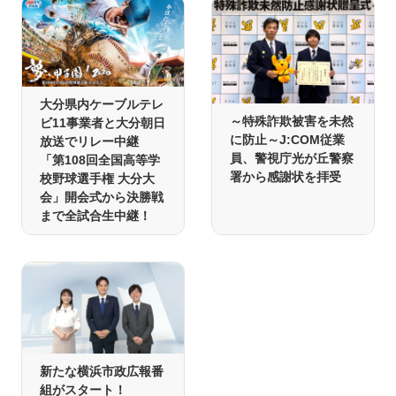
大分県内ケーブルテレ
～特殊詐欺被害を未然
ビ11事業者と大分朝日
に防止～J:COM従業
放送でリレー中継
員、警視庁光が丘警察
「第108回全国高等学
署から感謝状を拝受
校野球選手権 大分大
会」開会式から決勝戦
まで全試合生中継！
新たな横浜市政広報番
組がスタート！