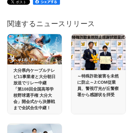
関連するニュースリリース
大分県内ケーブルテレ
～特殊詐欺被害を未然
ビ11事業者と大分朝日
に防止～J:COM従業
放送でリレー中継
員、警視庁光が丘警察
「第108回全国高等学
署から感謝状を拝受
校野球選手権 大分大
会」開会式から決勝戦
まで全試合生中継！