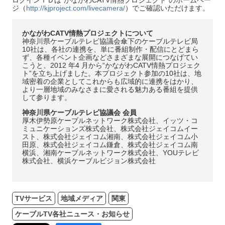
ジ（
http://kjproject.com/livecamera/
）でご確認いただけます。
かながわCATV情熱プロジェクトについて
神奈川県ケーブルテレビ協議会傘下のケーブルテレビ局
10社は、各社の連携を、単に番組制作・配信にとどまら
ず、各種イベント企画などさまざまな展開につなげてい
こうと、2012 年4 月から“かながわCATV情熱プロジェク
ト”を立ち上げました。本プロジェクト参加の10社は、地
域密着の企業としてこれからも広域的に連携をはかり、
より一層地域のみなさまに愛される魅力ある番組を提供
して参ります。
神奈川県ケーブルテレビ協議会 会員
厚木伊勢原ケーブルネットワーク株式会社、イッツ・コ
ミュニケーションズ株式会社、株式会社ジェイコムイー
スト、株式会社ジェイコム湘南、株式会社ジェイコム小
田原、株式会社ジェイコム鎌倉、株式会社ジェイコム南
横浜、湘南ケーブルネットワーク株式会社、YOUテレビ
株式会社、横浜ケーブルビジョン株式会社
TVサービス
地域メディア
関東
ケーブルTV各社ニュース・お知らせ