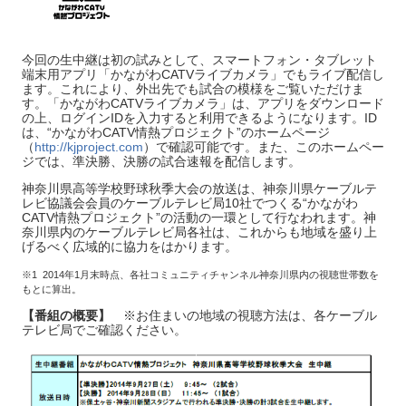
今回の生中継は初の試みとして、スマートフォン・タブレット
端末用アプリ「かながわCATVライブカメラ」でもライブ配信し
ます。これにより、外出先でも試合の模様をご覧いただけま
す。「かながわCATVライブカメラ」は、アプリをダウンロード
の上、ログインIDを入力すると利用できるようになります。ID
は、“かながわCATV情熱プロジェクト”のホームページ
（
http://kjproject.com
）で確認可能です。また、このホームペー
ジでは、準決勝、決勝の試合速報を配信します。
神奈川県高等学校野球秋季大会の放送は、神奈川県ケーブルテ
レビ協議会会員のケーブルテレビ局10社でつくる“かながわ
CATV情熱プロジェクト”の活動の一環として行なわれます。神
奈川県内のケーブルテレビ局各社は、これからも地域を盛り上
げるべく広域的に協力をはかります。
※1 2014年1月末時点、各社コミュニティチャンネル神奈川県内の視聴世帯数を
もとに算出。
【番組の概要】
※お住まいの地域の視聴方法は、各ケーブル
テレビ局でご確認ください。