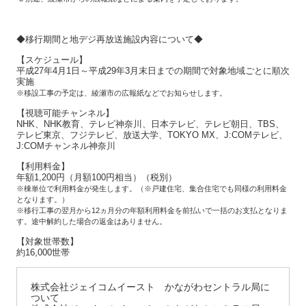
◆移行期間と地デジ再放送施設内容について◆
【スケジュール】
平成27年4月1日～平成29年3月末日までの期間で対象地域ごとに順次
実施
※移設工事の予定は、綾瀬市の広報紙などでお知らせします。
【視聴可能チャンネル】
NHK、NHK教育、テレビ神奈川、日本テレビ、テレビ朝日、TBS、
テレビ東京、フジテレビ、放送大学、TOKYO MX、J:COMテレビ、
J:COMチャンネル神奈川
【利用料金】
年額1,200円（月額100円相当）（税別）
※棟単位で利用料金が発生します。（※戸建住宅、集合住宅でも同様の利用料金
となります。）
※移行工事の翌月から12ヵ月分の年額利用料金を前払いで一括のお支払となりま
す。途中解約した場合の返金はありません。
【対象世帯数】
約16,000世帯
株式会社ジェイコムイースト かながわセントラル局に
ついて