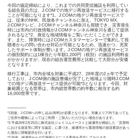
今回の協定締結により、これまでの共同受信施設を利用してい
る組合員の方は、J:COMでの地デジ再放送サービスに移行する
ことが可能になります*1。J:COMの地デジ再放送サービスで
は、従来のNHK、民放各チャンネルに加え、TOKYO MX、
J:COMテレビ、J:COMチャンネル神奈川も視聴でき、災害発生
時には市内の行政情報がJ:COMチャンネル神奈川を通じて提供
されるなど*2、身近な地域情報をご覧いただくことができま
す。また、障害時にはJ:COMカスタマーセンターで集約して視
聴者からの問い合わせ対応が可能となるため、迅速かつ、充実
したサポート体制が整います。J:COMの地デジ再放送サービス
の個別契約には1棟当たり年額1,200円（税別）の施設利用料金
がかかりますが、現在の組合運営費用と比較して大部分が安価
となります。
移行工事は、市内全域を対象に平成27、28年度の2ヵ年で予定
しており、J:COM側の施設整備が完了した地域より随時J:COM
での地デジ再放送サービス提供が可能*3となります。今回、対
象範囲となる世帯は、市内総世帯数の約半数に相当する約
16,000世帯です。
————-
*1別途、J:COMへの申し込み(有料)が必要となります。対象エリア内であっても
ご住所や建物によってはご利用・ご加入いただけない場合があります。
*2 平成26年2月25日に株式会社ジェイコムイーストと綾瀬市が締結した「災害時
における放送等に関する協定」に基づき、綾瀬市から緊急情報の放送要請があっ
た場合に情報提供を行います。
*3 別途、綾瀬市からの広報紙などによる案内を予定しております。