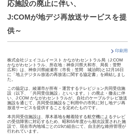
応施設の廃止に伴い、
J:COMが地デジ再放送サービスを提
供～
印刷用
株式会社ジェイコムイースト かながわセントラル局（J:COM
かながわセントラル、所在地：神奈川県大和市、局長：菅野
広和）は、神奈川県綾瀬市（市長：笠間 城治郎)と12月16日
に「地上デジタル放送の再放送に関する協定書」を締結しまし
た。
この協定は、綾瀬市が所有・運営するテレビジョン共同受信施
設（以下、「共同受信施設」といいます。）の廃止・撤去に伴
い、J:COM かながわセントラルが、自社のケーブルテレビ放送
施設を通じて、共同受信施設をご利用中の市民に対し地デジ再
放送サービスを提供することを定めたものです。
本共同受信施設は、厚木基地を離着陸する航空機によるテレビ
の受信障害に対応するため、昭和55年度から順次設置された施
設で、現在市内地域ごとの19の組合にて、自主的な維持管理が
行われています。