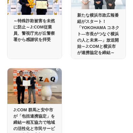
新たな横浜市政広報番
～特殊詐欺被害を未然
組がスタート！
に防止～J:COM従業
「YOKOHAMA コネク
員、警視庁光が丘警察
ト―市長がつなぐ横浜
署から感謝状を拝受
の人と未来―」放送開
始～J:COMと横浜市
が連携協定を締結～
J:COM 群馬と安中市
が「包括連携協定」を
締結ー相互協力で地域
の活性化と市民サービ