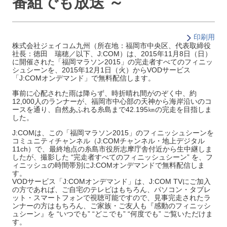
番組でも放送 ～
印刷用
株式会社ジェイコム九州（所在地：福岡市中央区、代表取締役
社長：徳田 瑞穂／以下、J:COM）は、2015年11月8日（日）
に開催された「福岡マラソン2015」の完走者すべてのフィニッ
シュシーンを、2015年12月1日（火）からVODサービス
「J:COMオンデマンド」で無料配信します。
事前に心配された雨は降らず、時折晴れ間がのぞく中、約
12,000人のランナーが、福岡市中心部の天神から海岸沿いのコ
ースを通り、自然あふれる糸島まで42.195㎞の完走を目指しま
した。
J:COMは、この「福岡マラソン2015」のフィニッシュシーンを
コミュニティチャンネル（J:COMチャンネル・地上デジタル
11ch）で、最終地点の糸島市役所志摩庁舎付近から生中継しま
したが、撮影した “完走者すべてのフィニッシュシーン” を、フ
ィニッシュの時間帯別にJ:COMオンデマンドで無料配信しま
す。
VODサービス「J:COMオンデマンド」は、J:COM TVにご加入
の方であれば、ご自宅のテレビはもちろん、パソコン・タブレ
ット・スマートフォンで視聴可能ですので、見事完走されたラ
ンナーの方はもちろん、ご家族・ご友人も『感動のフィニッシ
ュシーン』を “いつでも” “どこでも” “何度でも” ご覧いただけま
す。