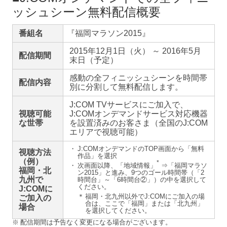
ッシュシーン無料配信概要
番組名
『
福岡マラソン2015』
2015年12月1日（火） ～ 2016年5月
配信期間
末日（予定）
感動の全フィニッシュシーンを時間帯
配信内容
別に分割して無料配信します。
J:COM TVサービスにご加入で、
視聴可能
J:COMオンデマンドサービス対応機器
な世帯
を設置済みのお客さま（全国のJ:COM
エリアで視聴可能）
・
J:COMオンデマンドのTOP画面から「無料
視聴方法
作品」を選択
（例）
*
・
次画面以降、「地域情報」
⇒「福岡マラソ
福岡・北
ン2015」と進み、9つのゴール時間帯（「2
九州で
時間台」～「6時間台②」）の中を選択して
ください。
J:COMに
＊
福岡・北九州以外でJ:COMにご加入の場
ご加入の
合は、ここで「福岡」または「北九州」
場合
を選択してください。
※
配信期間は予告なく変更になる場合がございます。