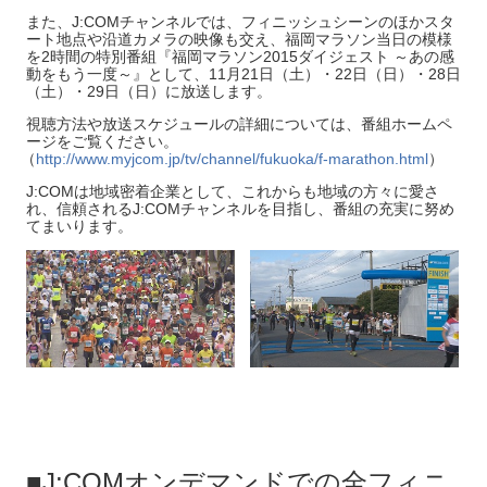
また、J:COMチャンネルでは、フィニッシュシーンのほかスタ
ート地点や沿道カメラの映像も交え、福岡マラソン当日の模様
を2時間の特別番組『福岡マラソン2015ダイジェスト ～あの感
動をもう一度～』として、11月21日（土）・22日（日）・28日
（土）・29日（日）に放送します。
視聴方法や放送スケジュールの詳細については、番組ホームペ
ージをご覧ください。
（
http://www.myjcom.jp/tv/channel/fukuoka/f-marathon.html
）
J:COMは地域密着企業として、これからも地域の方々に愛さ
れ、信頼されるJ:COMチャンネルを目指し、番組の充実に努め
てまいります。
■J:COMオンデマンドでの全フィニ