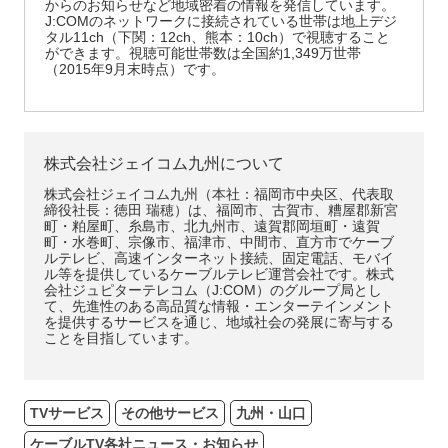
からのお知らせなど地域密着の情報を発信しています。
J:COMのネットワークに接続されている世帯は地上デジ
タル11ch（下関：12ch、熊本：10ch）で視聴すること
ができます。視聴可能世帯数は全国約1,349万世帯
（2015年9月末時点）です。
株式会社ジェイコム九州について
株式会社ジェイコム九州（本社：福岡市中央区、代表取
締役社長：徳田 瑞穂）は、福岡市、古賀市、糟屋郡新宮
町・粕屋町、糸島市、北九州市、遠賀郡岡垣町・遠賀
町・水巻町、宗像市、福津市、中間市、直方市でケーブ
ルテレビ、高速インターネット接続、固定電話、モバイ
ル等を提供しているケーブルテレビ運営会社です。株式
会社ジュピターテレコム（J:COM）のグループ局とし
て、先進性のある高品質な情報・エンターテインメント
を提供するサービスを通じ、地域社会の発展に寄与する
ことを目指しています。
TVサービス
その他サービス
九州・山口
ケーブルTV各社ニュース・お知らせ