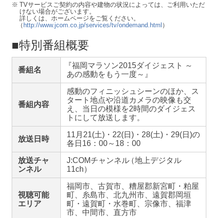
※
TVサービスご契約の内容や建物の状況によっては、ご利用いただ
けない場合がございます。
詳しくは、ホームページをご覧ください。
（
http://www.jcom.co.jp/services/tv/ondemand.html
）
■特別番組概要
『
福岡マラソン2015ダイジェスト ～
番組名
あの感動をもう一度～』
感動のフィニッシュシーンのほか、ス
タート地点や沿道カメラの映像も交
番組内容
え、当日の模様を2時間のダイジェス
トにして放送します。
11月21(土)・22(日)・28(土)・29(日)の
放送日時
各日16：00～18：00
放送チャ
J:COMチャンネル
（
地上デジタル
ンネル
11ch）
福岡市、古賀市、糟屋郡新宮町・粕屋
視聴可能
町、糸島市、北九州市、遠賀郡岡垣
エリア
町・遠賀町・水巻町、宗像市、福津
市、中間市、直方市