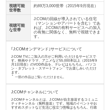
視聴可能
約89万3,000世帯（2015年9月現在）
世帯数
J:COMの回線が導入されている住宅
（マンションやアパートを含む）であ
視聴可能
れば、J:COMの有料サービスへの加入
な世帯
の有無に関係なく、無料で視聴できま
す。
｢J:COMオンデマンド｣サービスについて
J:COM TVにご加入の方がご利用いただけるサービスで
す。映画やドラマ、アニメなど55,000本以上（2015年9
月1日現在）のVOD作品を、テレビはもちろん、パソコ
＊
ン・タブレット・スマートフォン
でお楽しみいただけ
ます。
＊
一部の作品はご覧いただけません。
J:COMチャンネルについて
J:COMチャンネルとは、J:COMが自主放送するコミュニ
ティチャンネル（無料放送）です。地域のイベントやお
すすめスポットなど生活に役立つ情報はもちろん、行政