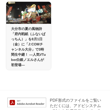
大分市の夏の風物詩
「府内戦紙（ふないぱ
っちん）」を8月1日
（金）に「J:COMチ
ャンネル大分」で3時
間生中継！ ―人気VTu
ber白銀ノエルさんが
初登場―
PDF形式のファイルをご覧い
ただくには、アドビシステム