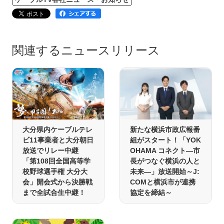
関連するニュースリリース
大分県内ケーブルテレ
新たな横浜市政広報番
ビ11事業者と大分朝日
組がスタート！「YOK
放送でリレー中継
OHAMA コネクト―市
「第108回全国高等学
長がつなぐ横浜の人と
校野球選手権 大分大
未来―」放送開始～J:
会」開会式から決勝戦
COMと横浜市が連携
まで全試合生中継！
協定を締結～