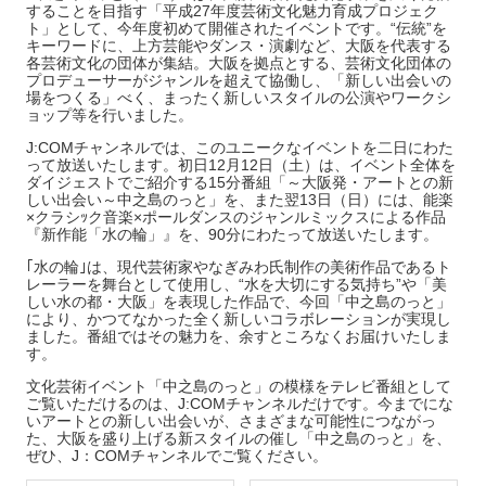
することを目指す「平成27年度芸術文化魅力育成プロジェク
ト」として、今年度初めて開催されたイベントです。“伝統”を
キーワードに、上方芸能やダンス・演劇など、大阪を代表する
各芸術文化の団体が集結。大阪を拠点とする、芸術文化団体の
プロデューサーがジャンルを超えて協働し、「新しい出会いの
場をつくる」べく、まったく新しいスタイルの公演やワークシ
ョップ等を行いました。
J:COMチャンネルでは、このユニークなイベントを二日にわた
って放送いたします。初日12月12日（土）は、イベント全体を
ダイジェストでご紹介する15分番組「～大阪発・アートとの新
しい出会い～中之島のっと」を、また翌13日（日）には、能楽
×クラシｯク音楽×ポールダンスのジャンルミックスによる作品
『新作能「水の輪」』を、90分にわたって放送いたします。
｢水の輪｣は、現代芸術家やなぎみわ氏制作の美術作品であるト
レーラーを舞台として使用し、“水を大切にする気持ち”や「美
しい水の都・大阪」を表現した作品で、今回「中之島のっと」
により、かつてなかった全く新しいコラボレーションが実現し
ました。番組ではその魅力を、余すところなくお届けいたしま
す。
文化芸術イベント「中之島のっと」の模様をテレビ番組として
ご覧いただけるのは、J:COMチャンネルだけです。今までにな
いアートとの新しい出会いが、さまざまな可能性につながっ
た、大阪を盛り上げる新スタイルの催し「中之島のっと」を、
ぜひ、J：COMチャンネルでご覧ください。