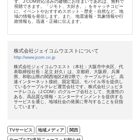
ず、J:COM対応済みの建物にお住まいであれば、無料で
視聴できます。「ジモト、大好き。」をキャッチコピー
に、イベントやおすすめスポット・歴史・自然など、地
域の情報を発信します。また、地震速報・気象情報や行
政情報も、迅速・正確に伝えます。
株式会社ジェイコムウエストについて
http://www.jcom.co.jp
株式会社ジェイコムウエスト（本社：大阪市中央区、代
表取締役社長：足立 好久）は、京都府、大阪府、兵庫
県、和歌山県の関西地区2府2県で、ケーブルテレビ、高
速インターネット接続、固定電話、モバイル等を提供し
ているケーブルテレビ運営会社です。株式会社ジュピタ
ーテレコム（J:COM）のグループ会社として、先進性の
ある、高品質な情報・エンターテインメントを提供する
サービスを通じ、地域社会の発展に寄与することを目指
しています。
TVサービス
地域メディア
関西
ケーブルTV各社ニュース・お知らせ