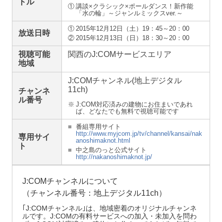
トル
①
講談×クラシック×ポールダンス！新作能
「水の輪」～ジャンルミックスver.～
①
2015年12月12日（土）
19：45～20：00
放送日時
②
2015年12月13日（日）
18：30～20：00
視聴可能
関西のJ:COMサービスエリア
地域
J:COMチャンネル(地上デジタル
11ch)
チャンネ
ル番号
※
J:COM対応済みの建物にお住まいであれ
ば、どなたでも無料で視聴可能です
■
番組専用サイト
http://www.myjcom.jp/tv/channel/kansai/nak
専用サイ
anoshimaknot.html
ト
■
中之島のっと公式サイト
http://nakanoshimaknot.jp/
J:COMチャンネルについて
（チャンネル番号：地上デジタル11ch）
｢J:COMチャンネル｣は、地域密着のオリジナルチャンネ
ルです。J:COMの有料サービスへの加入・未加入を問わ