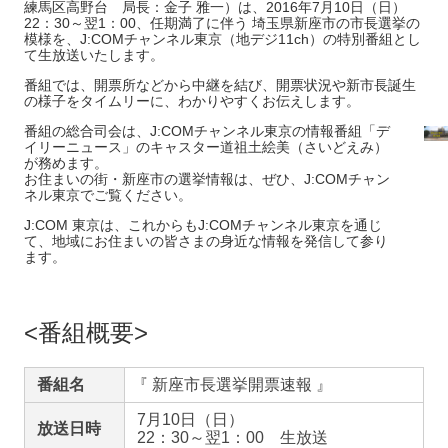
練馬区高野台 局長：金子 雅一）は、2016年7月10日（日）
22：30～翌1：00、任期満了に伴う 埼玉県新座市の市長選挙の
模様を、J:COMチャンネル東京（地デジ11ch）の特別番組とし
て生放送いたします。
番組では、開票所などから中継を結び、開票状況や新市長誕生
の様子をタイムリーに、わかりやすくお伝えします。
番組の総合司会は、J:COMチャンネル東京の情報番組「デ
イリーニュース」のキャスター道祖土絵美（さいどえみ）
が務めます。
お住まいの街・新座市の選挙情報は、ぜひ、J:COMチャン
ネル東京でご覧ください。
J:COM 東京は、これからもJ:COMチャンネル東京を通じ
て、地域にお住まいの皆さまの身近な情報を発信して参り
ます。
番組概要
番組名
『
新座市長選挙開票速報 』
7月10日（日）
放送日時
22：30～翌1：00 生放送