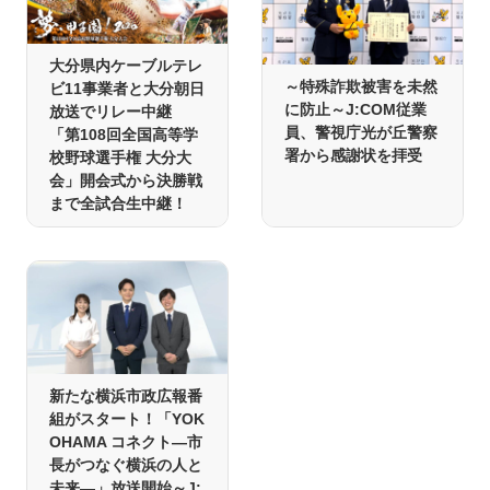
大分県内ケーブルテレ
～特殊詐欺被害を未然
ビ11事業者と大分朝日
に防止～J:COM従業
放送でリレー中継
員、警視庁光が丘警察
「第108回全国高等学
署から感謝状を拝受
校野球選手権 大分大
会」開会式から決勝戦
まで全試合生中継！
新たな横浜市政広報番
組がスタート！「YOK
OHAMA コネクト―市
長がつなぐ横浜の人と
未来―」放送開始～J: