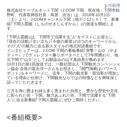
印刷用
株式会社ケーブルネット下関（J:COM 下関、所在地：下関市椋
野町、代表取締役社長：鳥居 吉治）は、2016年10月1日
（土）より、J:COMチャンネル下関（地デジ12ｃｈ）で、新番
組｢下関人図鑑（しものせきじんずかん）｣の放送を開始しま
す。
｢下関人図鑑｣は、下関市で活躍する“人”をゲストにお迎えし、
｢現在の活動｣｢生い立ち｣｢今後の展望｣の3つのキーワードから、
その“人”の魅力に迫る新スタイルの地元対談番組です。
インタビュアーは、J:COM 下関の看板番組｢突撃！山Ｄ（やま
ディー）｣でディレクター兼リポーターとして7年間携わり、地
元下関で“山Ｄ”としてお馴染みの山下真由美が務めます。
10月1日の第1回放送では、一般社団法人 下関観光コンベンショ
ン協会 会長の冨永洋一さんをお招きし、｢関門海峡はパワース
ポット｣をキーワードに、近年、下関の観光客・宿泊客が増加し
ている理由と仕掛け、下関観光ならではの特徴などを興味深く
語っていただきます。
三方を海に囲まれ緑も多く恵まれた自然と、豊かな歴史や文化
に彩られた街・下関。魅力あふれた街、下関で活躍する“下関
人”に迫る新番組｢下関人図鑑｣にぜひご期待ください。
番組概要