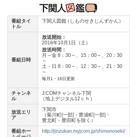
番組タイ
下関人図鑑
（しものせきじんずかん）
トル
放送開始：
2016年10月1日（土）
放送時間：
月～金 8：30～、15：00～、20：30
番組日時
～
土・日 8：00～、12：30～、21：30
～
毎月1・16日更新
チャンネ
J:COMチャンネル下関
ル
（地上デジタル12ｃｈ）
下関市
放送エリ
（菊川町[一部]・
豊浦町[一部]・
ア
豊北町・
豊田町を除く）
番組ホー
http://jinzukan.myjcom.jp/shimonoseki/
ムページ