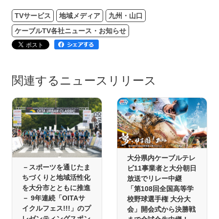
TVサービス
地域メディア
九州・山口
ケーブルTV各社ニュース・お知らせ
関連するニュースリリース
大分県内ケーブルテレ
－スポーツを通じたま
ビ11事業者と大分朝日
ちづくりと地域活性化
放送でリレー中継
を大分市とともに推進
「第108回全国高等学
－ 9年連続「OITAサ
校野球選手権 大分大
イクルフェス!!!」のプ
会」開会式から決勝戦
レゼンティングスポン