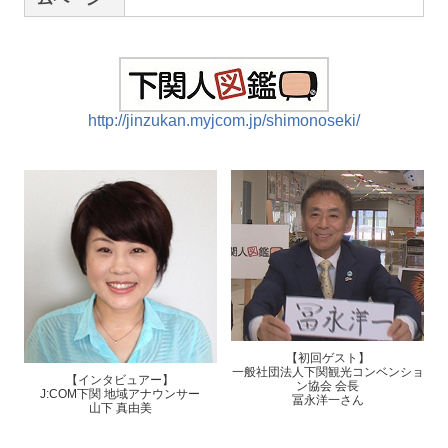
http://jinzukan.myjcom.jp/shimonoseki/
【初回ゲスト】
一般社団法人下関観光コンベンショ
【インタビュアー】
ン協会 会長
J:COM下関 地域アナウンサー
冨永洋一さん
山下 真由美