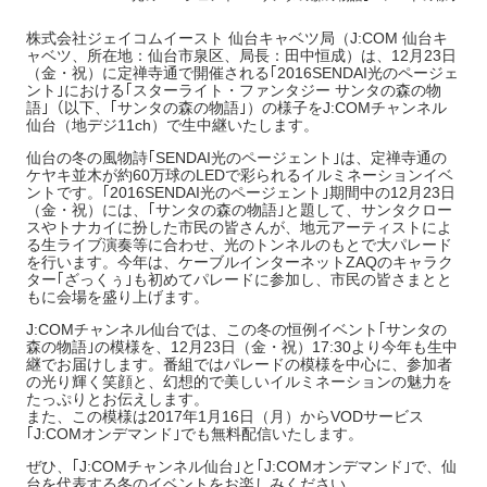
株式会社ジェイコムイースト 仙台キャベツ局（J:COM 仙台キ
ャベツ、所在地：仙台市泉区、局長：田中恒成）は、12月23日
（金・祝）に定禅寺通で開催される｢2016SENDAI光のページェ
ント｣における｢スターライト・ファンタジー サンタの森の物
語｣（以下、｢サンタの森の物語｣）の様子をJ:COMチャンネル
仙台（地デジ11ch）で生中継いたします。
仙台の冬の風物詩｢SENDAI光のページェント｣は、定禅寺通の
ケヤキ並木が約60万球のLEDで彩られるイルミネーションイベ
ントです。｢2016SENDAI光のページェント｣期間中の12月23日
（金・祝）には、｢サンタの森の物語｣と題して、サンタクロー
スやトナカイに扮した市民の皆さんが、地元アーティストによ
る生ライブ演奏等に合わせ、光のトンネルのもとで大パレード
を行います。今年は、ケーブルインターネットZAQのキャラク
ター｢ざっくぅ｣も初めてパレードに参加し、市民の皆さまとと
もに会場を盛り上げます。
J:COMチャンネル仙台では、この冬の恒例イベント｢サンタの
森の物語｣の模様を、12月23日（金・祝）17:30より今年も生中
継でお届けします。番組ではパレードの模様を中心に、参加者
の光り輝く笑顔と、幻想的で美しいイルミネーションの魅力を
たっぷりとお伝えします。
また、この模様は2017年1月16日（月）からVODサービス
｢J:COMオンデマンド｣でも無料配信いたします。
ぜひ、｢J:COMチャンネル仙台｣と｢J:COMオンデマンド｣で、仙
台を代表する冬のイベントをお楽しみください。