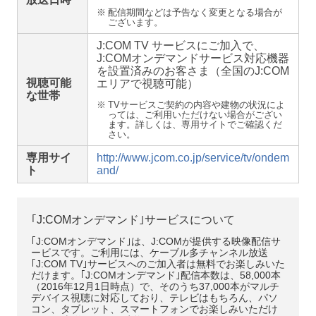
※
配信期間などは予告なく変更となる場合が
ございます。
J:COM TV サービスにご加入で、
J:COMオンデマンドサービス対応機器
を設置済みのお客さま（全国のJ:COM
視聴可能
エリアで視聴可能）
な世帯
※
TVサービスご契約の内容や建物の状況によ
っては、ご利用いただけない場合がござい
ます。詳しくは、専用サイトでご確認くだ
さい。
専用サイ
http://www.jcom.co.jp/service/tv/ondem
ト
and/
｢J:COMオンデマンド｣サービスについて
｢J:COMオンデマンド｣は、J:COMが提供する映像配信サ
ービスです。ご利用には、ケーブル多チャンネル放送
｢J:COM TV｣サービスへのご加入者は無料でお楽しみいた
だけます。｢J:COMオンデマンド｣配信本数は、58,000本
（2016年12月1日時点）で、そのうち37,000本がマルチ
デバイス視聴に対応しており、テレビはもちろん、パソ
コン、タブレット、スマートフォンでお楽しみいただけ