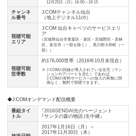
12月25日（日）16:00～18:15
チャンネ
J:COMチャンネル仙台
ル番号
（地上デジタル11ch）
J:COM 仙台キャベツのサービスエリ
ア
視聴可能
（
宮城県仙台市青葉区・泉区・宮城野区・若林
エリア
区、富谷市（一部を除く）、黒川郡大和町（一
部））
約176,000世帯
（2016年10月末現在）
視聴可能
※
J:COMの回線が導入されている住宅（マン
世帯数
ションやアパートを含む）であれば、
J:COMの有料サービスへの加入の有無に関
係なく、無料で視聴できます。
◆J:COMオンデマンド配信概要
番組タイ
『
2016SENDAI光のページェント
トル
｢サンタの森の物語｣生中継』
2017年1月16日（月）～
2017年11月30日（木）
放送日時