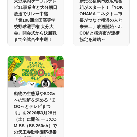
大分県内ケーブルテレ
新たな横浜市政広報番
ビ11事業者と大分朝日
組がスタート！「YOK
放送でリレー中継
OHAMA コネクト―市
「第108回全国高等学
長がつなぐ横浜の人と
校野球選手権 大分大
未来―」放送開始～J:
会」開会式から決勝戦
COMと横浜市が連携
まで全試合生中継！
協定を締結～
動物の生態系やSDGs
への理解を深める「Z
OOっとテレビまつ
り」を2026年3月28日
（土）に開催 ― J:CO
M BS（BS 260ch）で
の天王寺動物園応援番