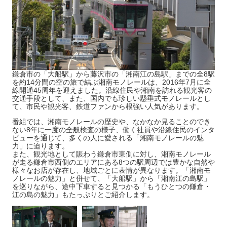
鎌倉市の「大船駅」から藤沢市の「湘南江の島駅」までの全8駅
を約14分間の空の旅で結ぶ湘南モノレールは、2016年7月に全
線開通45周年を迎えました。沿線住民や湘南を訪れる観光客の
交通手段として、また、国内でも珍しい懸垂式モノレールとし
て、市民や観光客、鉄道ファンから根強い人気があります。
番組では、湘南モノレールの歴史や、なかなか見ることのでき
ない8年に一度の全般検査の様子、働く社員や沿線住民のインタ
ビューを通じて、多くの人に愛される「湘南モノレールの魅
力」に迫ります。
また、観光地として賑わう鎌倉市東側に対し、湘南モノレール
が走る鎌倉市西側のエリアにある8つの駅周辺では豊かな自然や
様々なお店が存在し、地域ごとに表情が異なります。「湘南モ
ノレールの魅力」と併せて、「大船駅」から「湘南江の島駅」
を巡りながら、途中下車すると見つかる「もうひとつの鎌倉・
江の島の魅力」もたっぷりとご紹介します。