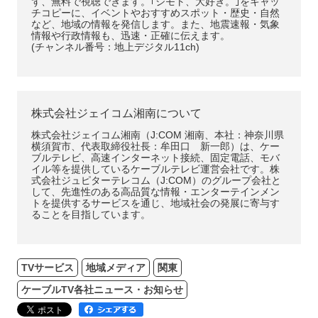
ず、無料で視聴できます。｢ジモト、大好き。｣をキャッ
チコピーに、イベントやおすすめスポット・歴史・自然
など、地域の情報を発信します。また、地震速報・気象
情報や行政情報も、迅速・正確に伝えます。
(チャンネル番号：地上デジタル11ch)
株式会社ジェイコム湘南について
株式会社ジェイコム湘南（J:COM 湘南、本社：神奈川県
横須賀市、代表取締役社長：牟田口 新一郎）は、ケー
ブルテレビ、高速インターネット接続、固定電話、モバ
イル等を提供しているケーブルテレビ運営会社です。株
式会社ジュピターテレコム（J:COM）のグループ会社と
して、先進性のある高品質な情報・エンターテインメン
トを提供するサービスを通じ、地域社会の発展に寄与す
ることを目指しています。
TVサービス
地域メディア
関東
ケーブルTV各社ニュース・お知らせ