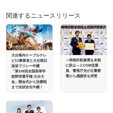
関連するニュースリリース
大分県内ケーブルテレ
～特殊詐欺被害を未然
ビ11事業者と大分朝日
に防止～J:COM従業
放送でリレー中継
員、警視庁光が丘警察
「第108回全国高等学
署から感謝状を拝受
校野球選手権 大分大
会」開会式から決勝戦
まで全試合生中継！