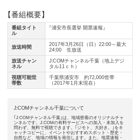
【
番組概要】
番組タイト
『
浦安市長選挙 開票速報』
ル
2017年3月26日（日）22:00～最大
放送時間
24:00 生放送
放送チャン
J:COMチャンネル千葉（地上デジ
ネル
タル11ｃｈ）
視聴可能世
千葉県浦安市 約72,000世帯
帯数
（2017年1月末現在）
J:COMチャンネル千葉について
｢J:COMチャンネル千葉｣は、地域密着のオリジナルチャ
ンネルです。J:COMの有料サービスへの加入・未加入を
問わず、無料で視聴できます。｢ジモト、大好き。｣をキ
ャッチコピーに、イベントやおすすめスポット・歴史・
自然など、地域の情報を発信します。また、地震速報・