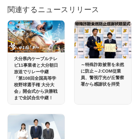
関連するニュースリリース
大分県内ケーブルテレ
～特殊詐欺被害を未然
ビ11事業者と大分朝日
に防止～J:COM従業
放送でリレー中継
員、警視庁光が丘警察
「第108回全国高等学
署から感謝状を拝受
校野球選手権 大分大
会」開会式から決勝戦
まで全試合生中継！