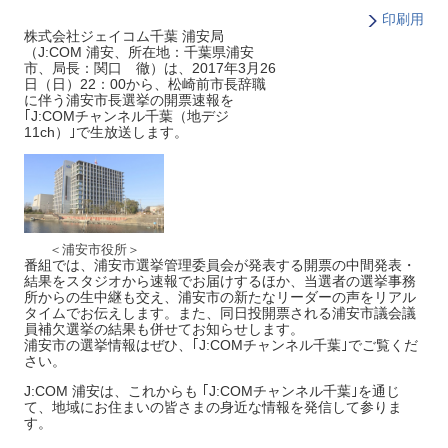
印刷用
株式会社ジェイコム千葉 浦安局
（J:COM 浦安、所在地：千葉県浦安
市、局長：関口 徹）は、2017年3月26
日（日）22：00から、松崎前市長辞職
に伴う浦安市長選挙の開票速報を
｢J:COMチャンネル千葉（地デジ
11ch）｣で生放送します。
＜浦安市役所＞
番組では、浦安市選挙管理委員会が発表する開票の中間発表・
結果をスタジオから速報でお届けするほか、当選者の選挙事務
所からの生中継も交え、浦安市の新たなリーダーの声をリアル
タイムでお伝えします。また、同日投開票される浦安市議会議
員補欠選挙の結果も併せてお知らせします。
浦安市の選挙情報はぜひ、｢J:COMチャンネル千葉｣でご覧くだ
さい。
J:COM 浦安は、これからも ｢J:COMチャンネル千葉｣を通じ
て、地域にお住まいの皆さまの身近な情報を発信して参りま
す。