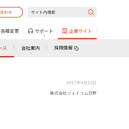
合わせ
固定電話
ガス
・
各種変更
サポート
企業サイト
法人・自治体向けサービス
採用情報
ース
会社案内
固定電話
ガス
固定電話
ガス
2017年4月12日
無料または特別料金で
利用できる物件も！
株式会社ジェイコム日野
ン
対応エリア・物件をご案内
法人・自治体向けサービス