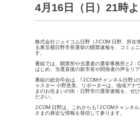
4月16日（日）21時
防災情報サービス
自転車生活サポート
WiMAX
障害・メンテナンス情報
株式会社ジェイコム日野（J:COM 日野、所
る東京都日野市長選挙の開票速報を、コミュニテ
す。
番組では、開票所や当選者の選挙事務所とJ：C
はじめ、当選直後の新市長や関係者の声をリア
番組の総合司会は、｢J:COMチャンネル日野
ャスター 小野恵美、リポーターは、地域アナ
まのお住まいの街・日野市の選挙速報を、ぜひ、
ださい。
J:COM 日野は、これからも｢J:COMチャン
さまの身近な情報を発信して参ります。