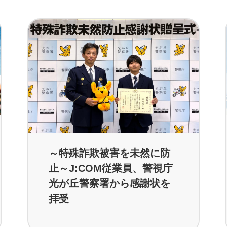
～特殊詐欺被害を未然に防
止～J:COM従業員、警視庁
光が丘警察署から感謝状を
拝受