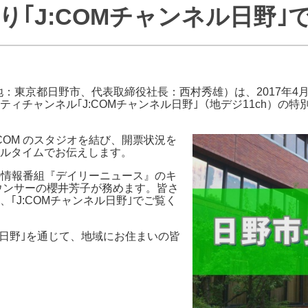
より｢J:COMチャンネル日野｣
J:COMブックス
パーソナルID
料金
訪問・窓口
契約
加入特典
在地：東京都日野市、代表取締役社長：西村秀雄）は、2017年4
ィチャンネル｢J:COMチャンネル日野｣（地デジ11ch）の特
OM のスタジオを結び、開票状況を
ルタイムでお伝えします。
｣の情報番組『デイリーニュース』のキ
ウンサーの櫻井芳子が務めます。皆さ
｢J:COMチャンネル日野｣でご覧く
ネル日野｣を通じて、地域にお住まいの皆