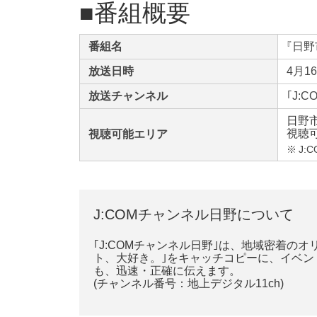
■番組概要
番組名
『
日野
放送日時
4月1
放送チャンネル
｢J:
日野市
視聴可
視聴可能エリア
※
J
J:COMチャンネル日野について
｢J:COMチャンネル日野｣は、地域密着の
ト、大好き。｣をキャッチコピーに、イベ
も、迅速・正確に伝えます。
(チャンネル番号：地上デジタル11ch)