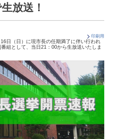
で生放送！
・支払い
引越し・建替え
関連
休止・解約
印刷用
月16日（日）に現市長の任期満了に伴い行われ
別番組として、当日21：00から生放送いたしま