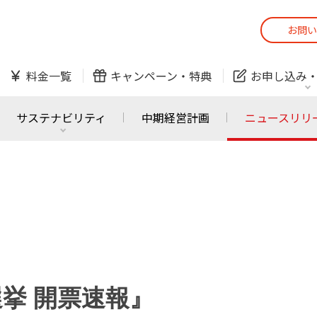
お問い
スマホ
でんき
料金一覧
キャンペーン・
特典
お申し込み
防犯カメラ
オンライン診療
サステナビリティ
中期経営計画
ニュースリリ
スマホ
でんき
スマホ
でんき
J:COM ご利用中の方
かんたん！
サービスの追加・変更
料金シミュレーショ
ホームIoT
防犯カメラ
防犯カメラ
オンライン診療
挙 開票速報』
おうちサポート
各種お手続き