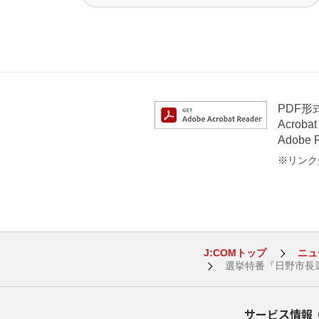
PDF
Acrob
Adob
※リンク先
J:COMトップ
ニュ
選挙特番『日野市長選
サービス情報