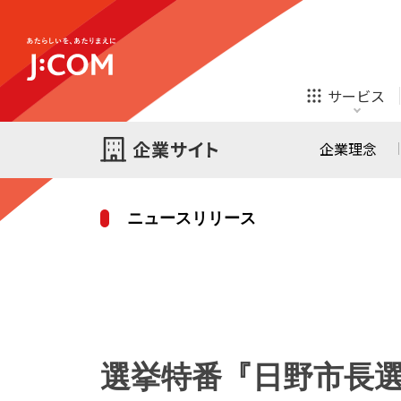
テレビ
ネット
サービス
ほけん
ローン
企業理念
ニュースリリース
テレビ
ネット
テレビ
ネット
ご検討中の方
お申し込み
オンライン
ほけん
診療
ほけん
ローン
選挙特番『日野市長選
J:COM STREAM
えんかくサポート