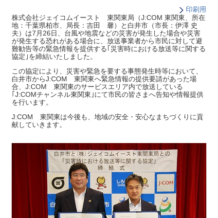
印刷用
株式会社ジェイコムイースト 東関東局（J:COM 東関東、所在
地：千葉県柏市、局長：吉田 馨）と白井市（市長：伊澤 史
夫）は7月26日、台風や地震などの災害が発生した場合や災害
が発生する恐れがある場合に、放送事業者から市民に対して避
難勧告等の緊急情報を提供する｢災害時における放送等に関する
協定｣を締結いたしました。
この協定により、災害や緊急を要する事態発生時等において、
白井市からJ:COM 東関東へ緊急情報の提供要請があった場
合、J:COM 東関東のサービスエリア内で放送している
｢J:COMチャンネル東関東｣にて市民の皆さまへ告知や情報提供
を行います。
J:COM 東関東は今後も、地域の安全・安心なまちづくりに貢
献していきます。