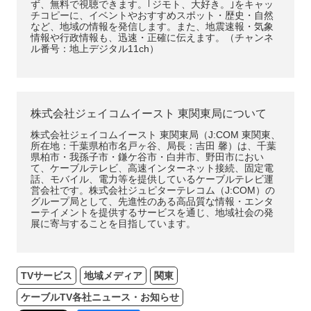
ず、無料で視聴できます。｢ジモト、大好き。｣をキャッ
チコピーに、イベントやおすすめスポット・歴史・自然
など、地域の情報を発信します。また、地震速報・気象
情報や行政情報も、迅速・正確に伝えます。（チャンネ
ル番号：地上デジタル11ch）
株式会社ジェイコムイースト 東関東局について
株式会社ジェイコムイースト 東関東局（J:COM 東関東、
所在地：千葉県柏市名戸ヶ谷、局長：吉田 馨）は、千葉
県柏市・我孫子市・鎌ケ谷市・白井市、野田市におい
て、ケーブルテレビ、高速インターネット接続、固定電
話、モバイル、電力等を提供しているケーブルテレビ運
営会社です。株式会社ジュピターテレコム（J:COM）の
グループ局として、先進性のある高品質な情報・エンタ
ーテイメントを提供するサービスを通じ、地域社会の発
展に寄与することを目指しています。
TVサービス
地域メディア
関東
ケーブルTV各社ニュース・お知らせ