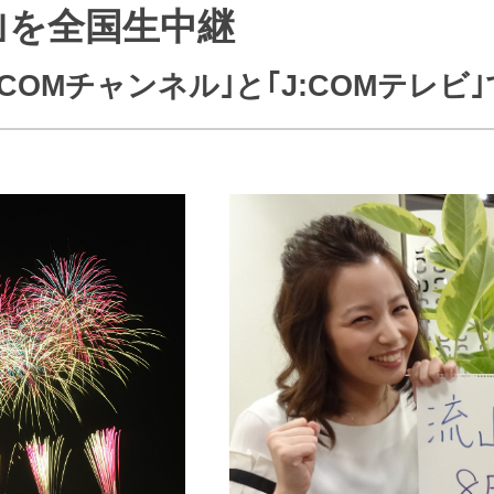
｣を全国生中継
J:COMブックス
パーソナルID
料金
訪問・窓口
契約
J:COMチャンネル｣と｢J:COMテレビ
加入特典