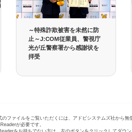
～特殊詐欺被害を未然に防
止～J:COM従業員、警視庁
光が丘警察署から感謝状を
拝受
形式のファイルをご覧いただくには、アドビシステムズ社から無償
at Readerが必要です。
e Readerをお持ちでない方は、左のボタンをクリックしてダ