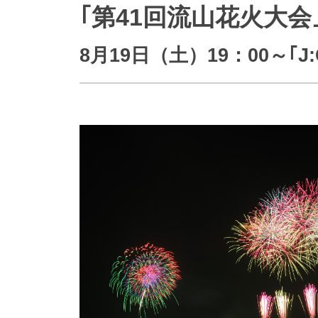
｢第41回流山花火大会
防災情報サービス
自転車生活サポート
WiMAX
8月19日（土）19：00～｢
障害・メンテナンス情報