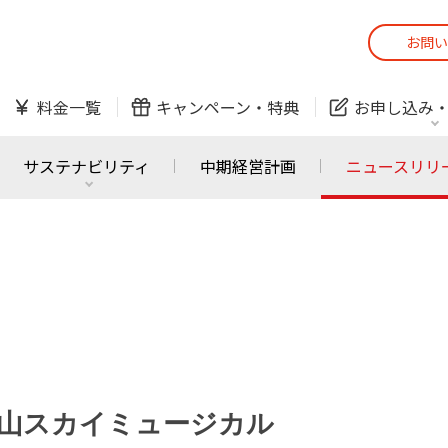
お問い
スマホ
でんき
料金一覧
キャンペーン・
特典
お申し込み
防犯カメラ
オンライン診療
サステナビリティ
中期経営計画
ニュースリリ
スマホ
でんき
スマホ
でんき
J:COM ご利用中の方
かんたん！
サービスの追加・変更
料金シミュレーショ
ホームIoT
防犯カメラ
防犯カメラ
オンライン診療
山スカイミュージカル
おうちサポート
各種お手続き