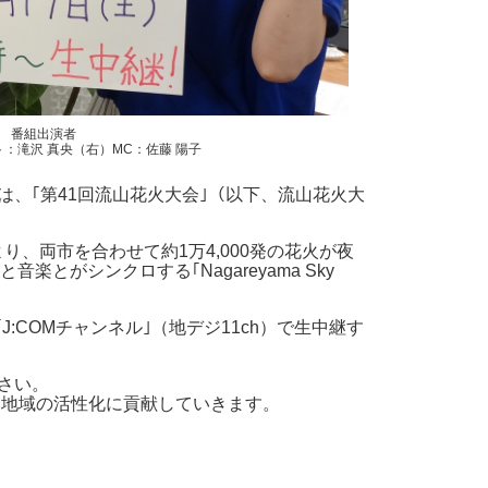
番組出演者
：滝沢 真央
（右）MC：佐藤 陽子
、｢第41回流山花火大会｣（以下、流山花火大
、両市を合わせて約1万4,000発の花火が夜
がシンクロする｢Nagareyama Sky
:COMチャンネル｣（地デジ11ch）で生中継す
さい。
、地域の活性化に貢献していきます。