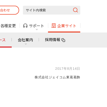
合わせ
固定電話
ガス
・
各種変更
サポート
企業サイト
法人・自治体向けサービス
採用情報
ース
会社案内
固定電話
ガス
固定電話
ガス
2017年8月14日
無料または特別料金で
利用できる物件も！
株式会社ジェイコム東葛葛飾
ン
対応エリア・物件をご案内
法人・自治体向けサービス