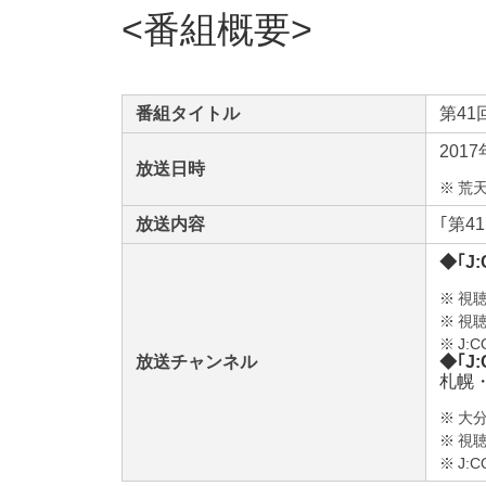
番組概要
番組タイトル
第4
201
放送日時
※
荒
放送内容
｢第
◆｢J
※
視
※
視聴
※
J
放送チャンネル
◆｢J
札幌・
※
大
※
視聴
※
J