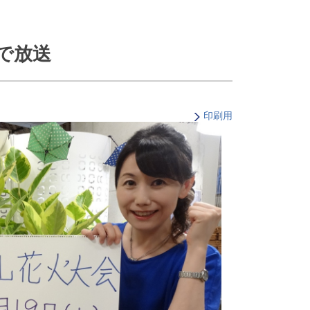
・支払い
引越し・建替え
関連
休止・解約
｣で放送
印刷用