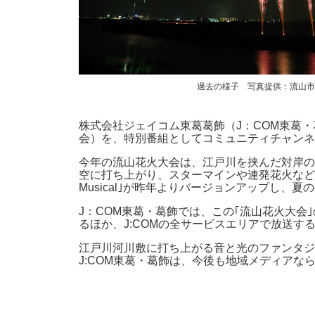
過去の様子 写真提供：流山市
株式会社ジェイコム東葛葛飾（J：COM東葛
会）を、特別番組としてコミュニティチャンネル｢
今年の流山花火大会は、江戸川を挟んだ対岸の｢
空に打ち上がり、スターマインや連発花火など多彩
Musical｣が昨年よりバージョンアップし、
J：COM東葛・葛飾では、この｢流山花火大会｣
るほか、J:COMの全サービスエリアで放送する
江戸川河川敷に打ち上がる音と光のファンタジ
J:COM東葛・葛飾は、今後も地域メディア