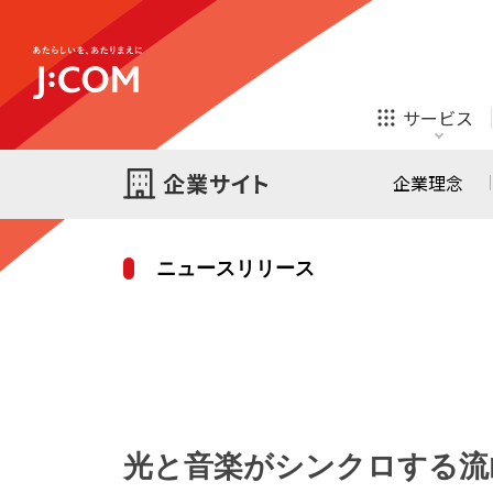
テレビ
ネット
サービス
ほけん
ローン
企業理念
ニュースリリース
テレビ
ネット
テレビ
ネット
ご検討中の方
お申し込み
オンライン
ほけん
診療
ほけん
ローン
光と音楽がシンクロする流
J:COM STREAM
えんかくサポート