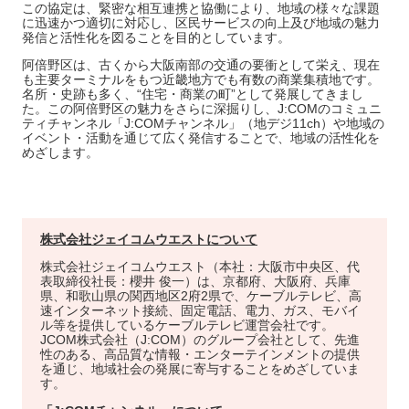
この協定は、緊密な相互連携と協働により、地域の様々な課題
に迅速かつ適切に対応し、区民サービスの向上及び地域の魅力
発信と活性化を図ることを目的としています。
阿倍野区は、古くから大阪南部の交通の要衝として栄え、現在
も主要ターミナルをもつ近畿地方でも有数の商業集積地です。
名所・史跡も多く、“住宅・商業の町”として発展してきまし
た。この阿倍野区の魅力をさらに深掘りし、J:COMのコミュニ
ティチャンネル「J:COMチャンネル」（地デジ11ch）や地域の
イベント・活動を通じて広く発信することで、地域の活性化を
めざします。
株式会社ジェイコムウエストについて
株式会社ジェイコムウエスト（本社：大阪市中央区、代
表取締役社長：櫻井 俊一）は、京都府、大阪府、兵庫
県、和歌山県の関西地区2府2県で、ケーブルテレビ、高
速インターネット接続、固定電話、電力、ガス、モバイ
ル等を提供しているケーブルテレビ運営会社です。
JCOM株式会社（J:COM）のグループ会社として、先進
性のある、高品質な情報・エンターテインメントの提供
を通じ、地域社会の発展に寄与することをめざしていま
す。