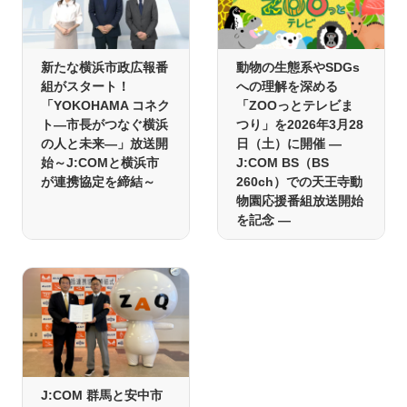
新たな横浜市政広報番
動物の生態系やSDGs
組がスタート！
への理解を深める
「YOKOHAMA コネク
「ZOOっとテレビま
ト―市長がつなぐ横浜
つり」を2026年3月28
の人と未来―」放送開
日（土）に開催 ―
始～J:COMと横浜市
J:COM BS（BS
が連携協定を締結～
260ch）での天王寺動
物園応援番組放送開始
を記念 ―
J:COM 群馬と安中市