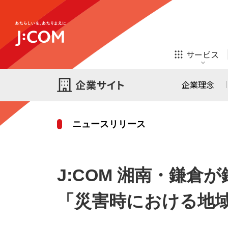
テレビ
ネット
サービス
ほけん
ローン
企業理念
ニュースリリース
テレビ
ネット
テレビ
ネット
ご検討中の方
J:COM 湘南・鎌倉
お申し込み
オンライン
ほけん
診療
ほけん
ローン
「災害時における地
J:COM STREAM
えんかくサポート