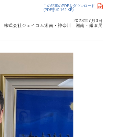
この記事のPDFをダウンロード
・支払い
引越し・建替え
(PDF形式:162 KB)
関連
休止・解約
2023年7月3日
株式会社ジェイコム湘南・神奈川 湘南・鎌倉局