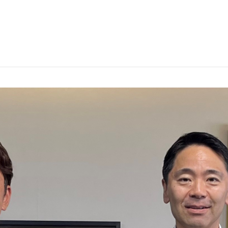
J:COMブックス
パーソナルID
料金
訪問・窓口
契約
加入特典