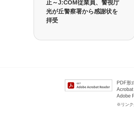
止～J:COM従業員、警視庁
光が丘警察署から感謝状を
拝受
PDF
Acrob
Adob
※リンク先