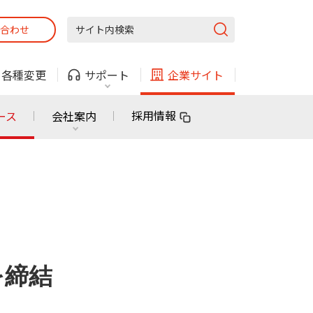
合わせ
固定電話
ガス
・
各種変更
サポート
企業サイト
法人・自治体向けサービス
採用情報
ース
会社案内
固定電話
ガス
固定電話
ガス
無料または特別料金で
利用できる物件も！
ン
対応エリア・物件をご案内
法人・自治体向けサービス
を締結