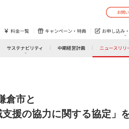
お問い
スマホ
でんき
料金一覧
キャンペーン・
特典
お申し込み
防犯カメラ
オンライン診療
サステナビリティ
中期経営計画
ニュースリリ
スマホ
でんき
スマホ
でんき
J:COM ご利用中の方
かんたん！
が鎌倉市と
サービスの追加・変更
料金シミュレーショ
ホームIoT
防犯カメラ
防犯カメラ
オンライン診療
域支援の協力に関する協定」
おうちサポート
各種お手続き