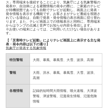
ス」専用端末を接続することにより、気象庁による気象警報の
発表や、自治体による避難情報の発令の際に、ご家庭のテレビ
が待機状態であっても自動でテレビが起動し、画面上に発表・
発令情報を表示する機能です。お客さまがテレビ番組を視聴さ
れている場合は、自動で発表・発令情報の表示画面に切り替わ
ります。また、テレビ画面上での情報表示と同時に、専用端末
からはランプの点滅と音声でお知らせ内容を発信します。
※お使いの端末によっては、ご利用いただけない場合がありま
す。
【「災害時テレビ起動」によりテレビ画面上に表示する主な発
表・発令内容は以下の通り】
気象庁が発表する気象情報
特別警報
大雨、暴風、暴風雪、大雪、波浪、高潮
警報
大雨、洪水、暴風、暴風雪、大雪、波浪、
高潮
各種情報
記録的短時間大雨情報、噴火速報、大津波
警報、津波警報、氾濫発生情報、氾濫危険
情報