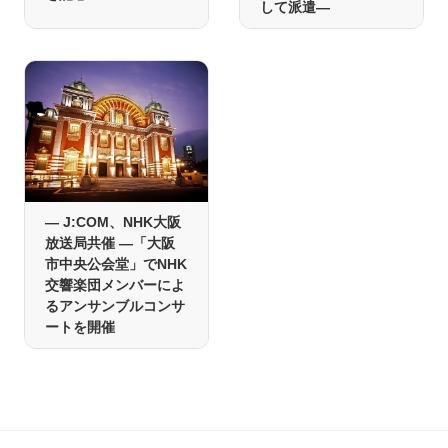
して派遣―
― J:COM、NHK大阪
放送局共催 ―「大阪
市中央公会堂」でNHK
交響楽団メンバーによ
るアンサンブルコンサ
ートを開催