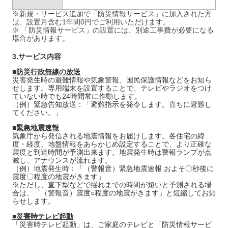
※新規・サービス追加で「防災情報サービス」に加入された方
は、設置月含む1年間0円でご利用いただけます。
※ 「防災情報サービス」の設置には、別途工事費が必要になる
場合があります。
3.
サービス内容
■防災行政無線の放送
災害発生時の避難情報や気象警報、国民保護情報などをお知ら
せします。専用端末を設置することで、テレビやラジオをつけ
ていない時でも24時間常に作動します。
（例）緊急告知放送：「避難指示を発令します。直ちに避難し
てください。」
■緊急地震速報
気象庁から発信される地震情報をお届けします。各住宅の緯
度・経度、地盤情報をあらかじめ設定することで、より正確な
震度と到達時間が予測出来ます。地震発生時は警報ランプが点
滅し、アナウンスが流れます。
（例）地震発生時：「（警報音）緊急地震速報 およそ〇秒後に
震度〇程度の地震がきます」
※ただし、直下型などで揺れまでの時間が短いと予測される場
合は、「（警報音）震度○程度の地震がきます」と短縮してお知
らせします。
■災害時テレビ起動
「災害時テレビ起動」は、ご家庭のテレビと「防災情報サービ