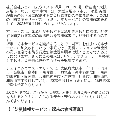
株式会社ジェイコムウエスト 堺局（J:COM 堺、所在地：大阪
府堺市、局長：辻本 幸司）は、大阪府堺市（市長：永藤 英機）
が市民の皆さまに配信する防災行政無線の告知放送を、J:COM
の「防災情報サービス」（以下、本サービス）の専用端末を通
じて、2023年9月1日（金）より配信します。
本サービスは、気象庁が発報する緊急地震速報と自治体が配信
する防災行政無線の放送内容を専用端末により提供するもので
す。
堺市にて本サービスを開始することで、同市にお住まいで本サ
ービスに加入されているご家庭では、高層マンションや気密性
の高い住宅でも防災行政無線放送を明瞭に聴くことができるよ
うになります。さらにこの端末は、FMラジオチューナーを搭載
しており、災害時に屋外でも情報を収集できます。
ジェイコムウエストエリアでは、大阪府大阪市・守口市・門真
市・高槻市・島本町・泉佐野市・貝塚市・泉南郡熊取町・泉南
郡田尻町・阪南市、兵庫県神戸市・芦屋市・川西市、和歌山県
和歌山市で提供しており、2023年9月1日（金）には、15自治体
で提供予定となります。
J:COM 堺では、これからも地域と連携し地域災害への備えに力
を入れるとともに、さらなる安全・安心のまちづくりに取り組
んでまいります。
【「防災情報サービス」端末の参考写真】