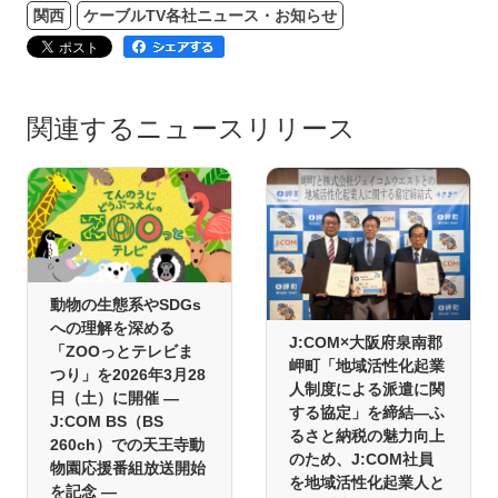
関西
ケーブルTV各社ニュース・お知らせ
関連するニュースリリース
動物の生態系やSDGs
への理解を深める
J:COM×大阪府泉南郡
「ZOOっとテレビま
岬町「地域活性化起業
つり」を2026年3月28
人制度による派遣に関
日（土）に開催 ―
する協定」を締結―ふ
J:COM BS（BS
るさと納税の魅力向上
260ch）での天王寺動
のため、J:COM社員
物園応援番組放送開始
を地域活性化起業人と
を記念 ―