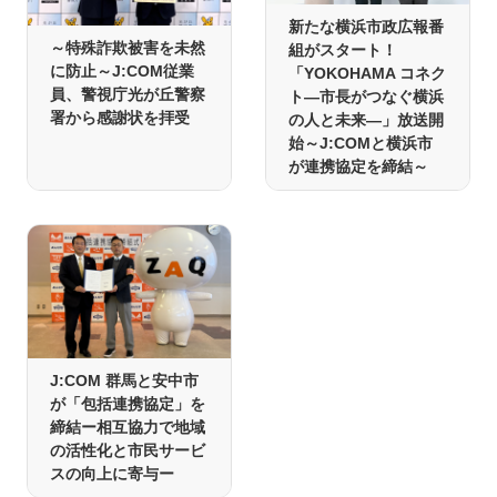
新たな横浜市政広報番
～特殊詐欺被害を未然
組がスタート！
に防止～J:COM従業
「YOKOHAMA コネク
員、警視庁光が丘警察
ト―市長がつなぐ横浜
署から感謝状を拝受
の人と未来―」放送開
始～J:COMと横浜市
が連携協定を締結～
J:COM 群馬と安中市
が「包括連携協定」を
締結ー相互協力で地域
の活性化と市民サービ
スの向上に寄与ー