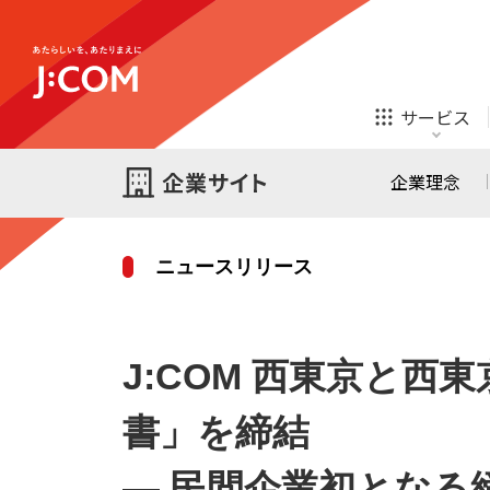
テレビ
ネット
サービス
ほけん
ローン
企業理念
ニュースリリース
テレビ
ネット
テレビ
ネット
ご検討中の方
J:COM 西東京と
お申し込み
オンライン
ほけん
診療
ほけん
ローン
書」を締結
J:COM STREAM
えんかくサポート
― 民間企業初となる