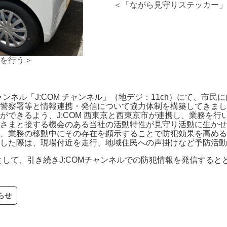
＜「ながら見守りステッカー」
を行う＞
ャンネル「J:COM チャンネル」（地デジ：11ch）にて、市
警察署等と情報連携・発信について協力体制を構築してきまし
ができるよう、J:COM 西東京と西東京市が連携し、業務を
さまと接する機会のある当社の活動特性が見守り活動に生かせ
、業務の移動中にその存在を顕示することで防犯効果を高める
した際は、現場付近を走行、地域住民への声掛けなど予防活動
業として、引き続きJ:COMチャンネルでの防犯情報を発信する
らせ