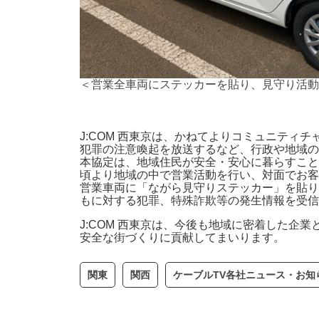
＜営業全車両にステッカーを貼り、見守り活動
J:COM 西東京は、かねてよりコミュニティチ
犯罪の注意喚起を放送するなど、行政や地域の
本協定は、地域住民が安全・安心に暮らすこと
頃より地域の中で営業活動を行い、対面でお客
営業車両に「ながら見守りステッカー」を貼り
もに対する犯罪、特殊詐欺等の発生情報を受信
J:COM 西東京は、今後も地域に密着した企
安全な街づくりに貢献してまいります。
関東
関西
ケーブルTV各社ニュース・お知