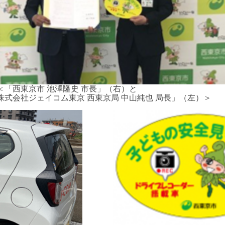
＜「西東京市 池澤隆史 市長」（右）と
株式会社ジェイコム東京 西東京局 中山純也 局長」（左）＞