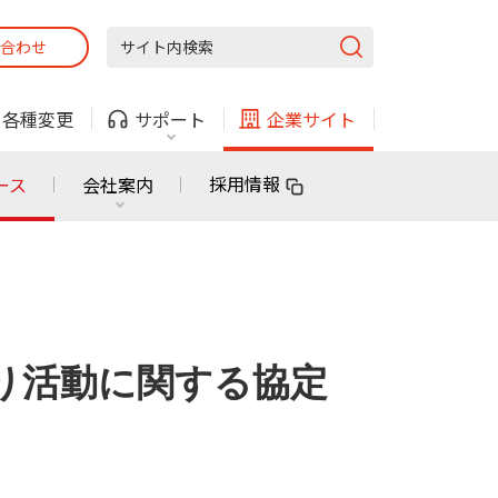
合わせ
固定電話
ガス
・
各種変更
サポート
企業サイト
法人・自治体向けサービス
採用情報
ース
会社案内
固定電話
ガス
固定電話
ガス
無料または特別料金で
利用できる物件も！
守り活動に関する協定
ン
対応エリア・物件をご案内
法人・自治体向けサービス