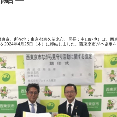
J:COMブックス
パーソナルID
料金
訪問・窓口
契約
加入特典
M 西東京、所在地：東京都東久留米市、局長：中山純也）は、
を2024年4月25日（木）に締結しました。西東京市が本協定