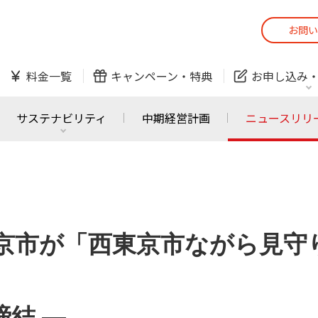
お問い
スマホ
でんき
料金一覧
キャンペーン・
特典
お申し込み
防犯カメラ
オンライン診療
サステナビリティ
中期経営計画
ニュースリリ
スマホ
でんき
スマホ
でんき
J:COM ご利用中の方
かんたん！
西東京市が「西東京市ながら見
サービスの追加・変更
料金シミュレーショ
ホームIoT
防犯カメラ
防犯カメラ
オンライン診療
おうちサポート
各種お手続き
締結 ―