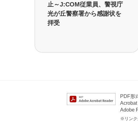
止～J:COM従業員、警視庁
光が丘警察署から感謝状を
拝受
PDF
Acrob
Adob
※リンク先