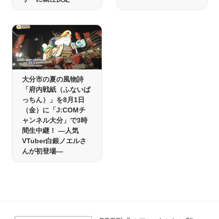
大分市の夏の風物詩
「府内戦紙（ふないぱ
っちん）」を8月1日
（金）に「J:COMチ
ャンネル大分」で3時
間生中継！ ―人気
VTuber白銀ノエルさ
んが初登場―