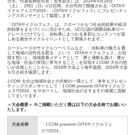
分市、代表取締役社長：荒木節夫）は、2024年9月28日
（土）、29日（日）の2日間、大分市内で開催される「OITAサ
イクルフェス!!!2024」（OITAサイクルフェス）にプレゼンティ
ングスポンサーとして協賛します。
「OITAサイクルフェス」は、スポーツがもつ社会的効果や経済
的効果をまちづくりに活かすため、UCI公認の国際自転車ロー
ドレースだけでなく、自転車にまつわる多彩なコンテンツが楽
しめる複合サイクルイベントとして開催されます。
ロードレースやサイクルツーリズムなど、「自転車の魅力を通
じて地域の活性化を図る」という「OITAサイクルフェス」が目
指す想いと、地域密着メディアとして「夢と感動を届け、豊か
な地域・社会の実現に寄与すること」を目指すJ:COM 大分の想
いが合致したことから、2018年大会より毎年協賛。2024年大会
も引き続き協賛します。
J:COM 大分は地域社会との共創の一環として、本年もプレゼン
ティングスポンサーとして「J:COM presents OITAサイクルフ
ェス!!!2024」をサポートし、地域社会のますますの発展に貢献
してまいります。
＜大会概要＞
※ご掲載いただく際は以下の大会名称でお願いい
たします。
大会名称
「J:COM presents OITAサイクルフェ
ス!!!2024」