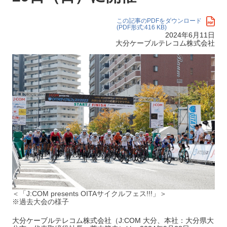
この記事のPDFをダウンロード
(PDF形式:416 KB)
2024年6月11日
大分ケーブルテレコム株式会社
＜「J:COM presents OITAサイクルフェス!!!」＞
※過去大会の様子
大分ケーブルテレコム株式会社（J:COM 大分、本社：大分県大