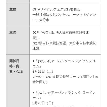
主催
OITAサイクルフェス実行委員会、
一般社団法人おおいたスポーツマネジメン
ト、大分市
主管
JCF（公益財団法人日本自転車競技連
盟）、
大分県自転車競技連盟、大分市自転車競技
連盟
開催日
■「おおいたアーバンクラシック クリテリ
時・内
ウム」
容・会場
9月28日（土）
大分いこいの道周辺特設コース（周回／1㎞
時計回り）
■「おおいたアーバンクラシック ロードレ
ース」
9月29日（日）