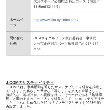
大分スポーツ公園周辺 特設コース（周回／
11.6km時計回り）
ホームペ
http://www.oita-cyclefes.com/
ージ
問い合わ
OITAサイクルフェス実行委員会 事務局
せ先
大分市企画部スポーツ振興課 Tel. 097-574-
7096
J:COMのサステナビリティ
J:COMでは、事業活動を通じたサステナビリティ経営を推進し
ています。お客さまの豊かな「暮らし」を支える企業として、
持続的な「地域社会」へ貢献を行い、その土台である「地球環
境」と関わるすべての「人」を対象として、4つのマテリアリテ
ィと、さらに具体化した12のサブマテリアリティを2023年度に
再設定しました。