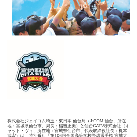
株式会社ジェイコム埼玉・東日本 仙台局（J:COM 仙台、所在
地：宮城県仙台市、局長：稲吉正美）と仙台CATV株式会社（キ
ャット・ヴィ、所在地：宮城県仙台市、代表取締役社長：梶本
武宏）は、特別番組『第106回全国高等学校野球選手権 宮城大