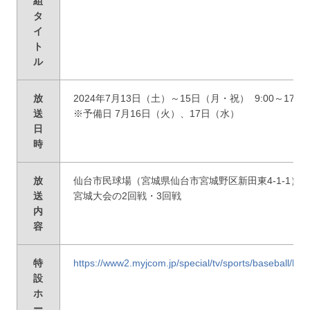
組
タ
イ
ト
ル
放
2024年7月13日（土）～15日（月・祝） 9:00～17
送
※予備日 7月16日（火）、17日（水）
日
時
放
仙台市民球場（宮城県仙台市宮城野区新田東4-1-1）
送
宮城大会の2回戦・3回戦
内
容
特
https://www2.myjcom.jp/special/tv/sports/baseball/hi
設
ホ
ー