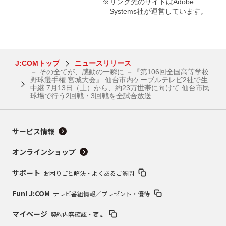
※リンク先のサイトはAdobe
Systems社が運営しています。
J:COMトップ
ニュースリリース
－ その全てが、感動の一瞬に －『第106回全国高等学校
野球選手権 宮城大会』 仙台市内ケーブルテレビ2社で生
中継 7月13日（土）から、約23万世帯に向けて 仙台市民
球場で行う2回戦・3回戦を全試合放送
サービス情報
オンラインショップ
サポート
お困りごと解決・よくあるご質問
Fun! J:COM
テレビ番組情報／プレゼント・優待
マイページ
契約内容確認・変更