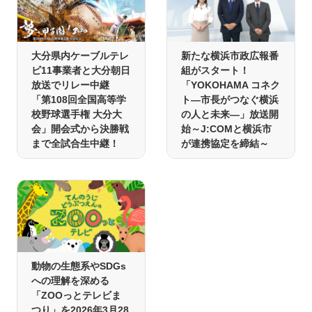
大分県内ケーブルテレ
新たな横浜市政広報番
ビ11事業者と大分朝日
組がスタート！
放送でリレー中継
「YOKOHAMA コネク
「第108回全国高等学
ト―市長がつなぐ横浜
校野球選手権 大分大
の人と未来―」放送開
会」開会式から決勝戦
始～J:COMと横浜市
まで全試合生中継！
が連携協定を締結～
動物の生態系やSDGs
への理解を深める
「ZOOっとテレビま
つり」を2026年3月28