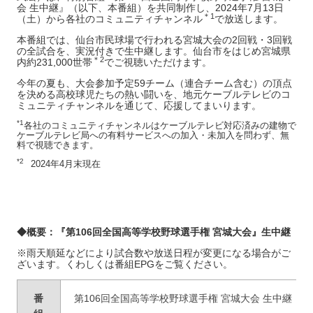
会 生中継』（以下、本番組）を共同制作し、2024年7月13日
＊
1
（土）から各社のコミュニティチャンネル
で放送します。
本番組では、仙台市民球場で行われる宮城大会の2回戦・3回戦
の全試合を、実況付きで生中継します。仙台市をはじめ宮城県
＊
2
内約231,000世帯
でご視聴いただけます。
今年の夏も、大会参加予定59チーム（連合チーム含む）の頂点
を決める高校球児たちの熱い闘いを、地元ケーブルテレビのコ
ミュニティチャンネルを通じて、応援してまいります。
*1
各社のコミュニティチャンネルはケーブルテレビ対応済みの建物で
ケーブルテレビ局への有料サービスへの加入・未加入を問わず、無
料で視聴できます。
*2
2024年4月末現在
◆概要：『第106回全国高等学校野球選手権 宮城大会』生中継
※雨天順延などにより試合数や放送日程が変更になる場合がご
ざいます。くわしくは番組EPGをご覧ください。
番
第106回全国高等学校野球選手権 宮城大会 生中継