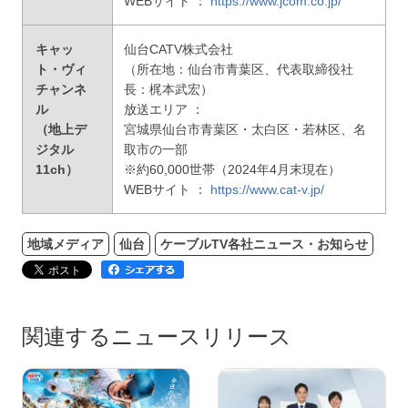
WEBサイト ：
https://www.jcom.co.jp/
キャッ
仙台CATV株式会社
ト・ヴィ
（所在地：仙台市青葉区、代表取締役社
チャンネ
長：梶本武宏）
ル
放送エリア ：
（地上デ
宮城県仙台市青葉区・太白区・若林区、名
ジタル
取市の一部
11ch）
※約60,000世帯（2024年4月末現在）
WEBサイト ：
https://www.cat-v.jp/
地域メディア
仙台
ケーブルTV各社ニュース・お知らせ
関連するニュースリリース