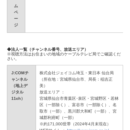
ム
ペ
ー
ジ
◆法人一覧（チャンネル番号、放送エリア）
※視聴方法はお住まいの地域のケーブルテレビ局でご確認くだ
さい。
J:COMチ
株式会社ジェイコム埼玉・東日本 仙台局
ャンネル
（所在地：宮城県仙台市、局長：稲吉正
（地上デ
美）
ジタル
放送エリア ：
11ch）
宮城県仙台市青葉区･泉区・宮城野区・若林
区（一部除く）、富谷市（一部除く）、名
取市（一部）、黒川郡大和町（一部）、宮
城郡利府町（一部）
※約171,000世帯（2024年4月末現在）