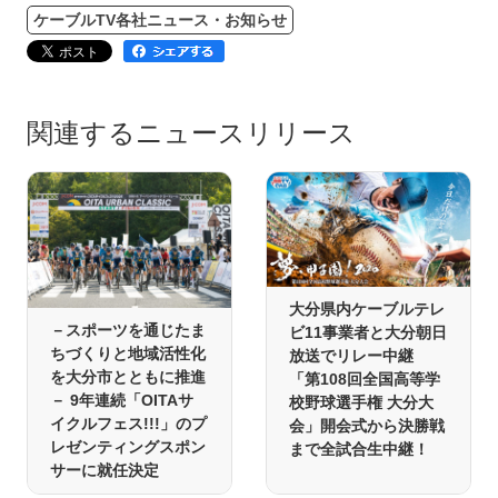
ケーブルTV各社ニュース・お知らせ
関連するニュースリリース
大分県内ケーブルテレ
－スポーツを通じたま
ビ11事業者と大分朝日
ちづくりと地域活性化
放送でリレー中継
を大分市とともに推進
「第108回全国高等学
－ 9年連続「OITAサ
校野球選手権 大分大
イクルフェス!!!」のプ
会」開会式から決勝戦
レゼンティングスポン
まで全試合生中継！
サーに就任決定