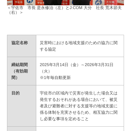
＜宇佐市 市長 是永修治（左）とJ:COM 大分 社長 荒木節夫
（右）＞
協定名称
災害時における地域支援のための協力に関
する協定
締結期間
2025年3月14日（金）～2026年3月31日
（有効期
（火）
間）
※1年毎自動更新
目的
宇佐市の区域内で災害が発生した場合又は
発生するおそれがある場合において、被災
者及び避難者に対する支援等の地域支援に
係る体制を充実させるため、相互協力に関
し必要な事項を定めること