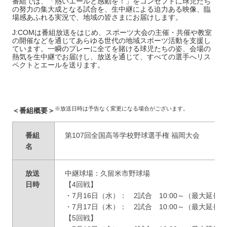
番組では、「熱いエールと感動を！」をコンセプトに球児たち
の努力の集大成となる試合を、生中継による迫力ある映像、臨
場感あふれる実況で、地域の皆さまにお届けします。
J:COMは番組放送をはじめ、スポーツ大会の主催・共催や教室
の開催などを通じてあらゆる世代の地域スポーツ活動を支援し
ています。一瞬のプレーに全てを賭ける球児たちの姿、会場の
熱気を生中継でお届けし、放送を通じて、すべての選手へリス
ペクトとエールを送ります。
※放送日時は予告なく変更になる場合がございます。
＜番組概要＞
番組
第107回全国高等学校野球選手権 福岡大会
名
放送
中継球場：久留米市野球場
日時
【4回戦】
・7月16日（水）： 2試合 10:00～（最大延長1
・7月17日（木）： 2試合 10:00～（最大延長17
【5回戦】