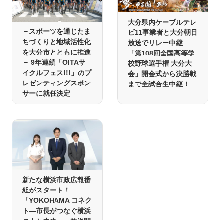
大分県内ケーブルテレ
－スポーツを通じたま
ビ11事業者と大分朝日
ちづくりと地域活性化
放送でリレー中継
を大分市とともに推進
「第108回全国高等学
－ 9年連続「OITAサ
校野球選手権 大分大
イクルフェス!!!」のプ
会」開会式から決勝戦
レゼンティングスポン
まで全試合生中継！
サーに就任決定
新たな横浜市政広報番
組がスタート！
「YOKOHAMA コネク
ト―市長がつなぐ横浜