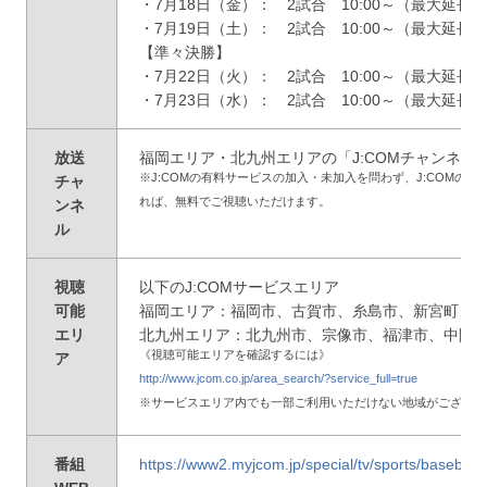
・7月18日（金）： 2試合 10:00～（最大延長1
・7月19日（土）： 2試合 10:00～（最大延長17
【準々決勝】
・7月22日（火）： 2試合 10:00～（最大延長1
・7月23日（水）： 2試合 10:00～（最大延長17
放送
福岡エリア・北九州エリアの「J:COMチャンネル」
※J:COMの有料サービスの加入・未加入を問わず、J:COMの
チャ
れば、無料でご視聴いただけます。
ンネ
ル
視聴
以下のJ:COMサービスエリア
可能
福岡エリア：福岡市、古賀市、糸島市、新宮町、
エリ
北九州エリア：北九州市、宗像市、福津市、中間
《視聴可能エリアを確認するには》
ア
http://www.jcom.co.jp/area_search/?service_full=true
※サービスエリア内でも一部ご利用いただけない地域がございま
番組
https://www2.myjcom.jp/special/tv/sports/basebal