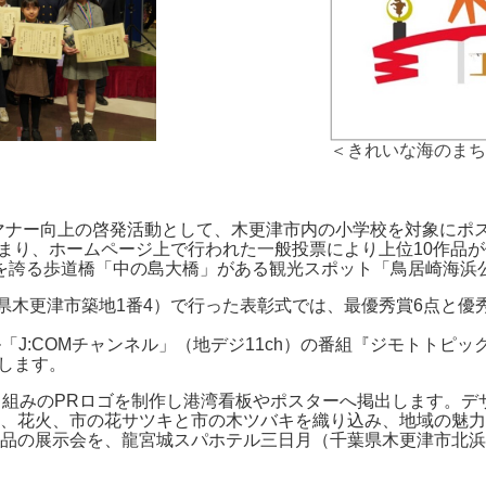
＜きれいな海のまち
るマナー向上の啓発活動として、木更津市内の小学校を対象にポス
が集まり、ホームページ上で行われた一般投票により上位10作品
さを誇る歩道橋「中の島大橋」がある観光スポット「鳥居崎海浜
県木更津市築地1番4）で行った表彰式では、最優秀賞6点と優
ル「J:COMチャンネル」（地デジ11ch）の番組『ジモトトピ
送します。
り組みのPRロゴを制作し港湾看板やポスターへ掲出します。デ
、花火、市の花サツキと市の木ツバキを織り込み、地域の魅力
品の展示会を、龍宮城スパホテル三日月（千葉県木更津市北浜