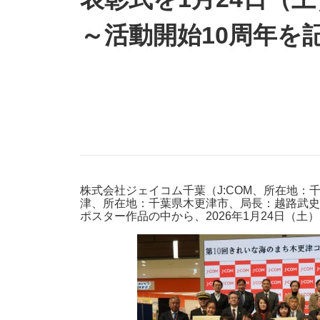
防災情報サービス
自転車生活サポート
～活動開始10周年を
WiMAX
障害・メンテナンス情報
株式会社ジェイコム千葉（J:COM、所在地：
津、所在地：千葉県木更津市、局長：越路武史
ポスター作品の中から、2026年1月24日（