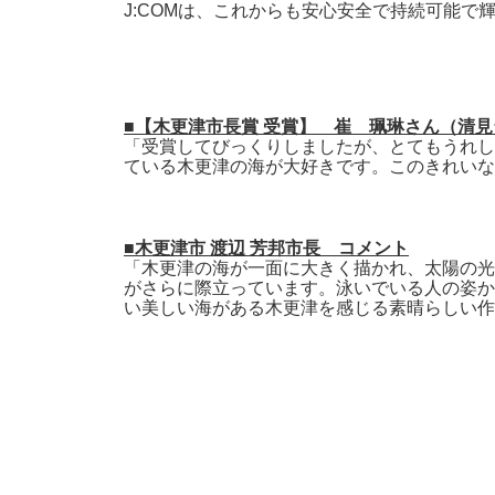
J:COMは、これからも安心安全で持続可能
■【木更津市長賞 受賞】 崔 珮琳さん（清
「受賞してびっくりしましたが、とてもうれし
ている木更津の海が大好きです。このきれいな
■木更津市 渡辺 芳邦市長 コメント
「木更津の海が一面に大きく描かれ、太陽の光
がさらに際立っています。泳いでいる人の姿か
い美しい海がある木更津を感じる素晴らしい作