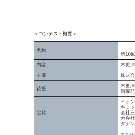
＜コンテスト概要＞
名称
第10
内容
木更津
主催
株式会
木更津
後援
衛隊航
イオン
キミツ
協賛
会社三
カ会社
タデン
https: