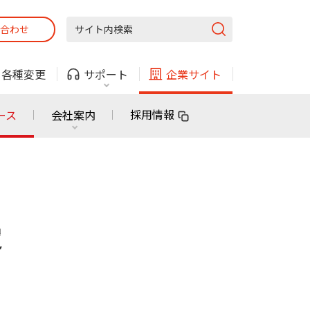
合わせ
固定電話
ガス
・
各種変更
サポート
企業サイト
法人・自治体向けサービス
採用情報
ース
会社案内
固定電話
ガス
固定電話
ガス
無料または特別料金で
利用できる物件も！
定
ン
対応エリア・物件をご案内
法人・自治体向けサービス