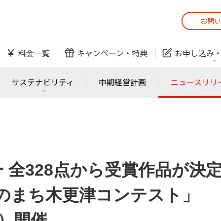
お問い
スマホ
でんき
料金一覧
キャンペーン・
特典
お申し込み
防犯カメラ
オンライン診療
サステナビリティ
中期経営計画
ニュースリリ
スマホ
でんき
スマホ
でんき
J:COM ご利用中の方
かんたん！
 全328点から受賞作品が決
サービスの追加・変更
料金シミュレーショ
ホームIoT
防犯カメラ
防犯カメラ
オンライン診療
海のまち木更津コンテスト」
おうちサポート
各種お手続き
土）開催