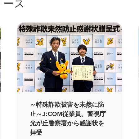
リース
～特殊詐欺被害を未然に防
止～J:COM従業員、警視庁
光が丘警察署から感謝状を
拝受