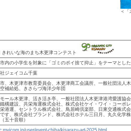
＜「
回 きれいな海のまち木更津コンテスト
市内の小学生を対象に「ゴミのポイ捨て抑止」をテーマとした
社ジェイコム千葉
市、木更津市教育委員会、木更津商工会議所、一般社団法人
空補給処、きさらづ海洋少年団
モール木更津、活き活き亭、一般社団法人木更津港湾愛護協
鐵構建設、共栄海運株式会社、株式会社ケイ・ワイ・コーポ
栄港運、セントラル株式会社、鳥居崎倶楽部、日東交通株式
です、株式会社ブランド、株式会社ホテル三日月、丸久化学
（五十音順）
//c.myjcom.jp/user/event-chiba/kisarazu-art-2025.html