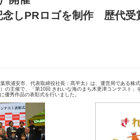
J:COMブックス
パーソナルID
料金
記念しPRロゴを制作 歴代
訪問・窓口
契約
加入特典
千葉県浦安市、代表取締役社長：髙平太）は、運営局である株式会
）の主催で、「第10回 きれいな海のまち木更津コンテスト」
土）に優秀作品の表彰式を行いました。