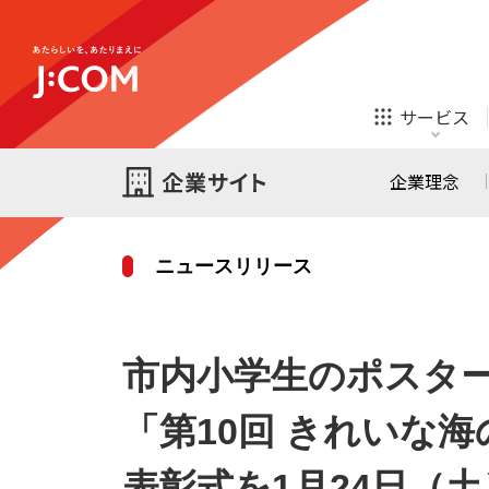
テレビ
ネット
サービス
ほけん
ローン
企業理念
ニュースリリース
テレビ
ネット
テレビ
ネット
ご検討中の方
市内小学生のポスター
お申し込み
オンライン
ほけん
診療
ほけん
ローン
「第10回 きれいな
J:COM STREAM
えんかくサポート
表彰式を1月24日（