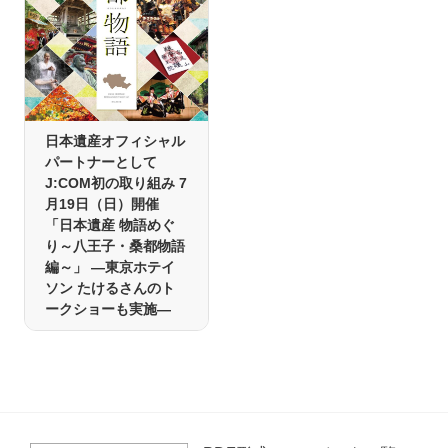
日本遺産オフィシャル
パートナーとして
J:COM初の取り組み 7
月19日（日）開催
「日本遺産 物語めぐ
り～八王子・桑都物語
編～」 ―東京ホテイ
ソン たけるさんのト
ークショーも実施―