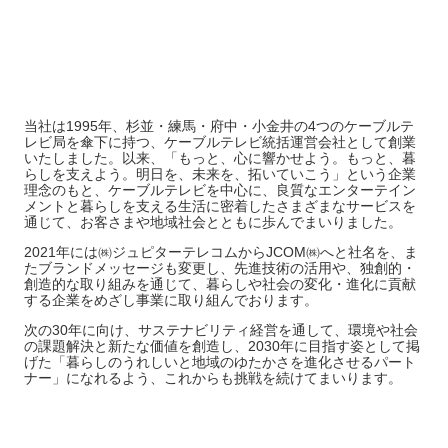
当社は1995年、杉並・練馬・府中・小金井の4つのケーブルテ
レビ局を傘下に持つ、ケーブルテレビ統括運営会社として創業
いたしました。以来、「もっと、心に響かせよう。もっと、暮
らしを支えよう。明日を、未来を、拓いていこう」という企業
理念のもと、ケーブルテレビを中心に、良質なエンターテイン
メントと暮らしを支える生活に密着したさまざまなサービスを
通じて、お客さまや地域社会とともに歩んでまいりました。
2021年には㈱ジュピターテレコムからJCOM㈱へと社名を、ま
たブランドメッセージも変更し、先進技術の活用や、独創的・
創造的な取り組みを通じて、暮らしや社会の変化・進化に貢献
する企業をめざし事業に取り組んでおります。
次の30年に向け、サステナビリティ経営を通して、環境や社会
の課題解決と新たな価値を創造し、2030年に目指す姿として掲
げた「暮らしのうれしいと地域のゆたかさを進化させるパート
ナー」になれるよう、これからも挑戦を続けてまいります。