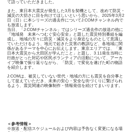
て語っていただきました。
また、東日本大震災が発生した3月を契機として、改めて防災・
減災の大切さに目を向けてほしいという思いから、2025年3月2
日（日）に本シリーズの過去作についてJ:COMチャンネル内で
も放送します。
当日、「J:COMチャンネル」ではシリーズ過去作の放送の他に
『地域発 未来へつむぐ安心安全』と題した震災特別番組を編
成し、地域の方々に防災・減災をより身近なものとして意識し
ていただけるよう、地元で起きた災害の教訓など、各地域に関
係があるテーマを中心にお伝えします。東京エリアでは、「東
日本大震災から大田区が学んだこと」と題し、3.11発生当時に
行政がとった対応や区民ボランティアの活動について、アーカ
イブ映像で振り返りながら、「防災」で変化を遂げた町の物語
を紹介します。
J:COMは、被災していない世代・地域の方にも震災を自分事と
して捉えていただき、未来の安心・安全な街づくりに繋げられ
るよう、震災関連の映像制作・情報発信を続けてまいります。
＜参考情報＞
※放送・配信スケジュールおよび内容は予告なく変更になる場