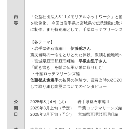
内
「公益社団法人3.11メモリアルネットワーク」と協
容
を映像化。 今回は岩手県と宮城県で伝承活動に取り
に制作。また特別編として、千葉ロッテマリーンズ編
【各テーマ】
・岩手県釜石市編Ⅱ
伊藤聡さん
震災当時の一命をとりとめた体験、教訓を他地域へも
・宮城県亘理郡亘理町編
早坂由里子さん
「聞き書き」を軸に伝承活動に取り組む
・千葉ロッテマリーンズ編
佐藤都志也選手
の被災の体験や、震災当時のZOZOマ
して取り組む防災についてのインタビュー
公
2025年3月4日（火） 岩手県釜石市編Ⅱ
開
2025年3月上旬（予定） 千葉ロッテマリーンズ編
日
2025年3月下旬（予定） 宮城県亘理郡亘理町編