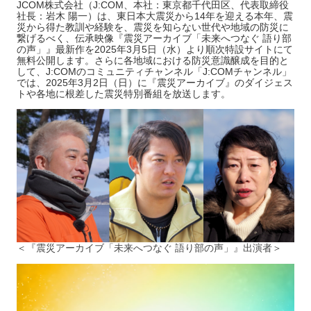
JCOM株式会社（J:COM、本社：東京都千代田区、代表取締役
社長：岩木 陽一）は、東日本大震災から14年を迎える本年、震
災から得た教訓や経験を、震災を知らない世代や地域の防災に
繋げるべく、伝承映像『震災アーカイブ「未来へつなぐ 語り部
の声」』最新作を2025年3月5日（水）より順次特設サイトにて
無料公開します。さらに各地域における防災意識醸成を目的と
して、J:COMのコミュニティチャンネル「J:COMチャンネル」
では、2025年3月2日（日）に『震災アーカイブ』のダイジェス
トや各地に根差した震災特別番組を放送します。
＜『震災アーカイブ「未来へつなぐ 語り部の声」』出演者＞