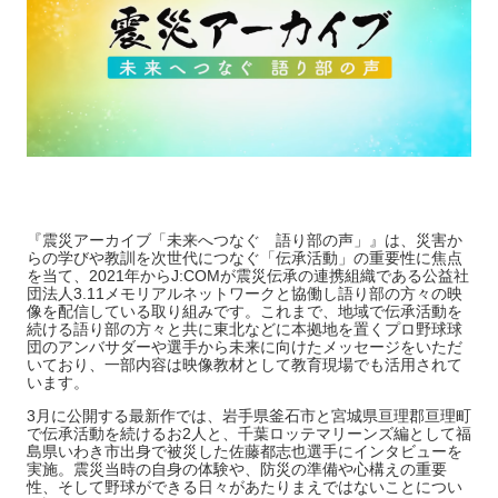
『震災アーカイブ「未来へつなぐ 語り部の声」』は、災害か
らの学びや教訓を次世代につなぐ「伝承活動」の重要性に焦点
を当て、2021年からJ:COMが震災伝承の連携組織である公益社
団法人3.11メモリアルネットワークと協働し語り部の方々の映
像を配信している取り組みです。これまで、地域で伝承活動を
続ける語り部の方々と共に東北などに本拠地を置くプロ野球球
団のアンバサダーや選手から未来に向けたメッセージをいただ
いており、一部内容は映像教材として教育現場でも活用されて
います。
3月に公開する最新作では、岩手県釜石市と宮城県亘理郡亘理町
で伝承活動を続けるお2人と、千葉ロッテマリーンズ編として福
島県いわき市出身で被災した佐藤都志也選手にインタビューを
実施。震災当時の自身の体験や、防災の準備や心構えの重要
性、そして野球ができる日々があたりまえではないことについ