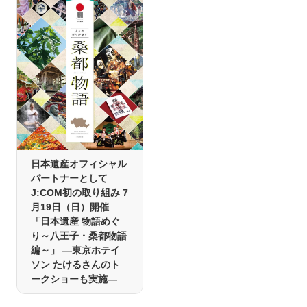
日本遺産オフィシャル
パートナーとして
J:COM初の取り組み 7
月19日（日）開催
「日本遺産 物語めぐ
り～八王子・桑都物語
編～」 ―東京ホテイ
ソン たけるさんのト
ークショーも実施―