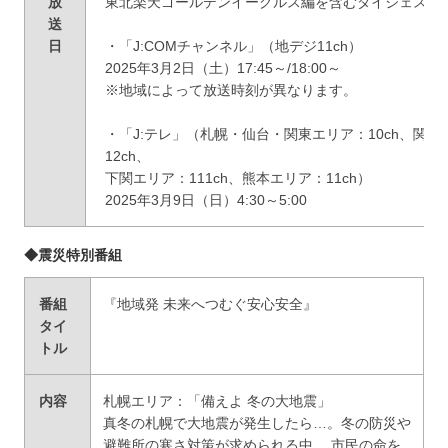
放
東北楽天ゴールデンイーグルス編を含むダイジェスト
送
日
・「J:COMチャンネル」（地デジ11ch）
2025年3月2日（土）17:45～/18:00～
※地域によって放送時刻が異なります。
・「J:テレ」（札幌・仙台・関東エリア：10ch、関
12ch、
下関エリア：111ch、熊本エリア：11ch）
2025年3月9日（日）4:30～5:00
◆震災特別番組
番組
『地域発 未来へつむぐ安心安全』
タイ
トル
内容
札幌エリア：「備えよ 冬の大地震」
真冬の札幌で大地震が発生したら…。冬の防災や
避難所の寒さ対策が求められる中、 市民の命を