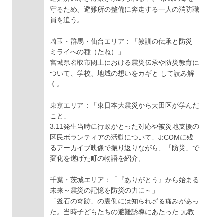
守るため、避難所の整備に奔走する一人の消防職
員を追う。
埼玉・群馬・仙台エリア：「教訓の伝承と防災
ミライへの種（たね）」
宮城県名取市閖上における震災伝承や防災教育に
ついて、学校、地域の想いをカギと して読み解
く。
東京エリア：「東日本大震災から大田区が学んだ
こと」
3.11発生当時に行政がとった対応や被災地支援の
区民ボランティアの活動について、J:COMに残
るアーカイブ映像で振り返りながら、「防災」で
変化を遂げた町の物語を紹介。
千葉・茨城エリア：「『ありがとう』から始まる
未来～震災の記憶を防災の力に～」
「釜石の奇跡」の裏側には知られざる痛みがあっ
た。当時子どもたちの避難誘導にあたった 元教