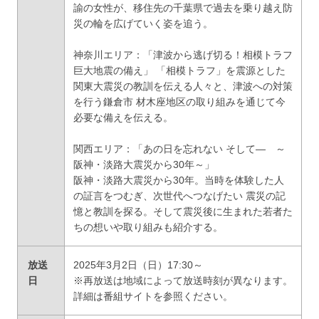
諭の女性が、移住先の千葉県で過去を乗り越え防
災の輪を広げていく姿を追う。
神奈川エリア：「津波から逃げ切る！相模トラフ
巨大地震の備え」 「相模トラフ」を震源とした
関東大震災の教訓を伝える人々と、津波への対策
を行う鎌倉市 材木座地区の取り組みを通じて今
必要な備えを伝える。
関西エリア：「あの日を忘れない そして― ～
阪神・淡路大震災から30年～」
阪神・淡路大震災から30年。当時を体験した人
の証言をつむぎ、次世代へつなげたい 震災の記
憶と教訓を探る。そして震災後に生まれた若者た
ちの想いや取り組みも紹介する。
放送
2025年3月2日（日）17:30～
日
※再放送は地域によって放送時刻が異なります。
詳細は番組サイトを参照ください。