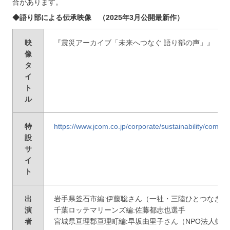
合があります。
◆語り部による伝承映像 （2025年3月公開最新作）
映
『震災アーカイブ「未来へつなぐ 語り部の声」』
像
タ
イ
ト
ル
特
https://www.jcom.co.jp/corporate/sustainability/commun
設
サ
イ
ト
出
岩手県釜石市編:伊藤聡さん（一社・三陸ひとつなぎ自
演
千葉ロッテマリーンズ編:佐藤都志也選手
者
宮城県亘理郡亘理町編:早坂由里子さん（NPO法人虹