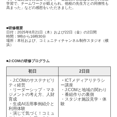
学習で、チームワークが鍛えられ、他校の先生方との同僚性も
高まった」などの感想をいただきました。
■研修概要
日付：2025年8月21日（木）および22日（金）の2日間
時間：9時から16時30分
場所：本社および、コミュニティチャンネル制作スタジオ（横
浜）
■J:COMの研修プログラム
初日
2日目
・J:COMのサステナビリ
・
ICTメディアリテラシ
ティ経営
ー講座
・リーダーシップ・マネ
・J:COMと地域の関わり
ジメントの考え方、人財
・番組作りの裏側
育成
・スタジオ施設見学・体
・生成AI活用事例紹介と
験
利用体験
・演じて気づく！コミュ