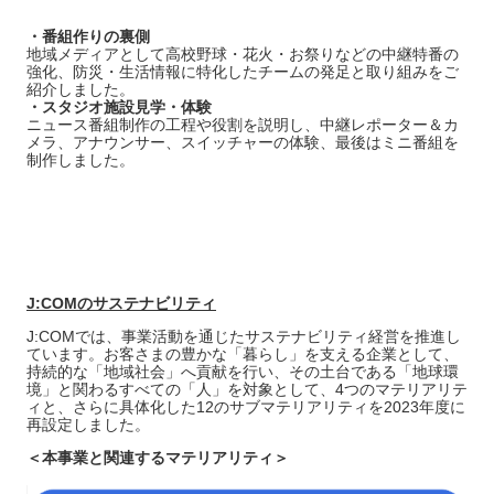
・番組作りの裏側
地域メディアとして高校野球・花火・お祭りなどの中継特番の
強化、防災・生活情報に特化したチームの発足と取り組みをご
紹介しました。
・スタジオ施設見学・体験
ニュース番組制作の工程や役割を説明し、中継レポーター＆カ
メラ、アナウンサー、スイッチャーの体験、最後はミニ番組を
制作しました。
J:COMのサステナビリティ
J:COMでは、事業活動を通じたサステナビリティ経営を推進し
ています。お客さまの豊かな「暮らし」を支える企業として、
持続的な「地域社会」へ貢献を行い、その土台である「地球環
境」と関わるすべての「人」を対象として、4つのマテリアリテ
ィと、さらに具体化した12のサブマテリアリティを2023年度に
再設定しました。
＜本事業と関連するマテリアリティ＞