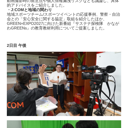
動画撮影時の留意点や個人情報漏洩リスクなども議論し、具体
的アドバイスをご紹介しました。
・J:COMと地域の関わり
地域スポーツチーム/スポーツイベントの応援事例、警察・自治
会との「安心安全に関する協定」取組を紹介したほか、
GREEN×EXPO2027に向けた新番組『サステナ探検隊 かなが
わGREENs』の教育教材利用についてご提案しました。
2日目 午後