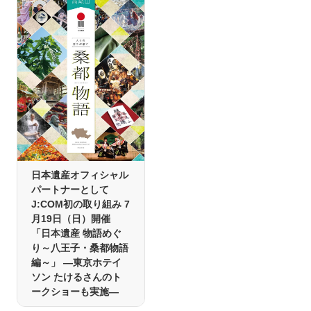
日本遺産オフィシャル
パートナーとして
J:COM初の取り組み 7
月19日（日）開催
「日本遺産 物語めぐ
り～八王子・桑都物語
編～」 ―東京ホテイ
ソン たけるさんのト
ークショーも実施―