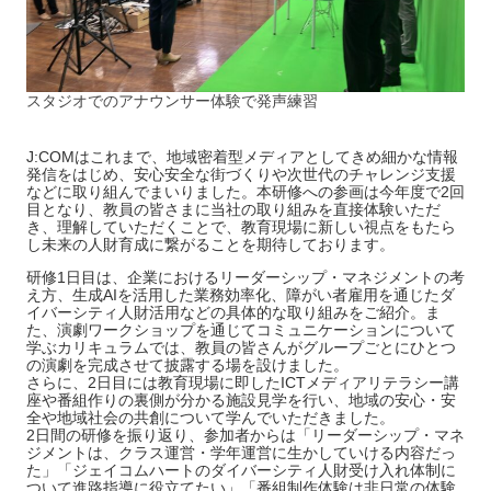
スタジオでのアナウンサー体験で発声練習
J:COMはこれまで、地域密着型メディアとしてきめ細かな情報
発信をはじめ、安心安全な街づくりや次世代のチャレンジ支援
などに取り組んでまいりました。本研修への参画は今年度で2回
目となり、教員の皆さまに当社の取り組みを直接体験いただ
き、理解していただくことで、教育現場に新しい視点をもたら
し未来の人財育成に繋がることを期待しております。
研修1日目は、企業におけるリーダーシップ・マネジメントの考
え方、生成AIを活用した業務効率化、障がい者雇用を通じたダ
イバーシティ人財活用などの具体的な取り組みをご紹介。ま
た、演劇ワークショップを通じてコミュニケーションについて
学ぶカリキュラムでは、教員の皆さんがグループごとにひとつ
の演劇を完成させて披露する場を設けました。
さらに、2日目には教育現場に即したICTメディアリテラシー講
座や番組作りの裏側が分かる施設見学を行い、地域の安心・安
全や地域社会の共創について学んでいただきました。
2日間の研修を振り返り、参加者からは「リーダーシップ・マネ
ジメントは、クラス運営・学年運営に生かしていける内容だっ
た」「ジェイコムハートのダイバーシティ人財受け入れ体制に
ついて進路指導に役立てたい」「番組制作体験は非日常の体験