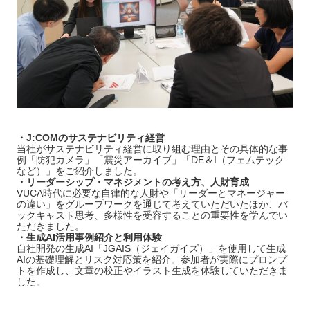
・J:COMのサステナビリティ経営
当社がサステナビリティ経営に取り組む理由とその具体的な事
例「防犯カメラ」「震災アーカイブ」「DE＆I（フェムテック
など）」をご紹介しました。
・リーダーシップ・マネジメントの考え方、人財育成
VUCA時代に必要な自律的な人財や「リーダーとマネージャー
の違い」をグループワークを通じて考えていただいたほか、バ
ックキャスト思考、多様性を受容することの重要性を学んでい
ただきました。
・生成AI活用事例紹介と利用体験
自社開発の生成AI「JGAIS（ジェイガイズ）」を使用して生成
AIの基礎理解とリスク対応策を紹介。参加者が実際にプロンプ
トを作成し、文章の校正やイラスト生成を体験していただきま
した。