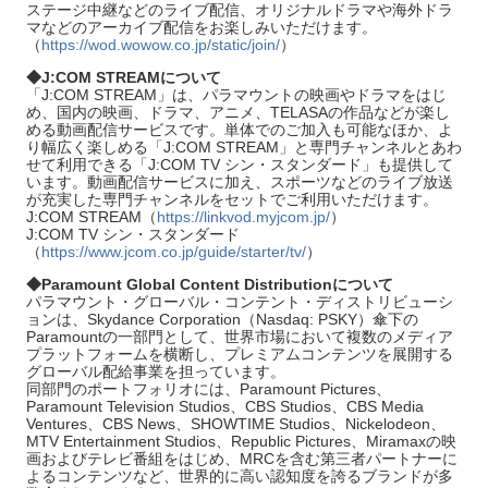
ステージ中継などのライブ配信、オリジナルドラマや海外ドラ
マなどのアーカイブ配信をお楽しみいただけます。
（
https://wod.wowow.co.jp/static/join/
）
◆J:COM STREAMについて
「J:COM STREAM」は、パラマウントの映画やドラマをはじ
め、国内の映画、ドラマ、アニメ、TELASAの作品などが楽し
める動画配信サービスです。単体でのご加入も可能なほか、よ
り幅広く楽しめる「J:COM STREAM」と専門チャンネルとあわ
せて利用できる「J:COM TV シン・スタンダード」も提供して
います。動画配信サービスに加え、スポーツなどのライブ放送
が充実した専門チャンネルをセットでご利用いただけます。
J:COM STREAM（
https://linkvod.myjcom.jp/
）
J:COM TV シン・スタンダード
（
https://www.jcom.co.jp/guide/starter/tv/
）
◆Paramount Global Content Distributionについて
パラマウント・グローバル・コンテント・ディストリビューシ
ョンは、Skydance Corporation（Nasdaq: PSKY）傘下の
Paramountの一部門として、世界市場において複数のメディア
プラットフォームを横断し、プレミアムコンテンツを展開する
グローバル配給事業を担っています。
同部門のポートフォリオには、Paramount Pictures、
Paramount Television Studios、CBS Studios、CBS Media
Ventures、CBS News、SHOWTIME Studios、Nickelodeon、
MTV Entertainment Studios、Republic Pictures、Miramaxの映
画およびテレビ番組をはじめ、MRCを含む第三者パートナーに
よるコンテンツなど、世界的に高い認知度を誇るブランドが多