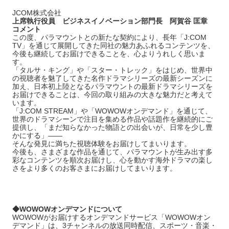
JCOM株式会社
上席執行役員 ビジネスイノベーション部門長 阿賀谷 匡章
コメント
この度、パラマウントとの新たな契約により、長年「J:COM
TV」を通じて展開してきた同社の魅力あふれるコンテンツを、
今後も継続してお届けできることを、心よりうれしく思いま
す。
「タルサ・キング」や「スター・トレック」をはじめ、世界中
の視聴者を魅了してきた名作ドラマシリーズの最新シーズンに
加え、日本初上陸となるパラマウントの最新ドラマシリーズを
お届けできることは、今回の取り組みの大きな魅力だと考えて
います。
「J:COM STREAM」や「WOWOWオンデマンド」を通じて、
世界のドラマシーンで注目を集める作品や話題作を継続的にご
提供し、「まだ知らなかった物語との出会いが、日常を少し豊
かにする」――
そんな発見に満ちた視聴体験をお届けしてまいります。
今後も、さまざまな作品を通じて、パラマウントが生み出す多
彩なコンテンツを順次お届けし、心を動かす海外ドラマの楽し
さをより多くのお客さまにお届けしてまいります。
◆WOWOWオンデマンドについて
WOWOWがお届けするオンデマンドサービス「WOWOWオン
デマンド」は、3チャンネルの放送同時配信、スポーツ・⾳楽・