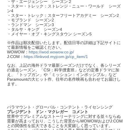
・ザ・エージェンシー シーズン２
・スター・トレック：ストレンジ・ニュー・ワールド シーズ
ン4
・スター・トレック：スターフリートアカデミー シーズン2
・モブランド シーズン2
・ランドマン シーズン3
・タルサ・キング シーズン4
・メイヤー・オブ・キングスタウン シーズン5
※作品は順次配信いたします。配信日等の詳細は下記サイトに
て最新情報をご確認ください。
WOWOW：
https://wod.wowow.co.jp/
J:COM：
https://linkvod.myjcom.jp/cp_item/1
なお、上記の海外ドラマ最新シーズンだけでなく、各シリーズ
の過去シーズン、「CSI：科学捜査班」などの定番ドラマに加
え、「トップガン」や「ミッション：インポッシブル」など
Paramountの大ヒット作、往年の名作映画も合わせてお届けし
ます。
パラマウント・グローバル・コンテント・ライセンシング
プレジデント ドン・マクレガー コメント
世界中でプレミアムなストーリーテリングに対する並々ならぬ
需要が高まっており、こうした背景からWOWOWおよびJ:COM
との関係性を拡大できることを大変嬉しく思っています。