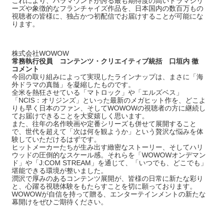
これにより、パラマウントが誇る最も期待度の高いドラマシリ
ーズや象徴的なフランチャイズ作品を、日本国内の数百万もの
視聴者の皆様に、独占かつ初配信でお届けすることが可能にな
ります。
株式会社WOWOW
常務執行役員 コンテンツ・クリエイティブ統括 口垣内 徹
コメント
今回の取り組みによって実現したラインナップは、まさに「海
外ドラマの真髄」を凝縮したものです。
全米を熱狂させている「マトロック」や「エルズベス」
「NCIS：オリジンズ」といった最新のメガヒット作を、どこよ
りも早く日本のファン、そしてWOWOWの視聴者の方に継続し
てお届けできることを大変嬉しく思います。
また、往年の名作映画や定番シリーズも併せて展開すること
で、世代を超えて「次は何を観ようか」という贅沢な悩みを体
験していただけるはずです。
ヒットメーカーたちが生み出す緻密なストーリー、そしてハリ
ウッドの圧倒的なスケール感。それらを「WOWOWオンデマン
ド」や「J:COM STREAM」を通じて、「いつでも、どこでも」
堪能できる環境が整いました。
潤沢で厚みのあるコンテンツ展開が、皆様の日常に新たな彩り
と、心躍る視聴体験をもたらすことを切に願っております。
WOWOWが自信を持って贈る、エンターテインメントの新たな
幕開けをぜひご期待ください。