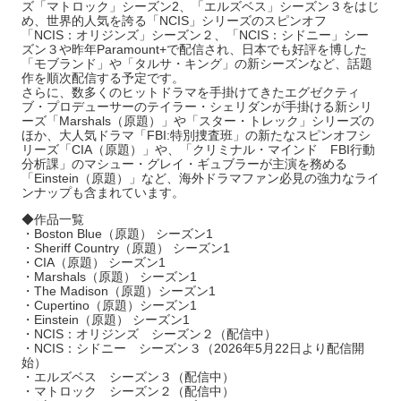
ズ「マトロック」シーズン2、「エルズベス」シーズン３をはじ
め、世界的人気を誇る「NCIS」シリーズのスピンオフ
「NCIS：オリジンズ」シーズン２、「NCIS：シドニー」シー
ズン３や昨年Paramount+で配信され、日本でも好評を博した
「モブランド」や「タルサ・キング」の新シーズンなど、話題
作を順次配信する予定です。
さらに、数多くのヒットドラマを手掛けてきたエグゼクティ
ブ・プロデューサーのテイラー・シェリダンが手掛ける新シリ
ーズ「Marshals（原題）」や「スター・トレック」シリーズの
ほか、大人気ドラマ「FBI:特別捜査班」の新たなスピンオフシ
リーズ「CIA（原題）」や、「クリミナル・マインド FBI行動
分析課」のマシュー・グレイ・ギュブラーが主演を務める
「Einstein（原題）」など、海外ドラマファン必見の強力なライ
ンナップも含まれています。
◆作品一覧
・Boston Blue（原題） シーズン1
・Sheriff Country（原題） シーズン1
・CIA（原題） シーズン1
・Marshals（原題） シーズン1
・The Madison（原題）シーズン1
・Cupertino（原題）シーズン1
・Einstein（原題） シーズン1
・NCIS：オリジンズ シーズン２（配信中）
・NCIS：シドニー シーズン３（2026年5月22日より配信開
始）
・エルズベス シーズン３（配信中）
・マトロック シーズン２（配信中）