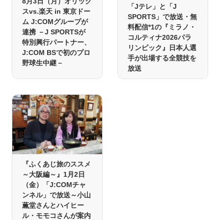
8月3日（月）オリック
「Jテレ」と「J
スvs.楽天 in 東京ドー
SPORTS」で放送・無
ム J:COMグループが
料配信*1の『ミラノ・
連携 －J SPORTSが
コルティナ2026パラ
特別興行パートナー、
リンピック』日本人選
J:COM BSで初のプロ
手が出場する全競技を
野球生中継－
放送
『ふくあじ旅のススメ
～大阪編～』1月2日
（金）「J:COMチャ
ンネル」で放送～小山
薫堂さんとハイヒー
ル・モモコさんが案内