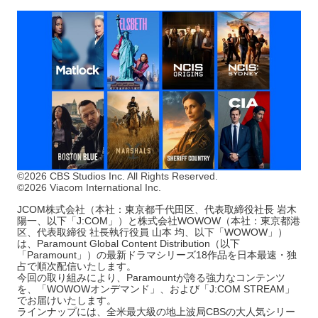
©2026 CBS Studios Inc. All Rights Reserved.
©2026 Viacom International Inc.
JCOM株式会社（本社：東京都千代田区、代表取締役社長 岩木
陽一、以下「J:COM」）と株式会社WOWOW（本社：東京都港
区、代表取締役 社長執行役員 山本 均、以下「WOWOW」）
は、Paramount Global Content Distribution（以下
「Paramount」）の最新ドラマシリーズ18作品を日本最速・独
占で順次配信いたします。
今回の取り組みにより、Paramountが誇る強力なコンテンツ
を、「WOWOWオンデマンド」、および「J:COM STREAM」
でお届けいたします。
ラインナップには、全米最大級の地上波局CBSの大人気シリー