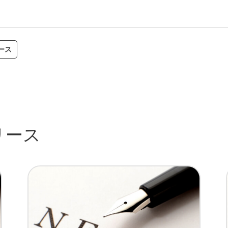
ース
リース