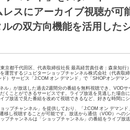
J:COMブックス
パーソナルID
料金
ムレスにアーカイブ視聴が可
訪問・窓口
契約
 デジタルの双方向機能を活用し
加入特典
：東京都千代田区、代表取締役社長 最高経営責任者：森泉知行）
を運営するジュピターショップチャンネル株式会社（代表取締
マンド）サービス「J:COM オン デマンド」で「SHOPオンデ
ンネル」が放送した過去2週間分の番組を無料視聴でき、VOD
だくことができるサービスです。ライブ放送を見逃した場合に
イブ放送で見た番組を改めて視聴できるなど、好きな時間にシ
ショップチャンネル」を提供しており、「J:COM オン デマ
に遷移し視聴することが可能です。放送から通信（VOD）への
ショップチャンネルは「ショップチャンネル」の番組をライブ放