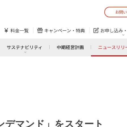
お問い
スマホ
でんき
料金一覧
キャンペーン・
特典
お申し込み
防犯カメラ
オンライン診療
サステナビリティ
中期経営計画
ニュースリリ
スマホ
でんき
スマホ
でんき
J:COM ご利用中の方
かんたん！
サービスの追加・変更
料金シミュレーショ
ホームIoT
防犯カメラ
防犯カメラ
オンライン診療
Pオンデマンド」をスタート
おうちサポート
各種お手続き