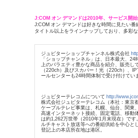
J:COM オン デマンドは2010年、サービス
J:COM オン デマンドは好きな時間に見たい
タイトル以上をラインナップしており、多彩な
ジュピターショップチャンネル株式会社
htt
「ショップチャンネル」は、日本最大、24
上のバラエティ豊かな商品を紹介、販売して
（220ch）及びスカパー！光（220ch）、
ールセンターも24時間体制で受け付けてい
ジュピターテレコムについて
http://www.jco
株式会社ジュピターテレコム（本社：東京都
ケーブルテレビ事業は、札幌、仙台、関東、関
高速インターネット接続、固定電話、移動
は約1,262万世帯（2010年1月末現在
ルチキャスト放送等への番組供給を中心とし
登記上の本店所在地は港区。