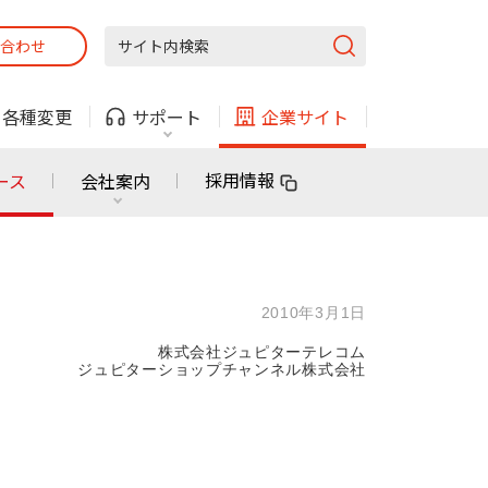
合わせ
固定電話
ガス
・
各種変更
サポート
企業サイト
法人・自治体向けサービス
採用情報
ース
会社案内
固定電話
ガス
固定電話
ガス
2010年3月1日
無料または特別料金で
利用できる物件も！
株式会社ジュピターテレコム
ン
対応エリア・物件をご案内
ジュピターショップチャンネル株式会社
法人・自治体向けサービス