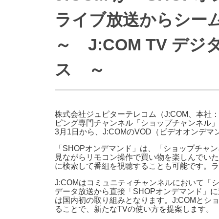
防災情報サービス
自転車生活サポート
ライブ放送からシー
WiMAX
～ J:COM TV
障害・メンテナンス情報
ス ～
株式会社ジュピターテレコム（J:COM、本社
ピング専門チャンネル「ショップチャンネル」
3月1日から、J:COMのVOD（ビデオオンデ
「SHOPオンデマンド」は、「ショップチャ
見ながらリモコン操作で買い物を楽しんでいた
に検索して番組を視聴することも可能です。ラ
J:COMはコミュニティチャンネルにおいて「
データ放送から直接「SHOPオンデマンド」
は国内初の取り組みとなります。J:COMと
ることで、新たなTVの使い方を提案します。