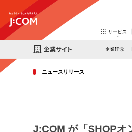
テレビ
ネット
サービス
ほけん
ローン
企業理念
ニュースリリース
テレビ
ネット
テレビ
ネット
ご検討中の方
お申し込み
オンライン
ほけん
診療
ほけん
ローン
J:COM が「SHO
J:COM STREAM
えんかくサポート