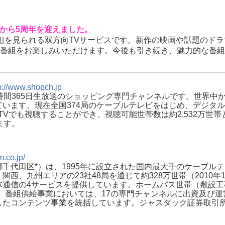
開始から5周年を迎えました。
番組を見られる双方向TVサービスです。新作の映画や話題のドラ
番組をお楽しみいただけます。今後も引き続き、魅力的な番組
p://www.shopch.jp
時間365日生放送のショッピング専門チャンネルです。世界中か
います。現在全国374局のケーブルテレビをはじめ、デジタルハ
IPTVでも視聴することができ、視聴可能世帯数は約2,532万世
ます。
m.co.jp/
千代田区*）は、1995年に設立された国内最大手のケーブル
西、九州エリアの23社48局を通じて約328万世帯（2010
体通信の4サービスを提供しています。ホームパス世帯（敷設工
）です。番組供給事業においては、17の専門チャンネルに出資及び
たコンテンツ事業を統括しています。ジャスダック証券取引所に上