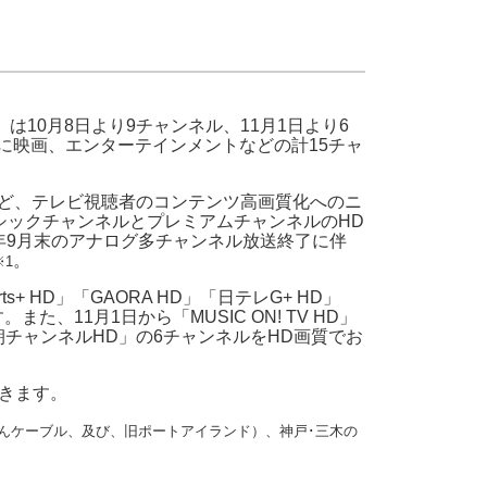
・支払い
引越し・建替え
関連
休止・解約
は10月8日より9チャンネル、11月1日より6
に映画、エンターテインメントなどの計15チャ
など、テレビ視聴者のコンテンツ高画質化へのニ
シックチャンネルとプレミアムチャンネルのHD
0年9月末のアナログ多チャンネル放送終了に伴
。
※1
・A sports+ HD」「GAORA HD」「日テレG+ HD」
11月1日から「MUSIC ON! TV HD」
レ朝チャンネルHD」の6チャンネルをHD画質でお
いきます。
んケーブル、及び、旧ポートアイランド）、神戸･三木の