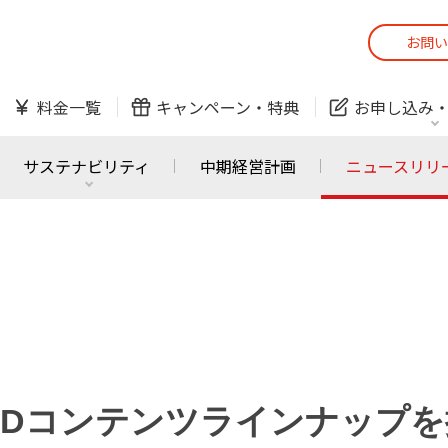
お問い
スマホ
でんき
料金一覧
キャンペーン・
特典
お申し込み
防犯カメラ
オンライン診療
サステナビリティ
中期経営計画
ニュースリリ
スマホ
でんき
スマホ
でんき
J:COM ご利用中の方
かんたん！
サービスの追加・変更
料金シミュレーショ
ホームIoT
防犯カメラ
防犯カメラ
オンライン診療
ル HDコンテンツラインナップ
おうちサポート
各種お手続き