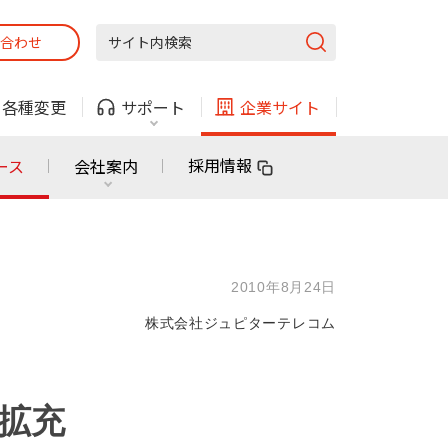
合わせ
固定電話
ガス
・
各種変更
サポート
企業サイト
法人・自治体向けサービス
採用情報
ース
会社案内
固定電話
ガス
固定電話
ガス
2010年8月24日
無料または特別料金で
利用できる物件も！
株式会社ジュピターテレコム
ン
対応エリア・物件をご案内
法人・自治体向けサービス
を拡充