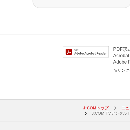
PDF
Acrob
Adob
※リンク先
J:COMトップ
ニュ
J:COM TVデジタ