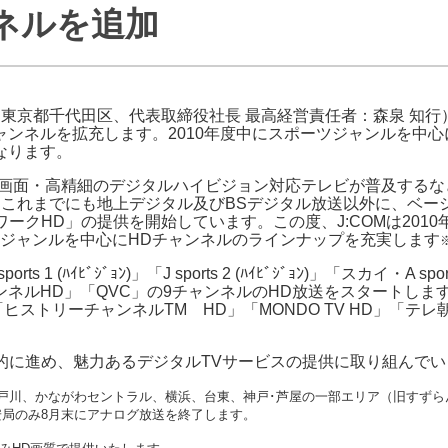
ンネルを追加
J:COMブックス
パーソナルID
料金
訪問・窓口
契約
加入特典
東京都千代田区、代表取締役社長 最高経営責任者：森泉 知行）
ャンネルを拡充します。2010年度中にスポーツジャンルを中心
なります。
、大画面・高精細のデジタルハイビジョン対応テレビが普及する
Mはこれまでにも地上デジタル及びBSデジタル放送以外に、ベー
ークHD」の提供を開始しています。この度、J:COMは201
ジャンルを中心にHDチャンネルのラインナップを充実します
 sports 1 (ﾊｲﾋﾞｼﾞｮﾝ)」「J sports 2 (ﾊｲﾋﾞｼﾞｮﾝ)」「スカイ
ルHD」「QVC」の9チャンネルのHD放送をスタートします。また、
「ヒストリーチャンネルTM HD」「MONDO TV HD」「テ
極的に進め、魅力あるデジタルTVサービスの提供に取り組んで
戸川、かながわセントラル、横浜、台東、神戸･芦屋の一部エリア（旧すずら
局のみ8月末にアナログ放送を終了します。