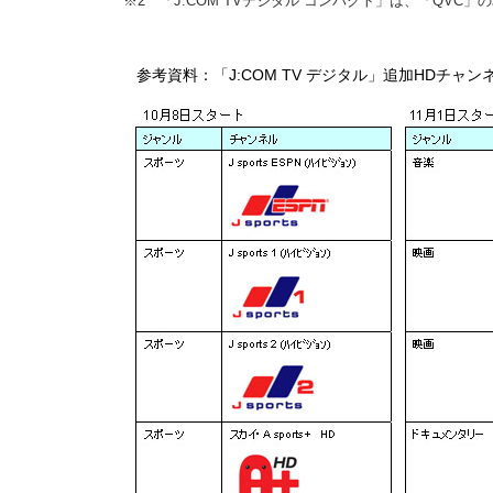
※2 「J:COM TVデジタル コンパクト」は、「QVC
J:COM TV
HD
参考
資料：「
デジタル」追加
チャン