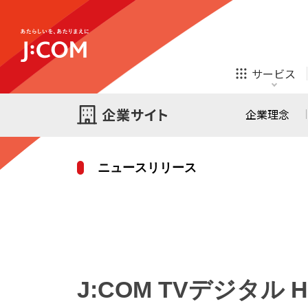
テレビ
ネット
サービス
ほけん
ローン
企業理念
ニュースリリース
テレビ
ネット
テレビ
ネット
ご検討中の方
お申し込み
オンライン
ほけん
診療
ほけん
ローン
J:COM TVデジタ
J:COM STREAM
えんかくサポート