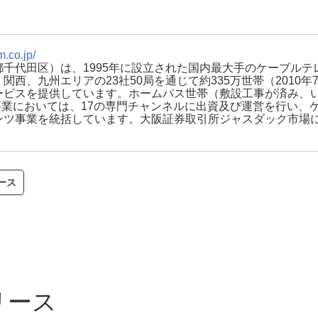
m.co.jp/
千代田区）は、1995年に設立された国内最大手のケーブル
西、九州エリアの23社50局を通じて約335万世帯（2010
ビスを提供しています。ホームパス世帯（敷設工事が済み、いつ
給事業においては、17の専門チャンネルに出資及び運営を行い、
ツ事業を統括しています。大阪証券取引所ジャスダック市場に上場
ース
リース