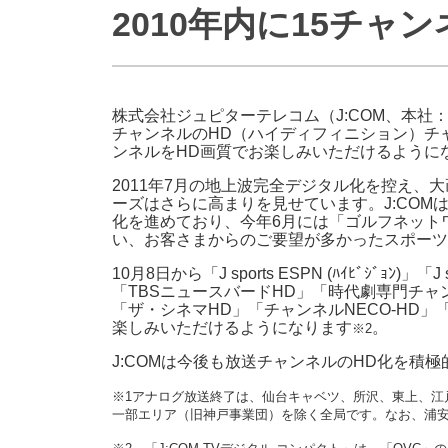
2010年内に15チャ
防災情報サービス
自転車生活サポート
WiMAX
株式会社ジュピターテレコム（J:COM、本社：
障害・メンテナンス情報
チャンネルのHD（ハイディフィニション）チ
ンネルをHD画質でお楽しみいただけるように
2011年7月の地上波完全デジタル化を控え
ーズはさらに高まりを見せています。J:CO
化を進めており、今年6月には「ゴルフネットワ
い、お客さまからのご要望が多かったスポーツ
10月8日から「J sports ESPN (ﾊｲﾋﾞｼﾞｮﾝ)」「J
「TBSニュースバードHD」「時代劇専門チャンネ
「ザ・シネマHD」「チャンネルNECO-HD」
楽しみいただけるようになります
。
※2
J:COMは今後も放送チャンネルのHD化を積
※1アナログ放送終了は、仙台キャベツ、所沢、東上、江
一部エリア（旧神戸事業団）を除く全局です。なお、浦安