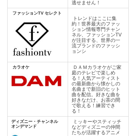
逃せません！
ファッションTV セレクト
トレンドはここに集
約！世界最大のファッ
ション情報専門チャン
ネル、ファッションTV
が注目する、世界の一
流ブランドのファッシ
ョンシ
カラオケ
ＤＡＭカラオケがご家
庭のテレビで楽しめ
る！人気アーティスト
の最新曲から懐かしの
名曲まで新旧のヒット
曲を配信。好きな曲を
好きなだけ、お茶の間
で歌える！練習でき
る！
ディズニー・チャンネル
ミッキーやスティッチ
オンデマンド
などディズニーの仲間
たちが活躍するアニメ