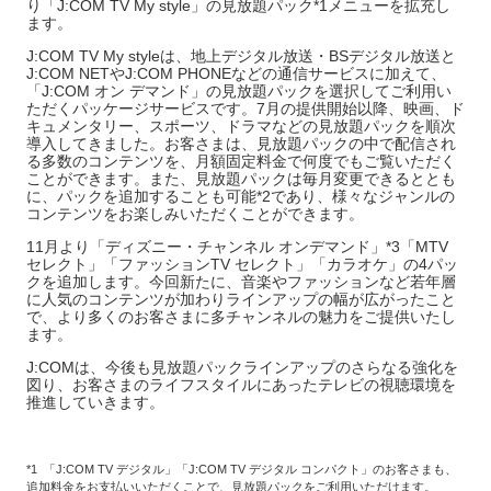
り「J:COM TV My style」の見放題パック*1メニューを拡充し
ます。
J:COM TV My styleは、地上デジタル放送・BSデジタル放送と
J:COM NETやJ:COM PHONEなどの通信サービスに加えて、
「J:COM オン デマンド」の見放題パックを選択してご利用い
ただくパッケージサービスです。7月の提供開始以降、映画、ド
キュメンタリー、スポーツ、ドラマなどの見放題パックを順次
導入してきました。お客さまは、見放題パックの中で配信され
る多数のコンテンツを、月額固定料金で何度でもご覧いただく
ことができます。また、見放題パックは毎月変更できるととも
に、パックを追加することも可能*2であり、様々なジャンルの
コンテンツをお楽しみいただくことができます。
11月より「ディズニー・チャンネル オンデマンド」*3「MTV
セレクト」「ファッションTV セレクト」「カラオケ」の4パッ
クを追加します。今回新たに、音楽やファッションなど若年層
に人気のコンテンツが加わりラインアップの幅が広がったこと
で、より多くのお客さまに多チャンネルの魅力をご提供いたし
ます。
J:COMは、今後も見放題パックラインアップのさらなる強化を
図り、お客さまのライフスタイルにあったテレビの視聴環境を
推進していきます。
*1 「J:COM TV デジタル」「J:COM TV デジタル コンパクト」のお客さまも、
追加料金をお支払いいただくことで、見放題パックをご利用いただけます。