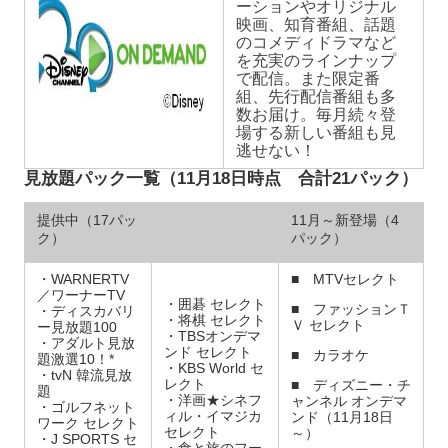
ーションやオリジナル
映画、知育番組、話題
のコメディドラマなど
を充実のラインナップ
で配信。また限定番
組、先行配信番組も多
数お届け。毎月続々登
場する新しい番組も見
逃せない！
見放題パック一覧（11月18日時点 合計21パック）
提供中（17パッ
11月～新登場（4
ク）
パック）
・WARNERTV
■ MTVセレクト
／ワーナーTV
・囲碁 セレクト
■ ファッションＴ
・ディスカバリ
・将棋 セレクト
Ｖ セレクト
ー見放題100
・TBSオンデマ
・アダルト見放
ンド セレクト
■ カラオケ
題激選10！*
・KBS World セ
・tvN 韓流見放
レクト
■ ディズニー・チ
題
・洋画★シネフ
ャンネル オンデマ
・ゴルフネット
ィル・イマジカ
ンド（11月18日
ワーク セレクト
セレクト
～）
・J SPORTS セ