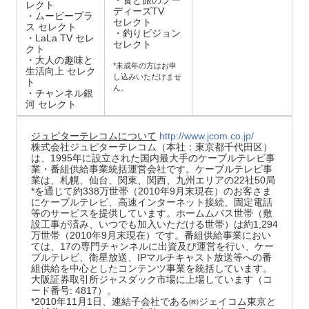
・食と旅のフー
レクト
ディーズTV
・ムービープラ
セレクト
ス セレクト
・釣りビジョン
・LaLa TV セレ
セレクト
クト
・大人の趣味と
*未成年の方はお申
生活向上 セレク
し込みいただけませ
ト
ん。
・チャンネル銀
河 セレクト
ジュピターテレコムについて
http://www.jcom.co.jp/
株式会社ジュピターテレコム（本社：東京都千代田区）
は、1995年に設立された国内最大手のケーブルテレビ事
業・番組供給事業統括運営会社です。ケーブルテレビ事
業は、札幌、仙台、関東、関西、九州エリアの22社50局
*を通じて約338万世帯（2010年9月末現在）のお客さま
にケーブルテレビ、高速インターネット接続、固定電話
等のサービスを提供しています。ホームムパス世帯（敷
設工事が済み、いつでも加入いただける世帯）は約1,294
万世帯（2010年9月末現在）です。番組供給事業におい
ては、17の専門チャンネルに出資及び運営を行い、ケー
ブルテレビ、衛星放送、IPマルチキャスト放送等への番
組供給を中心としたコンテンツ事業を統括しています。
大阪証券取引所ジャスダック市場に上場しています（コ
ード番号: 4817）。
*2010年11月1日、連結子会社である㈱ジェイコム東京と