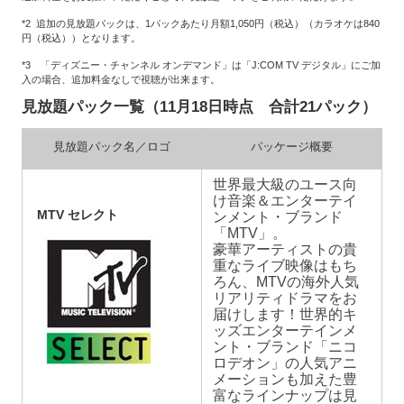
*2 追加の見放題パックは、1パックあたり月額1,050円（税込）（カラオケは840
円（税込））となります。
*3 「ディズニー・チャンネル オンデマンド」は「J:COM TV デジタル」にご加
入の場合、追加料金なしで視聴が出来ます。
見放題パック一覧（11月18日時点 合計21パック）
見放題パック名／ロゴ
パッケージ概要
世界最大級のユース向
け音楽＆エンターテイ
MTV セレクト
ンメント・ブランド
「MTV」。
豪華アーティストの貴
重なライブ映像はもち
ろん、MTVの海外人気
リアリティドラマをお
届けします！世界的キ
ッズエンターテインメ
ント・ブランド「ニコ
ロデオン」の人気アニ
メーションも加えた豊
富なラインナップは見