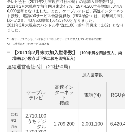
テレビ会社（2011年2月末現在21社50局）の総加入世帯数*1は、
2011年2月末現在で前年同月末比4.7%、15万4,200世帯増加し344万
6,000世帯となりました。また、ケーブルテレビ、高速インターネッ
ト接続、電話の3サービス合計提供数（RGU合計）は、前年同月末に
比べ7.2％、43万500増加し642万400となりました。
2011年2月末現在のバンドル率*2は1.86（前年同月末：1.82）となり
ました。
*1 各サービスのうち、いずれか１つ以上のサービスに加入している世帯の総数
*2 1世帯あたりのサービス加入数
【2011年2月末の加入世帯数】
（100未満を四捨五入、純
増率は小数点以下第二位を四捨五入）
連結運営会社
計（21社50局）
3
*
加入世帯数
高速イン
ケーブル
ターネッ
電話(*4)
RGU合計
テレビ
ト
接続
2011
2,710,100
年2
うちデジ
1,709,200
2,001,100
6,420,400
タル
月末
2,709,300