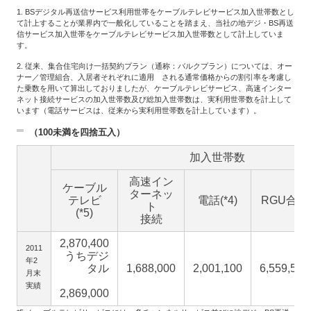
1. BSデジタル再送信サービス利用世帯をケーブルテレビサービス加入世帯数とし
て計上することが業界内で一般化していることを踏まえ、当社の地デジ・BS再送
信サービス加入世帯をケーブルテレビサービス加入世帯数として計上していま
す。
2. 従来、集合住宅向け一括契約プラン（通称：バルクプラン）については、オー
ナー／管理組合、入居者それぞれに適用 される通常価格からの割引率を考慮し
た乗数を用いて算出しておりましたが、ケーブルテレビサービス、高速インター
ネット接続サービスの加入世帯数及び総加入世帯数は、実利用世帯数を計上して
います（電話サービスは、従来から実利用世帯数を計上しています）。
（100未満を四捨五入）
加入世帯数
高速イン
ケーブル
ターネッ
テレビ
電話(*4)
RGU合計
ト
(*5)
接続
2,870,400
2011
うちデジ
年2
タル
1,688,000
2,001,100
6,559,500
月末
実績
2,869,000