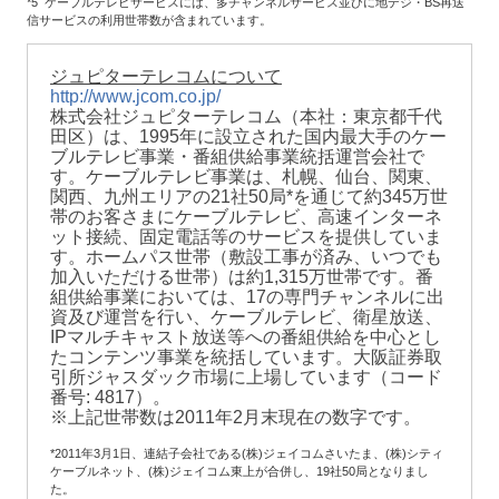
*5 ケーブルテレビサービスには、多チャンネルサービス並びに地デジ・BS再送
信サービスの利用世帯数が含まれています。
ジュピターテレコムについて
http://www.jcom.co.jp/
株式会社ジュピターテレコム（本社：東京都千代
田区）は、1995年に設立された国内最大手のケー
ブルテレビ事業・番組供給事業統括運営会社で
す。ケーブルテレビ事業は、札幌、仙台、関東、
関西、九州エリアの21社50局*を通じて約345万世
帯のお客さまにケーブルテレビ、高速インターネ
ット接続、固定電話等のサービスを提供していま
す。ホームパス世帯（敷設工事が済み、いつでも
加入いただける世帯）は約1,315万世帯です。番
組供給事業においては、17の専門チャンネルに出
資及び運営を行い、ケーブルテレビ、衛星放送、
IPマルチキャスト放送等への番組供給を中心とし
たコンテンツ事業を統括しています。大阪証券取
引所ジャスダック市場に上場しています（コード
番号: 4817）。
※上記世帯数は2011年2月末現在の数字です。
*2011年3月1日、連結子会社である(株)ジェイコムさいたま、(株)シティ
ケーブルネット、(株)ジェイコム東上が合併し、19社50局となりまし
た。