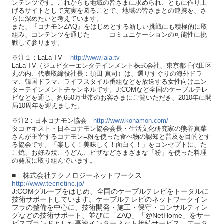
ンテンツです。これからも地域の皆さまに求められ、ともに作り上
げるサイトとして充実を図ることで、地域の皆さまとの連携を、さ
らに深めたいと考えています。
また、『コナモンZAQ』をはじめとする新しい挑戦にも積極的に取
組み、コンテンツを通じた コミュニケーションの可能性に挑
戦して参ります。
※注１：LaLa TV
http://www.lala.tv
LaLa TV（ジュピターエンタテインメント株式会社、東京都千代田区
丸の内、代表取締役社長：須田 真司）は、選りすぐりの海外ドラ
マ、韓国ドラマ、ライフスタイル番組などを放送する女性向けエン
ターテインメントチャンネルです。J:COMなど全国のケーブルテレ
ビなどを通じ、約650万世帯のお客さまにご覧いただき、2010年に開
局10周年を迎えました。
※注2：日本コナモン協会
http://www.konamon.com/
タコヤキスト・日本コナモン協会会長・生活文化研究家の熊谷真菜
さんが主宰するコナモン=粉を使った食べ物の認知と普及を目的とす
る協会です。「楽しく！美味しく！面白く！」をコンセプトに、た
こ焼、お好み焼、うどん、ピザなどさまざまな「粉」を使った料理
の発展に取り組んでいます。
■ 株式会社テクノロジーネットワークス
http://www.tecnetinc.jp/
J:COMグループをはじめ、全国のケーブルテレビをトータルに
技術サポートしています。ケーブルテレビのネットワークイン
フラの整備を中心に、技術開発・施工・保守・コンサルティン
グなどの技術サポート、並びに「ZAQ」「@NetHome」をサー
ビスブランドとした高速インターネット接続サービス、データ