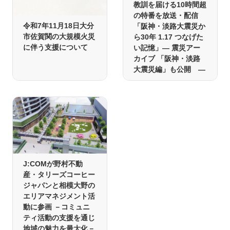
教訓を届ける10時間超
の特番を放送・配信
令和7年11月18日大分
「阪神・淡路大震災か
市佐賀関の大規模火災
ら30年 1.17 つなげた
に伴う支援について
い記憶」― 震災アー
カイブ 「阪神・淡路
大震災編」も公開 ―
J:COMが野村不動
産・タリーズコーヒー
ジャパンと相模大野の
エリアマネジメント活
動に参画 －コミュニ
ティ活動の支援を通じ
地域の魅力を最大化－