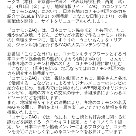
ークス（本社：東京都千代田区、代表取締役社長：西尾 武）
は、4月1日（金）より、地域情報サイト「ZAQ」のコンテンツ
『コナモンZAQ』において、日本各地のコナモン料理の魅力を
紹介するLaLa TV※1）の新番組「こなこな日和(ひより)」の動
画配信を開始し、サイトをリニューアルいたします。
『コナモンZAQ』は、日本コナモン協会※2）と共同で、たこ
焼やお好み焼、うどん、ピザなど小麦粉で作るコナモン（粉も
の）料理をテーマに、選りすぐりの「うまいもん」をエリア
別、ジャンル別に紹介するZAQの人気コンテンツです。
新番組「こなこな日和」は、コナモンをライフワークとする日
本コナモン協会会長の熊谷(くまがや)真(ま)菜(な) さんが、
日本各地のコナモン料理の名店と、コナモン料理に取り組む
「こなびと」(店主)を訪ね、地元ならではのコナモン料理の魅
力を紹介する旅番組です。
『コナモンZAQ』では、番組の動画とともに、熊谷さんと各地
で活躍する「こなびと」によるオリジナルメニューのレシピの
紹介をはじめ、番組内では公開されないWEB限定のオリジナル
レシピや、地域の方々との交流の様子、番組撮影にまつわるエ
ピソードなどを掲載します。
また、地域情報サイトとの連携により、各地のコナモンの名店
MAPを公開し、番組をより一層お楽しみいただける情報を多数
掲載いたします。
『コナモンZAQ』では、他にも、たこ焼とお好み焼に関する知
識などを試験する「タコヤキスト認定」と「オコノミスト認
定」や、日本コナモン協会メンバーによるブログなど、コナモ
ンを身近においしく楽しめるコンテンツをお届けしています。