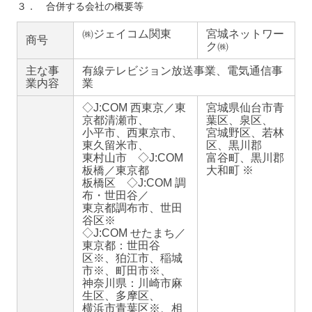
３． 合併する会社の概要等
㈱ジェイコム関東
宮城ネットワー
商号
ク㈱
主な事
有線テレビジョン放送事業、電気通信事
業内容
業
◇J:COM 西東京／東
宮城県仙台市青
京都清瀬市、
葉区、泉区、
小平市、西東京市、
宮城野区、若林
東久留米市、
区、黒川郡
東村山市 ◇J:COM
富谷町、黒川郡
板橋／東京都
大和町 ※
板橋区 ◇J:COM 調
布・世田谷／
東京都調布市、世田
谷区※
◇J:COM せたまち／
東京都：世田谷
区※、狛江市、稲城
市※、町田市※、
神奈川県：川崎市麻
生区、多摩区、
横浜市青葉区※、相