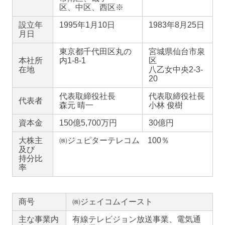
区、中区、西区※
設立年
1995年1月10日
1983年8月25日
月日
東京都千代田区丸の
宮城県仙台市泉
本社所
内1-8-1
区
在地
八乙女中央2-3-
20
代表取締役社長
代表取締役社長
代表者
森元 晴一
小林 俊樹
資本金
150億5,700万円
30億円
大株主
㈱ジュピターテレコム 100％
及び
持分比
率
商号
㈱ジェイコムイースト
主な事業内
有線テレビジョン放送事業、電気通