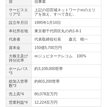
容
信事業
サービスエ
上記の旧宮城ネットワーク㈱のエリ
リア*2
アを加え、すべて含む。
設立年月日
1995年1月10日
本社所在地
東京都千代田区丸の内1-8-1
代表者
代表取締役社長 森元 晴一
資本金
150億5,700万円
大株主及び
㈱ジュピターテレコム 100%
持分比率
ホームパス
約3,109,000世帯
*3
総加入世帯
約803,200世帯
数*3
売上高*4
80,078百万円
営業利益*4
12,224百万円