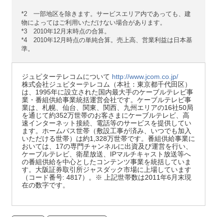
*2 一部地区を除きます。サービスエリア内であっても、建
物によってはご利用いただけない場合があります。
*3 2010年12月末時点の合算。
*4 2010年12月時点の単純合算。売上高、営業利益は日本基
準。
ジュピターテレコムについて
http://www.jcom.co.jp/
株式会社ジュピターテレコム（本社：東京都千代田区）
は、1995年に設立された国内最大手のケーブルテレビ事
業・番組供給事業統括運営会社です。ケーブルテレビ事
業は、札幌、仙台、関東、関西、九州エリアの16社50局
を通じて約352万世帯のお客さまにケーブルテレビ、高
速インターネット接続、電話等のサービスを提供してい
ます。ホームパス世帯（敷設工事が済み、いつでも加入
いただける世帯）は約1,328万世帯です。番組供給事業に
おいては、17の専門チャンネルに出資及び運営を行い、
ケーブルテレビ、衛星放送、IPマルチキャスト放送等へ
の番組供給を中心としたコンテンツ事業を統括していま
す。大阪証券取引所ジャスダック市場に上場しています
（コード番号: 4817）。※ 上記世帯数は2011年6月末現
在の数字です。