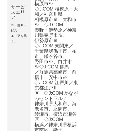
模原市※
サービ
◇J:COM 相模原・大
スエリ
和／神奈川県
ア
相模原市※、大和市
※ ◇J:COM
※一部サー
秦野・伊勢原／神奈
ビス
川県秦野市※、
エリアを除
伊勢原市※
く。
◇J:COM 東関東／
千葉県我孫子市、柏
市、鎌ヶ谷市、
野田市※、白井市
※◇J:COM 群馬
／群馬県高崎市、前
橋市、安中市※
◇J:COM 江戸川／東
京都江戸川
区 ◇J:COM かなが
わセントラル／
神奈川県大和市、海
老名市、座間市、
綾瀬市、横浜市瀬谷
区 ◇J:COM
横浜／神奈川県横浜
市南区、磯子