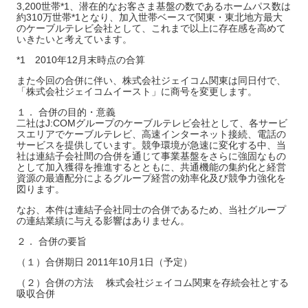
3,200世帯*1、潜在的なお客さま基盤の数であるホームパス数は
約310万世帯*1となり、加入世帯ベースで関東・東北地方最大
のケーブルテレビ会社として、これまで以上に存在感を高めて
いきたいと考えています。
*1 2010年12月末時点の合算
また今回の合併に伴い、株式会社ジェイコム関東は同日付で、
「株式会社ジェイコムイースト」に商号を変更します。
１． 合併の目的・意義
二社はJ:COMグループのケーブルテレビ会社として、各サービ
スエリアでケーブルテレビ、高速インターネット接続、電話の
サービスを提供しています。競争環境が急速に変化する中、当
社は連結子会社間の合併を通じて事業基盤をさらに強固なもの
として加入獲得を推進するとともに、共通機能の集約化と経営
資源の最適配分によるグループ経営の効率化及び競争力強化を
図ります。
なお、本件は連結子会社同士の合併であるため、当社グループ
の連結業績に与える影響はありません。
２． 合併の要旨
（１）合併期日 2011年10月1日（予定）
（２）合併の方法 株式会社ジェイコム関東を存続会社とする
吸収合併