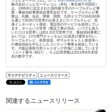
ジュピターテレコムについて
http://www.jcom.co.jp/
株式会社ジュピターテレコム（本社：東京都千代田区）
は、1995年に設立された国内最大手のケーブルテレビ事
業・番組供給事業統括運営会社です。ケーブルテレビ事
業は、札幌、仙台、関東、関西、九州エリアの16社50局
を通じて約357万世帯のお客さまにケーブルテレビ、高
速インターネット接続、電話等のサービスを提供してい
ます。ホームパス世帯（敷設工事が済み、いつでも加入
いただける世帯）は約1,332万世帯です。番組供給事業に
おいては、17の専門チャンネルに出資及び運営を行い、
ケーブルテレビ、衛星放送、IPマルチキャスト放送等へ
の番組供給を中心としたコンテンツ事業を統括していま
す。大阪証券取引所ジャスダック市場に上場しています
（コード番号: 4817）。※上記世帯数は2011年8月末現
在の数字です。
サステナビリティ
ニュースリリース
関連するニュースリリース