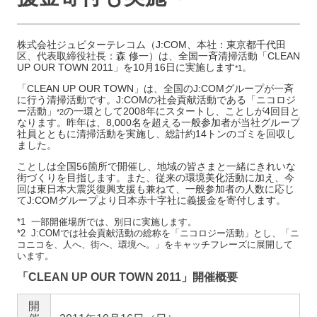
株式会社ジュピターテレコム（J:COM、本社：東京都千代田
区、代表取締役社長：森 修一）は、全国一斉清掃活動「CLEAN
UP OUR TOWN 2011」を10月16日に実施します
。
*1
「CLEAN UP OUR TOWN」は、全国のJ:COMグループが一斉
に行う清掃活動です。J:COMの社会貢献活動である「ニコロジ
ー活動」
の一環として2008年にスタートし、ことしが4回目と
*2
なります。昨年は、8,000名を超える一般参加者が当社グループ
社員とともに清掃活動を実施し、総計約14トンのゴミを回収し
ました。
ことしは全国56箇所で開催し、地域の皆さまと一緒にきれいな
街づくりを目指します。また、従来の環境美化活動に加え、今
回は東日本大震災復興支援も兼ねて、一般参加者の人数に応じ
てJ:COMグループより日本赤十字社に義援金を寄付します。
*1 一部開催場所では、別日に実施します。
*2 J:COMでは社会貢献活動の総称を「ニコロジー活動」とし、「ニ
コニコを、人へ、街へ、環境へ。」をキャッチフレーズに展開して
います。
「CLEAN UP OUR TOWN 2011」開催概要
開