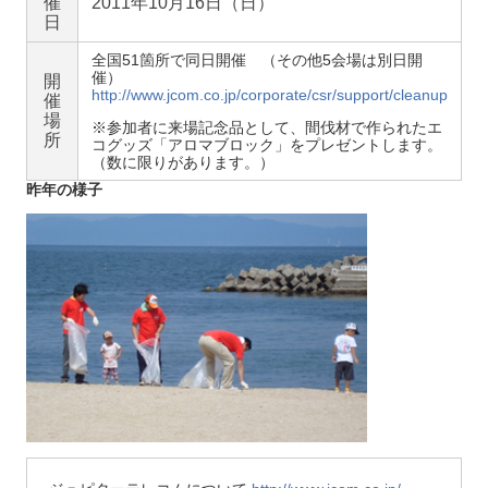
催
2011年10月16日（日）
日
全国51箇所で同日開催 （その他5会場は別日開
催）
開
http://www.jcom.co.jp/corporate/csr/support/cleanup
催
場
※参加者に来場記念品として、間伐材で作られたエ
所
コグッズ「アロマブロック」をプレゼントします。
（数に限りがあります。）
昨年の様子