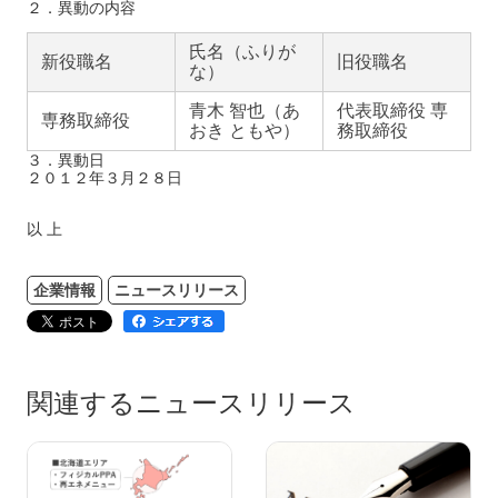
２．異動の内容
氏名（ふりが
新役職名
旧役職名
な）
青木 智也（あ
代表取締役 専
専務取締役
おき ともや）
務取締役
３．異動日
２０１２年３月２８日
以 上
企業情報
ニュースリリース
関連するニュースリリース