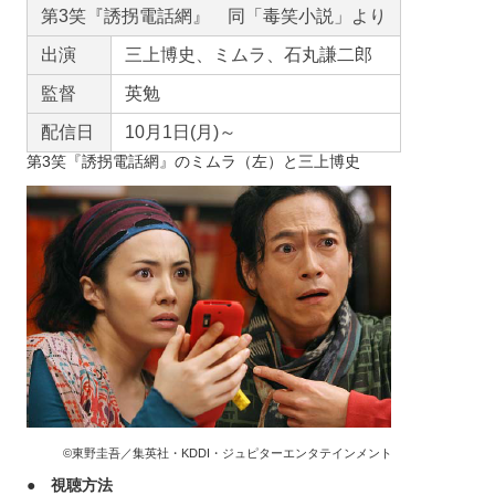
第3笑『誘拐電話網』 同「毒笑小説」より
出演
三上博史、ミムラ、石丸謙二郎
監督
英勉
配信日
10月1日(月)～
第3笑『誘拐電話網』のミムラ（左）と三上博史
©東野圭吾／集英社・KDDI・ジュピターエンタテインメント
● 視聴方法