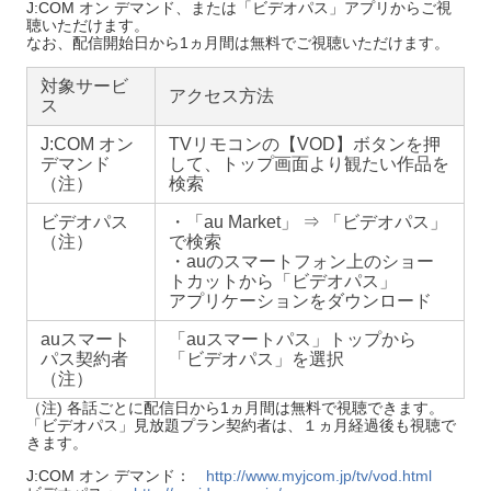
J:COM オン デマンド、または「ビデオパス」アプリからご視
聴いただけます。
なお、配信開始日から1ヵ月間は無料でご視聴いただけます。
対象サービ
アクセス方法
ス
J:COM オン
TVリモコンの【VOD】ボタンを押
デマンド
して、トップ画面より観たい作品を
（注）
検索
ビデオパス
・「au Market」 ⇒ 「ビデオパス」
（注）
で検索
・auのスマートフォン上のショー
トカットから「ビデオパス」
アプリケーションをダウンロード
auスマート
「auスマートパス」トップから
パス契約者
「ビデオパス」を選択
（注）
（注) 各話ごとに配信日から1ヵ月間は無料で視聴できます。
「ビデオパス」見放題プラン契約者は、１ヵ月経過後も視聴で
きます。
J:COM オン デマンド：
http://www.myjcom.jp/tv/vod.html