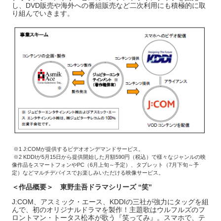
し、DVD販売や海外への番組販売など二次利用にも積極的に取
り組んでいきます。
※1 J:COMが提供するビデオオンデマンドサービス。
※2 KDDIが5月15日から提供開始した月額590円（税込）で様々なジャンルの映
像作品をスマートフォンやPC（6月上旬～予定）、タブレット（7月下旬～予
定）などマルチデバイスでお楽しみいただける映像サービス。
＜作品概要＞ 東野圭吾ドラマシリーズ “笑”
J:COM、アスミック・エース、KDDIの三社が強力にタッグを組
んで、初のオリジナルドラマを製作！主題歌はウルフルズのフ
ロントマン・トータス松本が歌う『笑ってみ』。スマホで、テ