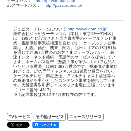
ビデオパス：
http://pr.videopass.jp/
auスマートパス：
http://pass.auone.jp/
ジュピターテレコムについて
http://www.jcom.co.jp/
株式会社ジュピターテレコム（本社：東京都千代田区）
は、1995年に設立された国内最大手のケーブルテレビ事
業・番組供給事業統括運営会社です。ケーブルテレビ事
業は、札幌、仙台、関東、関西、九州エリアの16社51局
を通じて約367万世帯のお客さまにケーブルテレビ、高
速インターネット接続、電話等のサービスを提供してい
ます。ホームパス世帯（敷設工事が済み、いつでも加入
いただける世帯）は約1,369万世帯です。番組供給事業に
おいては、17の専門チャンネルに出資及び運営を行い、
ケーブルテレビ、衛星放送、IPマルチキャスト放送等へ
の番組供給を中心としたコンテンツ事業を統括していま
す。大阪証券取引所ジャスダック市場に上場しています
（コード番号: 4817）。
※上記世帯数は2012年4月末現在の数字です。
TVサービス
その他サービス
ニュースリリース