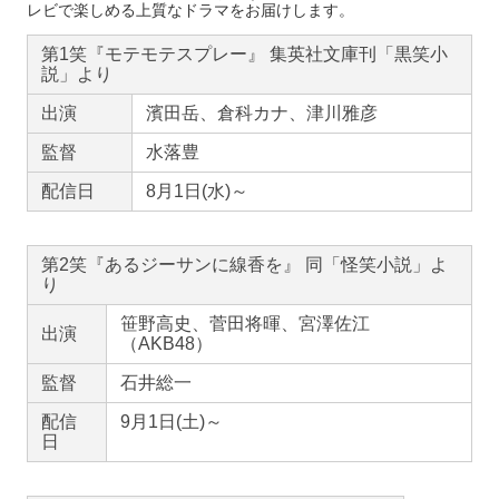
レビで楽しめる上質なドラマをお届けします。
第1笑『モテモテスプレー』 集英社文庫刊「黒笑小
説」より
出演
濱田岳、倉科カナ、津川雅彦
監督
水落豊
配信日
8月1日(水)～
第2笑『あるジーサンに線香を』 同「怪笑小説」よ
り
笹野高史、菅田将暉、宮澤佐江
出演
（AKB48）
監督
石井総一
配信
9月1日(土)～
日