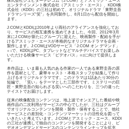
株式会社ジュピターテレコム（J:COM）とアスミック・エース
エンタテインメント株式会社（アスミック・エース）、KDDI株
式会社（KDDI）の三社は初めて、オリジナルドラマ「東野圭吾
ドラマシリーズ“笑”」を共同製作し、8月1日から配信を開始し
ます。
J:COMとKDDIは2010年より両社のアライアンスを強化してお
り、サービスの相互連携を進めてきました。今回、2012年3月
末にJ:COMが新たにグループに迎えた、映画製作・配給を手が
けるアスミック・エースが本格的なオリジナルドラマを企画・
製作します。J:COMはVODサービス「J:COM オン デマンド」
で、KDDIはPC、タブレットなどマルチデバイスでお楽しみ
※ 1
いただける映像サービス「ビデオパス」
に向けて提供しま
※2
す。
本作品は、いま最も人気のある作家の一人である東野圭吾の原
作を題材として、豪華キャスト・本格スタッフが結集して作り
上げるオリジナルドラマです。このドラマは1話あたり30分の
短編で、「笑い」をテーマとした三部作です。ミステリーの巨
匠・東野圭吾の知られざる笑いへのこだわりを、三つの違った
テイストでお届けします。
従来の映像配信コンテンツは、地上波でオンエアした番組や映
画作品の二次利用がサービスの中心でしたが、三社はグループ
でオリジナルコンテンツを開発・製作・保有することで、他社
サービスとの差別化・コンテンツマーケットの活性化を図って
いきたいと考えています。J:COMとアスミック・エース、KDDI
の三社が連携して独自のコンテンツを開発することにより、ビ
デオオンデマンドサービスのコンテンツラインナップを拡充