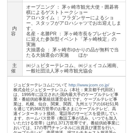
オープニング ： 茅ヶ崎市観光大使・囲碁将
棋によるゲストトークショー
アロハタイム ： フラダンサーによるショ
ー、スタッフがアロハシャツでお出迎えしま
内
す。
容
名産・名勝PR ： 茅ヶ崎市長をプレゼンター
に迎えた参加型イベント「茅ヶ崎検定」の
実施
大抽選会 ： 茅ヶ崎市ゆかりの品が無料で当
たる大抽選会の実施 ほか
主
㈱ジュピターテレコム、㈱ジェイコム湘南、
催
一般社団法人茅ヶ崎市観光協会
ジュピターテレコムについて
http://www.jcom.co.jp/
株式会社ジュピターテレコム（本社：東京都千代田区）
は、1995年に設立された国内最大手のケーブルテレビ事
業・番組供給事業統括運営会社です。ケーブルテレビ事
業は、札幌、仙台、関東、関西、九州エリアの16社51局
を通じて約368万世帯のお客さまにケーブルテレビ、高
速インターネット接続、電話等のサービスを提供してい
ます。ホームパス世帯（敷設工事が済み、いつでも加入
いただける世帯）は約1,371万世帯です。番組供給事業に
おいては、17の専門チャンネルに出資及び運営を行い、
ケーブルテレビ、衛星放送、IPマルチキャスト放送等へ