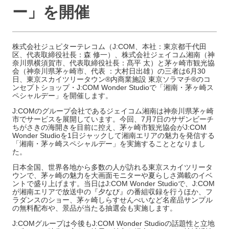
ー」を開催
株式会社ジュピターテレコム（J:COM、本社：東京都千代田
区、代表取締役社長：森 修一）、株式会社ジェイコム湘南（神
奈川県横須賀市、代表取締役社長：髙平 太）と茅ヶ崎市観光協
会（神奈川県茅ヶ崎市、代表 ：大村日出雄）の三者は6月30
日、東京スカイツリータウン®内商業施設 東京ソラマチ®のコ
ンセプトショップ・J:COM Wonder Studioで「湘南・茅ヶ崎ス
ペシャルデー」を開催します。
J:COMのグループ会社であるジェイコム湘南は神奈川県茅ヶ崎
市でサービスを展開しています。今回、7月7日のサザンビーチ
ちがさきの海開きを目前に控え、茅ヶ崎市観光協会がJ:COM
Wonder Studioを1日ジャックして湘南エリアの魅力を発信する
「湘南・茅ヶ崎スペシャルデー」を実施することとなりまし
た。
日本全国、世界各地から多数の人が訪れる東京スカイツリータ
ウンで、茅ヶ崎の魅力を大画面モニターや夏らしさ満載のイベ
ントで盛り上げます。当日はJ:COM Wonder Studioで、J:COM
が湘南エリアで放送中の『夕なび』の番組収録を行うほか、フ
ラダンスのショー、茅ヶ崎しらすせんべいなど名産品サンプル
の無料配布や、景品が当たる抽選会も実施します。
J:COMグループは今後もJ:COM Wonder Studioの話題性と立地