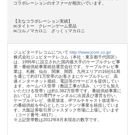
コラボレーションのオファーが相次いでいます。
【主なコラボレーション実績】
㈱タイトー クレーンゲーム景品
㈱コルノマカロニ ざっくぅマカロニ
ジュピターテレコムについて
http://www.jcom.co.jp/
株式会社ジュピターテレコム（本社：東京都千代田区）
は、1995年に設立された国内最大手のケーブルテレビ事
業・番組供給事業統括運営会社です。ケーブルテレビ事
業は、札幌、仙台、関東、関西、九州エリアの16社51局
を通じて約371万世帯のお客さまにケーブルテレビ、高
速インターネット接続、電話等のサービスを提供してい
ます。ホームパス世帯（敷設工事が済み、いつでも加入
いただける世帯）は約1,382万世帯です。番組供給事業に
おいては、17の専門チャンネルに出資及び運営を行い、
ケーブルテレビ、衛星放送、IPマルチキャスト放送等へ
の番組供給を中心としたコンテンツ事業を統括していま
す。大阪証券取引所ジャスダック市場に上場しています
（コード番号: 4817）。
※上記世帯数は2012年8月末現在の数字です。