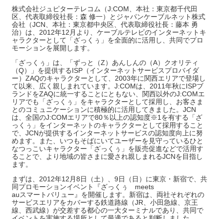
株式会社ジュピターテレコム（J:COM、本社：東京都千代田
区、代表取締役社長：森 修一）とジャパンケーブルネット株式
会社（JCN、本社：東京都中央区、代表取締役社長：藤本 勇
治）は、2012年12月より、ケーブルテレビのインターネットキ
ャラクターとして「ざっくぅ」を全面的に活用し、共同でプロ
モーションを展開します。
「ざっくぅ」は、「ずっと（Z）あんしんの（A）クオリティ
（Q）」を提供するISP（インターネットサービスプロバイダ
ー）ZAQのキャラクターとして、2003年に関西エリアで登場し
て以来、広く親しまれています。J:COMは、2011年秋にISPブ
ランドをZAQに統一することにともない、関西以外のJ:COMエ
リアでも「ざっくぅ」をキャラクターとして採用し、お客さま
とのコミュニケーションに積極的に活用してきました。JCN
は、全国のJ:COMエリアで80％以上の認知度※1を有する「ざ
っくぅ」をインターネットのキャラクターとして採用すること
で、JCNが提供するインターネットサービスの認知度向上に努
めます。また、いつもそばにいてユーザーを見守っているひと
なつっこいキャラクター「ざっくぅ」を販売促進などで活用す
ることで、より地域の皆さまに愛され親しまれるJCNを目指し
ます。
まずは、2012年12月8日（土）、9日（日）に東京・新宿で、共
同プロモーションイベント『ざっくぅ meets
auスマートバリュー』を開催します。新宿は、両社それぞれの
サービスエリアをカバーする鉄道路線（JR、小田急線、京王
線、西武線）が交差する都心の一大ターミナルであり、共同で
イベントを実施する場所として最適であると判断しました。