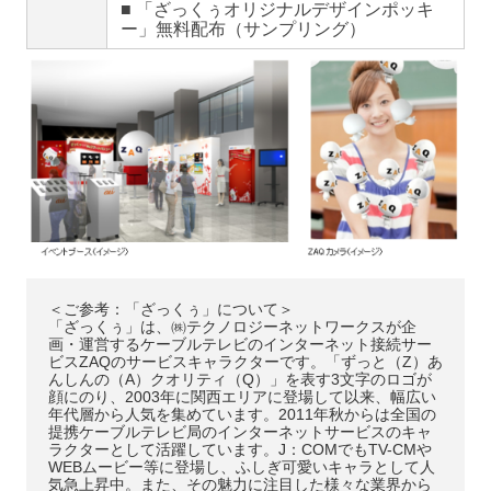
■ 「ざっくぅオリジナルデザインポッキ
ー」無料配布（サンプリング）
＜ご参考：「ざっくぅ」について＞
「ざっくぅ」は、㈱テクノロジーネットワークスが企
画・運営するケーブルテレビのインターネット接続サー
ビスZAQのサービスキャラクターです。「ずっと（Z）あ
んしんの（A）クオリティ（Q）」を表す3文字のロゴが
顔にのり、2003年に関西エリアに登場して以来、幅広い
年代層から人気を集めています。2011年秋からは全国の
提携ケーブルテレビ局のインターネットサービスのキャ
ラクターとして活躍しています。J：COMでもTV-CMや
WEBムービー等に登場し、ふしぎ可愛いキャラとして人
気急上昇中。また、その魅力に注目した様々な業界から