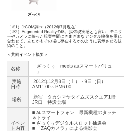
（※1）J:COM調べ（2012年7月現在）
（※2）Augmented Realityの略。拡張現実感とも言い、モニタ
ーやカメラに映った現実空間にさまざまなデジタル映像を重ね
合わせて、あたかもその場に存在するかのように表示させる技
術のこと。
＜共同イベント概要＞
「ざっくぅ meets auスマートバリュ
名称
ー」
実施
2012年12月8日（土）・9日（日）
日時
AM11:00～PM6:00
新宿 タカシマヤタイムズスクエア1階
場所
JR口 特設会場
■ auスマートフォン 最新機種のタッチ
＆トライ
イベン
■ ざっくぅデジタルスロット抽選会
ト内容
■ 「ZAQカメラ」による撮影会