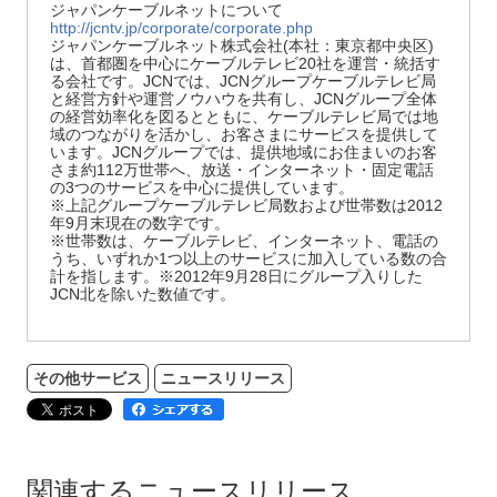
ジャパンケーブルネットについて
http://jcntv.jp/corporate/corporate.php
ジャパンケーブルネット株式会社(本社：東京都中央区)
は、首都圏を中心にケーブルテレビ20社を運営・統括す
る会社です。JCNでは、JCNグループケーブルテレビ局
と経営方針や運営ノウハウを共有し、JCNグループ全体
の経営効率化を図るとともに、ケーブルテレビ局では地
域のつながりを活かし、お客さまにサービスを提供して
います。JCNグループでは、提供地域にお住まいのお客
さま約112万世帯へ、放送・インターネット・固定電話
の3つのサービスを中心に提供しています。
※上記グループケーブルテレビ局数および世帯数は2012
年9月末現在の数字です。
※世帯数は、ケーブルテレビ、インターネット、電話の
うち、いずれか1つ以上のサービスに加入している数の合
計を指します。※2012年9月28日にグループ入りした
JCN北を除いた数値です。
その他サービス
ニュースリリース
関連するニュースリリース