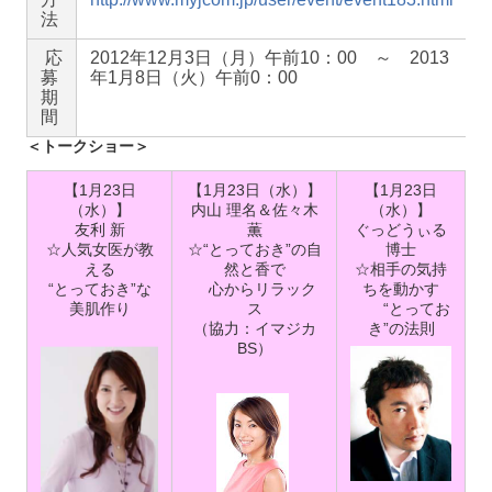
法
応
2012年12月3日（月）午前10：00 ～ 2013
募
年1月8日（火）午前0：00
期
間
＜トークショー＞
【1月23日
【1月23日（水）】
【1月23日
（水）】
内山 理名＆佐々木
（水）】
友利 新
薫
ぐっどうぃる
☆人気女医が教
☆“とっておき”の自
博士
える
然と香で
☆相手の気持
“とっておき”な
心からリラック
ちを動かす
美肌作り
ス
“とってお
（協力：イマジカ
き”の法則
BS）