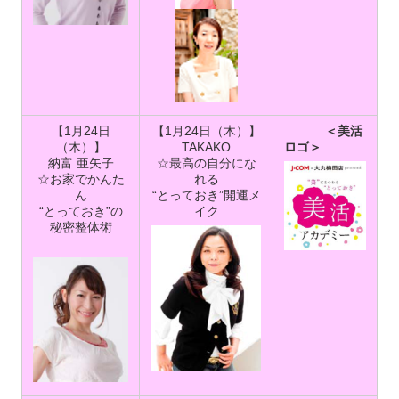
【1月24日
【1月24日（木）】
＜美活
（木）】
TAKAKO
ロゴ＞
納富 亜矢子
☆最高の自分にな
☆お家でかんた
れる
ん
“とっておき”開運メ
“とっておき”の
イク
秘密整体術