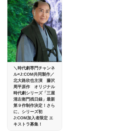
＼時代劇専門チャンネ
ル×J:COM共同製作／
北大路欣也主演 藤沢
周平原作 オリジナル
時代劇シリーズ「三屋
清左衛門残日録」最新
第９作制作決定！さら
に、シリーズ初
J:COM加入者限定 エ
キストラ募集！