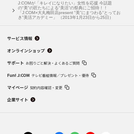
J:COMが「キレイになりたい」女性を応援 今話題
の“美”の匠たちによる“美活”の祭典にご招待！！
「J:COM×大丸梅田店present “美”にまつわる“とってお
き”美活アカデミー」 （2013年1月23日から25日）
サービス情報
オンラインショップ
サポート
お困りごと解決・よくあるご質問
Fun! J:COM
テレビ番組情報／プレゼント・優待
マイページ
契約内容確認・変更
企業サイト