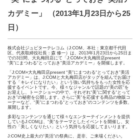
カデミー」 （2013年1月23日から25
日）
株式会社ジュピターテレコム（J:COM、本社：東京都千代田
区、代表取締役社長：森 修一）は、2013年1月23日から25日ま
での3日間、大丸梅田店にて「J:COM×大丸梅田店present
“美”にまつわる“とっておき”美活アカデミー」を開催します。
「J:COM×大丸梅田店present “美”にまつわる“とっておき”美活
アカデミー」は、J:COMと大丸梅田店がタッグを組んでお届け
する「キレイになりたい」という強い気持ちをもった女性を応
援するイベントです。今、様々なジャンルで話題の“美の匠”を
お迎えし、トークショーの中で、それぞれ“美”に関する“とって
おき”の秘密を公開します。さらに“美”を応援する商品の物販コ
ーナーなど、“美”にまつわる“とっておき”のコンテンツを多数、
展開します。
多彩なコンテンツを通じて様々なエンターテインメントを提供
しているJ:COMは、“美”をテーマとしたイベントを開催し、女
性の「美しくなりたい」という気持ちを応援してまいります。
J:COM史上最大の“美活”の祭典に、是非、ご来場ください。