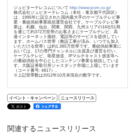
ジュピターテレコムについて
http://www.jcom.co.jp/
株式会社ジュピターテレコム（本社：東京都千代田区）
は、1995年に設立された国内最大手のケーブルテレビ事
業・番組供給事業統括運営会社です。ケーブルテレビ事
業は、札幌、仙台、関東、関西、九州エリアの16社51局
を通じて約372万世帯のお客さまにケーブルテレビ、高
速インターネット接続、電話等のサービスを提供してい
ます。ホームパス世帯（敷設工事が済み、いつでも加入
いただける世帯）は約1,385万世帯です。番組供給事業に
おいては、17の専門チャンネルに出資及び運営を行い、
ケーブルテレビ、衛星放送、IPマルチキャスト放送等へ
の番組供給を中心としたコンテンツ事業を統括していま
す。大阪証券取引所ジャスダック市場に上場しています
（コード番号: 4817）。
※上記世帯数は2012年10月末現在の数字です。
イベント・キャンペーン
ニュースリリース
関連するニュースリリース