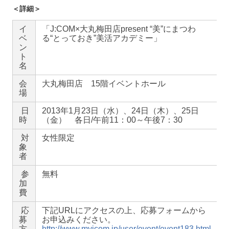
＜詳細＞
イ
「J:COM×大丸梅田店present “美”にまつわ
ベ
る“とっておき”美活アカデミー」
ン
ト
名
会
大丸梅田店 15階イベントホール
場
日
2013年1月23日（水）、24日（木）、25日
時
（金） 各日/午前11：00～午後7：30
対
女性限定
象
者
参
無料
加
費
応
下記URLにアクセスの上、応募フォームから
募
お申込みください。
方
http://www.myjcom.jp/user/event/event183.html