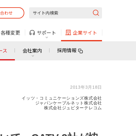
合わせ
固定電話
ガス
・
各種変更
サポート
企業サイト
法人・自治体向けサービス
採用情報
ース
会社案内
固定電話
ガス
固定電話
ガス
2013年3月18日
無料または特別料金で
利用できる物件も！
イッツ・コミュニケーションズ株式会社
ン
対応エリア・物件をご案内
ジャパンケーブルネット株式会社
株式会社ジュピターテレコム
法人・自治体向けサービス