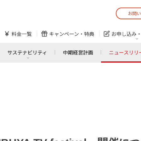
お問い
スマホ
でんき
料金一覧
キャンペーン・
特典
お申し込み
防犯カメラ
オンライン診療
サステナビリティ
中期経営計画
ニュースリリ
スマホ
でんき
スマホ
でんき
J:COM ご利用中の方
かんたん！
サービスの追加・変更
料金シミュレーショ
ホームIoT
防犯カメラ
防犯カメラ
オンライン診療
おうちサポート
各種お手続き