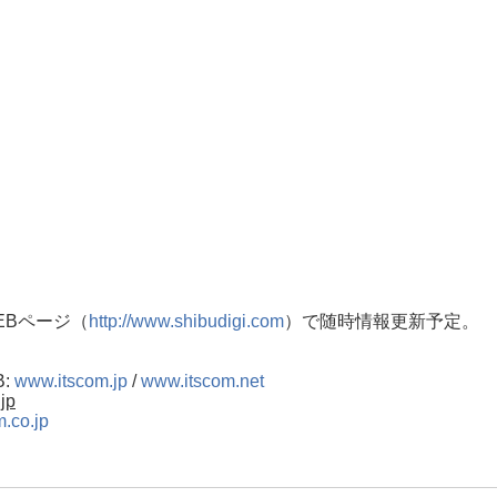
EBページ（
http://www.shibudigi.com
）で随時情報更新予定。
:
www.itscom.jp
/
www.itscom.net
.jp
.co.jp