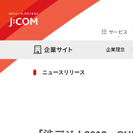
テレビ
ネット
サービス
ほけん
ローン
企業理念
ニュースリリース
テレビ
ネット
テレビ
ネット
ご検討中の方
お申し込み
オンライン
ほけん
診療
ほけん
ローン
J:COM STREAM
えんかくサポート