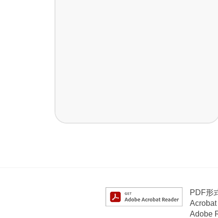
PDF
Acrob
Adob