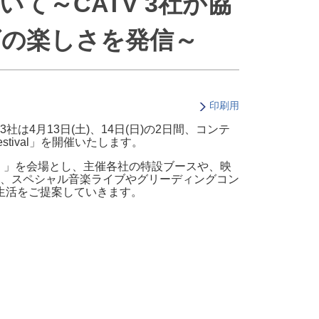
について～CATV 3社が協
・支払い
引越し・建替え
ビの楽しさを発信～
関連
休止・解約
印刷用
月13日(土)、14日(日)の2日間、コンテ
tival」を開催いたします。
アト）」を会場とし、主催各社の特設ブースや、映
、スペシャル音楽ライブやグリーディングコン
生活をご提案していきます。