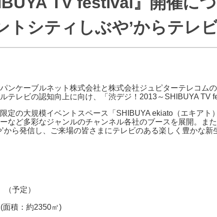
BUYA TV festival』開催
J:COMブックス
パーソナルID
料金
ントシティしぶや’からテレ
訪問・窓口
契約
加入特典
ンケーブルネット株式会社と株式会社ジュピターテレコムの3社は4
ビの認知向上に向け、「渋デジ！2013～SHIBUYA TV fes
の大規模イベントスペース「SHIBUYA ekiato（エキ
ーなど多彩なジャンルのチャンネル各社のブースを展開。また
や’から発信し、ご来場の皆さまにテレビのある楽しく豊かな新
9時 （予定）
(面積：約2350㎡)