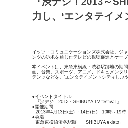
『渋デジ！2013～SHI
防災情報サービス
自転車生活サポート
力し、‘エンタテイメ
WiMAX
障害・メンテナンス情報
イッツ・コミュニケーションズ株式会社、ジャパ
ンツの訴求を通じたテレビの視聴促進とケーブルテレ
本イベントは、東急東横線・渋谷駅跡地の期間限定
画、音楽、スポーツ、アニメ、ドキュメンタリ
テンツなどを、‘エンタテイメントシティしぶ
●イベントタイトル
『渋デジ！2013～SHIBUYA TV festival 』
●開催期間
2013年4月13日(土) ・14日(日) 10時～1
●会場
東急東横線渋谷駅跡 「SHIBUYA ekiato」 