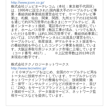
http://www.jcom.co.jp/
株式会社ジュピターテレコム（本社：東京都千代田区）
は、1995年に設立された国内最大手のケーブルテレビ事
業・番組供給事業統括運営会社です。ケーブルテレビ事
業は、札幌、仙台、関東、関西、九州エリアの11社50局
を通じて約375万世帯のお客さまにケーブルテレビ、高
速インターネット接続、電話等のサービスを提供してい
ます。ホームパス世帯（敷設工事が済み、いつでも加入
いただける世帯）は約1,391万世帯です。番組供給事業に
おいては、17の専門チャンネルに出資及び運営を行い、
ケーブルテレビ、衛星放送、IPマルチキャスト放送等へ
の番組供給を中心としたコンテンツ事業を統括していま
す。大阪証券取引所ジャスダック市場に上場しています
（コード番号: 4817）。 ※上記世帯数は2013年2月
末現在の数字です。
株式会社テクノロジーネットワークス
http://www.tecnetinc.jp/
Ｊ:ＣＯＭグループをはじめ、全国のケーブルテレビ局を
トータルに技術サポートしています。ケーブルテレビの
ネットワークインフラの整備を中心に、技術開発・施
工・保守・コンサルティングなどの技術サポート、並び
に「ZAQ」をサービスブランドとした高速インターネッ
ト接続サービス、データ放送サービス、ネットワーク監
視サービスなどを提供しています。