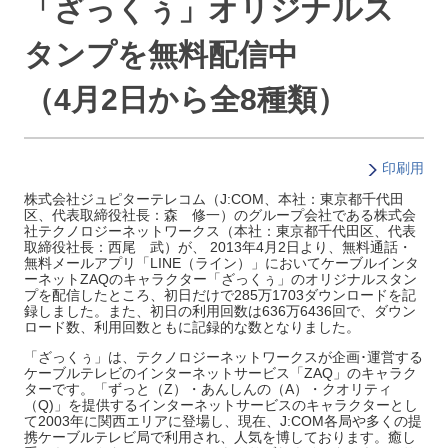
「ざっくぅ」オリジナルス
タンプを無料配信中
（4月2日から全8種類）
印刷用
株式会社ジュピターテレコム（J:COM、本社：東京都千代田
区、代表取締役社長：森 修一）のグループ会社である株式会
社テクノロジーネットワークス（本社：東京都千代田区、代表
取締役社長：西尾 武）が、 2013年4月2日より、無料通話・
無料メールアプリ「LINE（ライン）」においてケーブルインタ
ーネットZAQのキャラクター「ざっくぅ」のオリジナルスタン
プを配信したところ、初日だけで285万1703ダウンロードを記
録しました。また、初日の利用回数は636万6436回で、ダウン
ロード数、利用回数ともに記録的な数となりました。
「ざっくぅ」は、テクノロジーネットワークスが企画･運営する
ケーブルテレビのインターネットサービス「ZAQ」のキャラク
ターです。「ずっと（Z）・あんしんの（A）・クオリティ
（Q)」を提供するインターネットサービスのキャラクターとし
て2003年に関西エリアに登場し、現在、J:COM各局や多くの提
携ケーブルテレビ局で利用され、人気を博しております。癒し