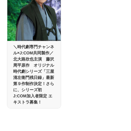
＼時代劇専門チャンネ
ル×J:COM共同製作／
北大路欣也主演 藤沢
周平原作 オリジナル
時代劇シリーズ「三屋
清左衛門残日録」最新
第９作制作決定！さら
に、シリーズ初
J:COM加入者限定 エ
キストラ募集！