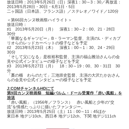
放送日時：2013年5月26日（日）深夜1：30～3：30／再放送：
2013年5月28日・30日・6月1日・5日
二ヶ国語（日本語、フランス語）／ステレオ／ワイド／120分
＜第66回カンヌ映画祭ハイライト＞
放送日時：
♯1 2013年5月20日（月） 深夜1：30～2：00、21・28日
30分
「華麗なるギャツビー」B・ラーマン監督、主演のL・ディカプ
リオらのレッドカーペットの様子などを予定
♯2 2013年5月23日（木） 深夜1：00～1：30、24・29日
30分
「そして父になる」是枝裕和監督、主演の福山雅治さんらの会
見や公式インタビューの様子などを予定
♯3 2013年5月27日（月） 18：30～19：00、30・31日 30
分
「藁の楯 わらのたて」三池崇史監督、主演の大沢たかおさん
らの会見や公式インタビューの様子などを予定
J:COMチャンネルHDにて
第9回カンヌ映画祭 短編パルム・ドール受賞作「赤い風船」を
放送
「赤い風船」（1956年／フランス） 赤い風船と少年の“交
流”を情感たっぷりに描いたファンタジー。
放送日時：2013年5月25日（土）11：00～11：45ほか
東日本 地デジ10ch、西日本 地デジ12ch、下関 地デジ111ch