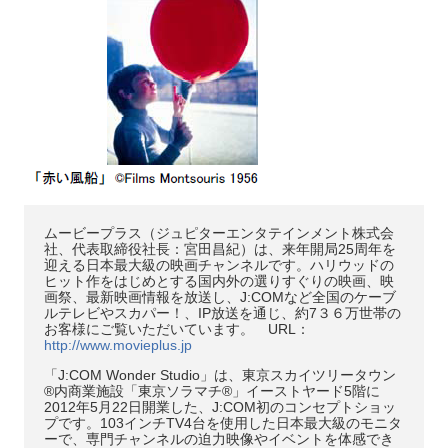
ムービープラス（ジュピターエンタテインメント株式会
社、代表取締役社長：宮田昌紀）は、来年開局25周年を
迎える日本最大級の映画チャンネルです。ハリウッドの
ヒット作をはじめとする国内外の選りすぐりの映画、映
画祭、最新映画情報を放送し、J:COMなど全国のケーブ
ルテレビやスカパー！、IP放送を通じ、約7３６万世帯の
お客様にご覧いただいています。 URL：
http://www.movieplus.jp
「J:COM Wonder Studio」は、東京スカイツリータウン
®内商業施設「東京ソラマチ®」イーストヤード5階に
2012年5月22日開業した、J:COM初のコンセプトショッ
プです。103インチTV4台を使用した日本最大級のモニタ
ーで、専門チャンネルの迫力映像やイベントを体感でき