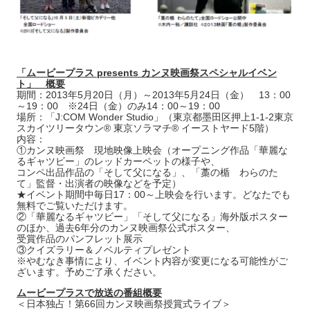
「ムービープラス presents カンヌ映画祭スペシャルイベン
ト」 概要
期間：2013年5月20日（月）～2013年5月24日（金） 13：00
～19：00 ※24日（金）のみ14：00～19：00
場所：「J:COM Wonder Studio」（東京都墨田区押上1-1-2東京
スカイツリータウン® 東京ソラマチ® イーストヤード5階）
内容：
①カンヌ映画祭 現地映像上映会（オープニング作品「華麗な
るギャツビー」のレッドカーペットの様子や、
コンペ出品作品の「そして父になる」、「藁の楯 わらのた
て」監督・出演者の映像などを予定）
★イベント期間中毎日17：00～上映会を行います。どなたでも
無料でご覧いただけます。
②「華麗なるギャツビー」「そして父になる」海外版ポスター
のほか、過去6年分のカンヌ映画祭公式ポスター、
受賞作品のパンフレット展示
③クイズラリー＆ノベルティプレゼント
※やむなき事情により、イベント内容が変更になる可能性がご
ざいます。予めご了承ください。
ムービープラスで放送の番組概要
＜日本独占！第66回カンヌ映画祭授賞式ライブ＞