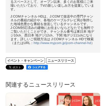
るスペースとして、オープン以来、多くのお客様にご来
場いただいており、TVの新しい楽しみ方を提案していま
す。
J:COMチャンネル HDは、J:COMで放送中の専門チャン
ネルの番組の紹介や、各地のケーブルテレビ局が制作し
た地域色豊かな番組を放送しているチャンネルです。
J:COM対応済みの建物にお住まいならどなたでも無料で
ご覧いただくことができ、チャンネル番号は東日本 地デ
ジ10ch、西日本 地デジ12ch、下関 地デジ111chになり
ます。詳しいご視聴方法は J:COMチャンネル HDで検索
（またはURL：
http://www.myjcom.jp/jcom-channel-hd
）
イベント・キャンペーン
ニュースリリース
関連するニュースリリース