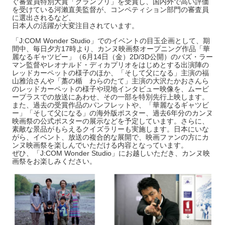
ぐ審査員特別大賞「グランプリ」を受賞し、国内外で高い評価
を受けている河瀨直美監督が、コンペティション部門の審査員
に選出されるなど、
日本人の活躍が大変注目されています。
「J:COM Wonder Studio」でのイベントの目玉企画として、期
間中、毎日夕方17時より、カンヌ映画祭オープニング作品「華
麗なるギャツビー」（6月14日（金）2D/3D公開）のバズ・ラー
マン監督やレオナルド・ディカプリオをはじめとする出演陣の
レッドカーペットの様子のほか、「そして父になる」主演の福
山雅治さんや「藁の楯 わらのたて」主演の大沢たかおさんら
のレッドカーペットの様子や現地インタビュー映像を、ムービ
ープラスでの放送にあわせ、その一部を特別先行上映します。
また、過去の受賞作品のパンフレットや、「華麗なるギャツビ
ー」「そして父になる」の海外版ポスター、過去6年分のカンヌ
映画祭の公式ポスターの展示などを予定しています。さらに、
素敵な景品がもらえるクイズラリーも実施します。日本にいな
がら、イベント、放送の複合的な展開で、映画ファンの方にカ
ンヌ映画祭を楽しんでいただける内容となっています。
ぜひ、「J:COM Wonder Studio」にお越しいただき、カンヌ映
画祭をお楽しみください。