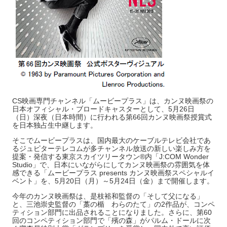
CS映画専門チャンネル「ムービープラス」は、カンヌ映画祭の
日本オフィシャル・ブロードキャスターとして、5月26日
（日）深夜（日本時間）に行われる第66回カンヌ映画祭授賞式
を日本独占生中継します。
そこでムービープラスは、国内最大のケーブルテレビ会社であ
るジュピターテレコムが多チャンネル放送の新しい楽しみ方を
提案・発信する東京スカイツリータウン®内「J:COM Wonder
Studio」で、日本にいながらにしてカンヌ映画祭の雰囲気を体
感できる「ムービープラス presents カンヌ映画祭スペシャルイ
ベント」を、5月20日（月）～5月24日（金）まで開催します。
今年のカンヌ映画祭は、是枝裕和監督の「そして父になる」
と、三池崇史監督の「藁の楯 わらのたて」の2作品が、コンペ
ティション部門に出品されることになりました。さらに、第60
回のコンペティション部門で「殯の森」がパルム・ドールに次