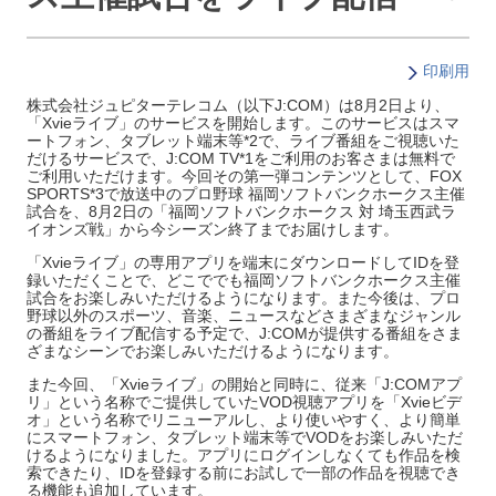
印刷用
株式会社ジュピターテレコム（以下J:COM）は8月2日より、
「Xvieライブ」のサービスを開始します。このサービスはスマ
ートフォン、タブレット端末等*2で、ライブ番組をご視聴いた
だけるサービスで、J:COM TV*1をご利用のお客さまは無料で
ご利用いただけます。今回その第一弾コンテンツとして、FOX
SPORTS*3で放送中のプロ野球 福岡ソフトバンクホークス主催
試合を、8月2日の「福岡ソフトバンクホークス 対 埼玉西武ラ
イオンズ戦」から今シーズン終了までお届けします。
「Xvieライブ」の専用アプリを端末にダウンロードしてIDを登
録いただくことで、どこででも福岡ソフトバンクホークス主催
試合をお楽しみいただけるようになります。また今後は、プロ
野球以外のスポーツ、音楽、ニュースなどさまざまなジャンル
の番組をライブ配信する予定で、J:COMが提供する番組をさま
ざまなシーンでお楽しみいただけるようになります。
また今回、「Xvieライブ」の開始と同時に、従来「J:COMアプ
リ」という名称でご提供していたVOD視聴アプリを「Xvieビデ
オ」という名称でリニューアルし、より使いやすく、より簡単
にスマートフォン、タブレット端末等でVODをお楽しみいただ
けるようになりました。アプリにログインしなくても作品を検
索できたり、IDを登録する前にお試しで一部の作品を視聴でき
る機能も追加しています。