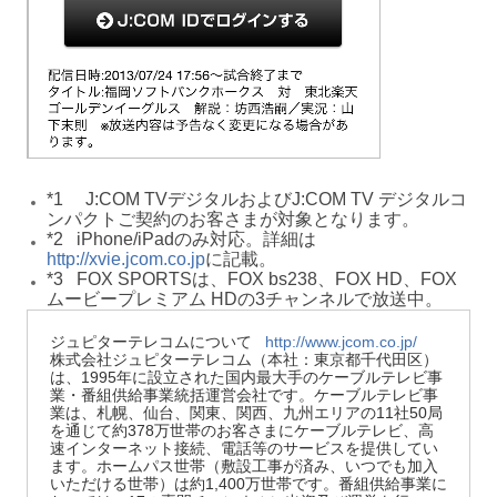
*1 J:COM TVデジタルおよびJ:COM TV デジタルコ
ンパクトご契約のお客さまが対象となります。
*2 iPhone/iPadのみ対応。詳細は
http://xvie.jcom.co.jp
に記載。
*3 FOX SPORTSは、FOX bs238、FOX HD、FOX
ムービープレミアム HDの3チャンネルで放送中。
ジュピターテレコムについて
http://www.jcom.co.jp/
株式会社ジュピターテレコム（本社：東京都千代田区）
は、1995年に設立された国内最大手のケーブルテレビ事
業・番組供給事業統括運営会社です。ケーブルテレビ事
業は、札幌、仙台、関東、関西、九州エリアの11社50局
を通じて約378万世帯のお客さまにケーブルテレビ、高
速インターネット接続、電話等のサービスを提供してい
ます。ホームパス世帯（敷設工事が済み、いつでも加入
いただける世帯）は約1,400万世帯です。番組供給事業に