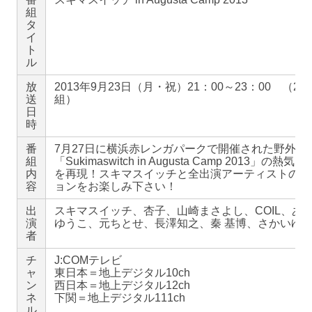
組
タ
イ
ト
ル
放
2013年9月23日（月・祝）21：00～23：00 （2
送
組）
日
時
番
7月27日に横浜赤レンガパークで開催された野外ラ
組
「Sukimaswitch in Augusta Camp 2013」の熱気
内
を再現！スキマスイッチと全出演アーティストのセ
容
ョンをお楽しみ下さい！
出
スキマスイッチ、杏子、山崎まさよし、COIL、あ
演
ゆうこ、元ちとせ、長澤知之、秦 基博、さかいゆ
者
チ
J:COMテレビ
ャ
東日本＝地上デジタル10ch
ン
西日本＝地上デジタル12ch
ネ
下関＝地上デジタル111ch
ル