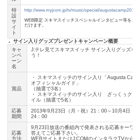
特
http://www.myjcom.jp/tv/music/special/augustacamp2013.h
設
WEB限定 スキマスイッチスペシャルインタビュー等をご
サ
だけます。
イ
ト
サイン入りグッズプレゼントキャンペーン概要
キャ
J:テレ見てスキマスイッチ サイン入りグッズを
ンペ
う！
ーン
名
・ スキマスイッチのサイン入り「Augusta Camp 
オフィシャルガイド」
賞品
（抽選で3名）
・ スキマスイッチのサイン入り ざっくぅクリ
イル（抽選で5名）
応募
2013年9月23日（月・祝）21：00～10月4日（
期間
24：00
9月23日放送の番組内で発表される応募キーワー
応募
答えてご応募下さい。
方法
WEBサイトまたはJ:COMのインタラクTVから