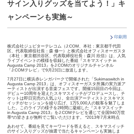
サイン入りグッズを当てよう！」キ
ャンペーンも実施～
印刷用
株式会社ジュピターテレコム（J:COM、本社：東京都千代田
区、代表取締役社長：森 修一）と株式会社オフィスオーガスタ
（本社：東京都渋谷区、代表取締役社長：森川 欣信）は、人気
ライブイベントの模様を収録した番組『スキマスイッチ in
Augusta Camp 2013』をJ:COMのオリジナルチャンネル
「J:COMテレビ」で9月23日に放送します。
7月27日に横浜赤レンガパークで開催された「Sukimaswitch in
Augusta Camp 2013」は、オフィスオーガスタ所属の実力派ア
ーティストが出演する音楽フェスです。開催15回目の今回は、
デビュー10周年を迎えたスキマスイッチがプロデュースし、チ
ケットは即日完売の人気ぶり。全出演アーティストとスキマス
イッチがセッションを繰り広げ、1万5,000人の観客を魅了しま
した。このライブの様子を2時間に凝縮した『スキマスイッチ
in Augusta Camp 2013』をJ:COMテレビを通じて全国940万世
帯*の皆さまが無料でご覧いただけます。 *2013年7月末時点
あわせて、番組を見てキーワードを答えると、スキマスイッチ
のサイン入りグッズが抽選で当たるキャンペーンも実施しま