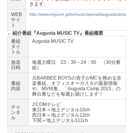
きます。
WEB
http://www.myjcom.jp/tv/music/special/augustacamp20
サイ
ト
紹介番組『Augusta MUSIC TV』番組概要
番組
Augusta MUSIC TV
タイ
トル
放送
毎週土曜日 23：30～24：00 （30分番
日時
組）
元BARBEE BOYSの杏子がMCを務める音
番組
楽番組。オフィスオーガスタの最新情報
内容
や、MV特集、「Augusta Camp 2013」の
舞台裏などを毎週お届けします！
J:COMテレビ
チャ
東日本＝地上デジタル10ch
ンネ
西日本＝地上デジタル12ch
ル
下関＝地上デジタル111ch