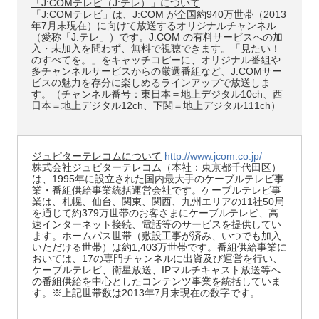
「J:COMテレビ（J:テレ）」について
「J:COMテレビ」は、J:COM が全国約940万世帯（2013
年7月末現在）に向けて放送するオリジナルチャンネル
（愛称「J:テレ」）です。J:COM の有料サービスへの加
入・未加入を問わず、無料で視聴できます。「見たい！
のすべてを。」をキャッチコピーに、オリジナル番組や
多チャンネルサービスからの厳選番組など、J:COMサー
ビスの魅力を存分に楽しめるラインアップで放送しま
す。（チャンネル番号：東日本＝地上デジタル10ch、西
日本＝地上デジタル12ch、下関＝地上デジタル111ch）
ジュピターテレコムについて
http://www.jcom.co.jp/
株式会社ジュピターテレコム（本社：東京都千代田区）
は、1995年に設立された国内最大手のケーブルテレビ事
業・番組供給事業統括運営会社です。ケーブルテレビ事
業は、札幌、仙台、関東、関西、九州エリアの11社50局
を通じて約379万世帯のお客さまにケーブルテレビ、高
速インターネット接続、電話等のサービスを提供してい
ます。ホームパス世帯（敷設工事が済み、いつでも加入
いただける世帯）は約1,403万世帯です。番組供給事業に
おいては、17の専門チャンネルに出資及び運営を行い、
ケーブルテレビ、衛星放送、IPマルチキャスト放送等へ
の番組供給を中心としたコンテンツ事業を統括していま
す。※上記世帯数は2013年7月末現在の数字です。