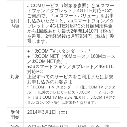
J:COMサービス（対象を参照）とauスマー
トフォン／タブレット／4G LTE対応PCの
ご契約で、「auスマートバリュー」をお申
割引
し込みいただくと、auスマートフォン／タ
内容
ブレット／4G LTE対応PCの月額利用料金
から1回線あたり最大2年間1,410円（税抜）
を割引、2年経過後は月額934円（税抜）割
引します。
●「J:COM TV スタンダード」*
●「J:COM NET（40Mコース／160Mコース
／J:COM NET光）」
●auスマートフォン／タブレット／4G LTE
対応PC
対象
上記すべてのサービスをご利用または新規
お申し込みのお客さま
*「J:COM ＴＶ スタンダード〔旧J:COM TV デジタ
ル〕」以外のテレビサービス（J:COM ＴＶ セレク
ト〔旧 J:COM TV My style NEXT〕、J:COM TVデジ
タル コンパクト等）は対象外となります。
受付
2014年3月1日（土）
開始