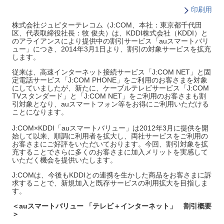
印刷用
株式会社ジュピターテレコム（J:COM、本社：東京都千代田
区、代表取締役社長：牧 俊夫）は、KDDI株式会社（KDDI）と
のアライアンスにより提供中の割引サービス「auスマートバリ
ュー」につき、2014年3月1日より、割引の対象サービスを拡充
します。
従来は、高速インターネット接続サービス「J:COM NET」と固
定電話サービス「J:COM PHONE」をご利用のお客さまを対象
にしていましたが、新たに、ケーブルテレビサービス「J:COM
TVスタンダード」と「J:COM NET」をご利用のお客さまも割
引対象となり、auスマートフォン等をお得にご利用いただける
ことになります。
J:COM×KDDI「auスマートバリュー」は2012年3月に提供を開
始して以来、順調に利用者を拡大し、両社サービスをご利用の
お客さまにご好評をいただいております。今回、割引対象を拡
充することでさらに多くのお客さまに加入メリットを実感して
いただく機会を提供いたします。
J:COMは、今後もKDDIとの連携を生かした商品をお客さまに訴
求することで、新規加入と既存サービスの利用拡大を目指しま
す。
＜auスマートバリュー 「テレビ＋インターネット」 割引概要
＞