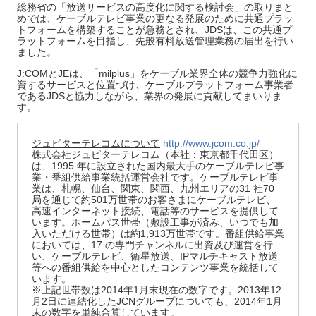
総務省の「放送サービスの高度化に関する検討会」の取りまと
めでは、ケーブルテレビ事業の更なる発展のために共通プラッ
トフォームを構築することが急務とされ、JDSは、この共通プ
ラットフォームを目指し、先般有料放送管理業務の届出を行い
ました。
J:COMとJEは、「milplus」をケーブル業界全体の競争力強化に
資するサービスと位置づけ、ケーブルプラットフォーム事業者
であるJDSと協力しながら、業界の発展に貢献してまいりま
す。
ジュピターテレコムについて
http://www.jcom.co.jp/
株式会社ジュピターテレコム（本社：東京都千代田区）
は、1995 年に設立された国内最大手のケーブルテレビ事
業・番組供給事業統括運営会社です。ケーブルテレビ事
業は、札幌、仙台、関東、関西、九州エリアの31 社70
局を通じて約501万世帯のお客さまにケーブルテレビ、
高速インターネット接続、電話等のサービスを提供して
います。ホームパス世帯（敷設工事が済み、いつでも加
入いただける世帯）は約1,913万世帯です。番組供給事業
においては、17 の専門チャンネルに出資及び運営を行
い、ケーブルテレビ、衛星放送、IPマルチキャスト放送
等への番組供給を中心としたコンテンツ事業を統括して
います。
※上記世帯数は2014年1月末現在の数字です。2013年12
月2日に連結化したJCNグループについても、2014年1月
末の数字を単純合算しています。