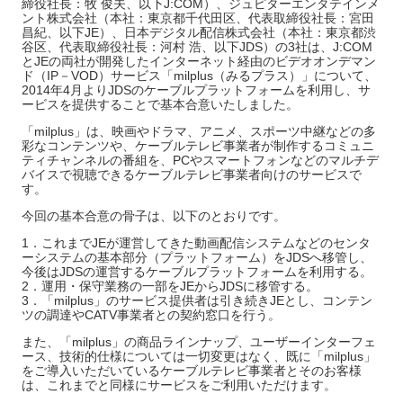
締役社長：牧 俊夫、以下J:COM）、ジュピターエンタテインメ
ント株式会社（本社：東京都千代田区、代表取締役社長：宮田
昌紀、以下JE）、日本デジタル配信株式会社（本社：東京都渋
谷区、代表取締役社長：河村 浩、以下JDS）の3社は、J:COM
とJEの両社が開発したインターネット経由のビデオオンデマン
ド（IP－VOD）サービス「milplus（みるプラス）」について、
2014年4月よりJDSのケーブルプラットフォームを利用し、サ
ービスを提供することで基本合意いたしました。
「milplus」は、映画やドラマ、アニメ、スポーツ中継などの多
彩なコンテンツや、ケーブルテレビ事業者が制作するコミュニ
ティチャンネルの番組を、PCやスマートフォンなどのマルチデ
バイスで視聴できるケーブルテレビ事業者向けのサービスで
す。
今回の基本合意の骨子は、以下のとおりです。
1．これまでJEが運営してきた動画配信システムなどのセンタ
ーシステムの基本部分（プラットフォーム）をJDSへ移管し、
今後はJDSの運営するケーブルプラットフォームを利用する。
2．運用・保守業務の一部をJEからJDSに移管する。
3．「milplus」のサービス提供者は引き続きJEとし、コンテン
ツの調達やCATV事業者との契約窓口を行う。
また、「milplus」の商品ラインナップ、ユーザーインターフェ
ース、技術的仕様については一切変更はなく、既に「milplus」
をご導入いただいているケーブルテレビ事業者とそのお客様
は、これまでと同様にサービスをご利用いただけます。